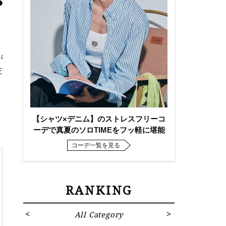
3
が
E
【シャツ×デニム】のストレスフリーコ
ーデで真夏のソロTIMEをフッ軽に堪能
コーデ一覧を見る
RANKING
All Category
Fa