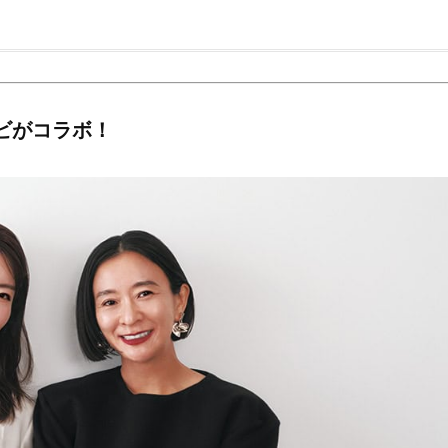
Beauty
Lifestyle
26年夏、石井美穂さん厳選の【美
【帰省・夏のご挨拶】で喜
白アイテム】10選！40代以上は朝
「ホテル手土産」14選。〈
晩の「即効集中ケア」に頼る！
別〉センスが伝わる逸品は
Beauty
Lifestyle
40代、翌朝の肌が見違える！夏の
【1泊2日弾丸旅行】無駄な
ビがコラボ！
「ざらつき・ごわつき」をケアす
ロ！「大人の韓国旅」の大
る名品2選〈パック・ミスト〉
ケジュールは？
Beauty
Lifestyle
40代の透明感を底上げ【毛穴ケ
〈元社長秘書〉内緒で教え
ア】名品3選！石井美穂さん「60本
盆の帰省手土産5選】東京で
以上愛用中」のものも
「また買ってきて」と喜ば
品
Beauty
Lifestyle
「夕方から目力が落ちる…」40代
【特別画像集】「亡くなっ
へ！石井美穂さんが推薦【名品ア
憧れの気持ちはますます強
イクリーム】3選
優・大和田美帆さん”母との
出”
Beauty
Lifestyle
「それどこの？」と褒められる！
【特別カット集】中村ゆり
可愛すぎる【YSL】の新作「万能ク
やわらかな透明感をまとう
リーム」が夏のお守りに
体の美しさ