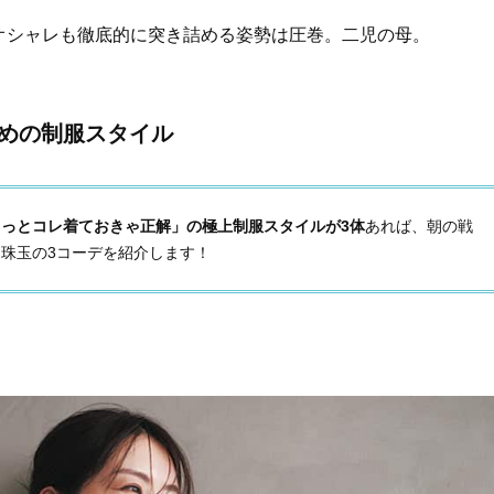
Beauty
Lifestyle
オシャレも徹底的に突き詰める姿勢は圧巻。二児の母。
目元の「深いたるみ＆くぼみ」に
梅宮アンナさんご夫婦が語る 
手応え！プロが選ぶ、話題の名品
歳と60歳、大人同士の電撃
〈５選〉
アル」周囲が驚くほど本音
かることも
のための制服スタイル
るっとコレ着ておきゃ正解」の極上制服スタイルが3体
あれば、朝の戦
珠玉の3コーデを紹介します！