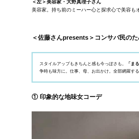
＜左＞美容家・大野真理子さん
美容家。持ち前のミーハー心と探求心で美容も
＜佐藤さんpresents＞コンサバ民
スタイルアップもきちんと感も今っぽさも。
「ま
争時も味方に。仕事、母、お出かけ。全部網羅する
① 印象的な地味女コーデ