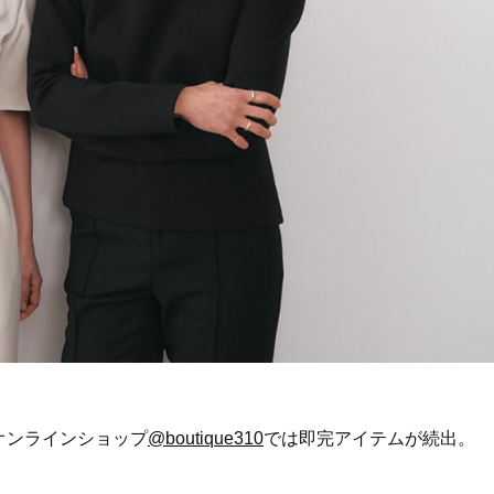
Beauty
Lifestyle
石井美穂さんおすすめ！40代の
梅宮アンナさん、父・辰夫
「お疲れ顔を救う」美容パック
相続で学んだこと「親のお
は？翌朝の肌に自信がもてる
は”介護どうする？”から始
です」父・辰夫さんの相続
Beauty
Lifestyle
だこと
酷暑の夏こそ40代が使うべき【美
【梅宮アンナさん】乳がん
容液・クリーム】「シワ・たるみ
術を経て「残った方の胸も
ケア」はこれ一つでOK！
しまいたい」とすら思う──
声もあることを知ってほし
Beauty
Lifestyle
日焼け止めだけじゃない！40代の
女優・須藤理彩さん「夫を
肌が明るくなる”朝の時短名
し、心身不調に。鬱だと思
品”【洗顔＆集中美容液】
たら…」原因がわかり自責
Beauty
Lifestyle
【インナーケア】石井美穂さんが
梅宮アンナさん、再婚から8
「夏のお守り」に飲む名品。手軽
の心境「お互い20年ぶりの
なのに、肌が見違える！
活、正直簡単じゃない」
Beauty
Lifestyle
今いちばん垢抜ける「ショートボ
まずはここだけ！「寝室の
オンラインショップ
@boutique310
では即完アイテムが続出。
ブ」SNAP。人気アラフォー読者達
除」が【総合運】に効く理
がお手本！
〈26年夏の開運アクション