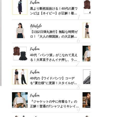
Fashion
Fashion
さんの
黒より断然垢抜ける！40代の夏ワ
40代「パ
金の話
ンピは【ネイビー】が正解！着回
る！大草直
めるん
しコーデ３
可愛い【ト
で学ん
Lifestyle
Fashion
摘出手
【1泊2日弾丸旅行】無駄な時間ゼ
40代の【
取って
ロ！「大人の韓国旅」の大正解ス
を”夏仕様
そんな
ケジュールは？
レイ見えす
い
Fashion
Fashion
亡く
40代「パンツ派」がこなれて見え
『ジャケッ
ってい
る！大草直子さんイチ押し、ラク
正解！普通
を卒業
可愛い【トップス】4選
えする【上
Fashion
Fashion
カ月め
40代の【ワイドパンツ】コーデ
40代は「
結婚生
を”夏仕様”に更新！スタイルがキ
えの正解！
レイ見えする〈コーデ3選〉
【ドロスト
Fashion
Fashion
拭き掃
『ジャケットの中に何着る？』の
真夏の「ワ
由は？
正解！普通のTシャツよりキレイ見
華やぐ！大
〉
えする【上品トップス】4選
めトップス