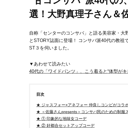
“甘コンサバ”派40代
選！大野真理子さん＆
自称「センターのコンサバ」と語る美容家・大
とSTORY誌面に登場！ コンサバ派40代の教
ST３を伺いました。
▼あわせて読みたい
40代の「ワイドパンツ」、こう着ると“体型が
目次
★ ジャスフォー×アネフォー 仲良しコンビがコラ
★ ＜佐藤さんpresents＞コンサバ民のための制服
★ ① 印象的な地味女コーデ
★ ② 好都合セットアップコーデ