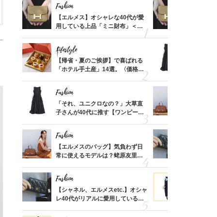
Fashion
Fashion
ばれる
【エルメス】オシャレな40代が愛
【エルメス
価格
用している上品「ミニ財布」＜ス
用している
？
ナップ6選＞
ナップ6選
Lifestyle
Fashion
時間ゼ
【帰省・夏のご挨拶】で喜ばれる
「それ、ユ
正解ス
「ホテル手土産」14選。〈価格
子さんが4
別〉センスが伝わる逸品は？
ス】！秀逸
レイ見え
Fashion
Fashion
る【お
「それ、ユニクロなの？」大草直
【エルメス
買える
子さんが40代に推す【ワンピー
常に使える
れる名
ス】！秀逸シルエットで体型がキ
んと探す「
レイ見え
Fashion
Fashion
てから
【エルメスのバッグ】気負わず日
【シャネル、
く」俳
常に使えるモデルは？蛯原友里さ
レ40代が
思い
んと探す「最旬名品」4選
「ミニ財布
Fashion
Fashion
さん
【シャネル、エルメスetc.】オシャ
黒より断然
、自然
レ40代がリアルに愛用している
ンピは【ネ
「ミニ財布」＜スナップ18選＞
しコーデ３