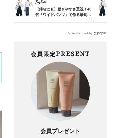
Fashion
Fashion
「53
〈帰省にも〉動きやすさ重視！40
〈帰省にも
婚のリ
代「ワイドパンツ」で作る最旬
代「ワイド
でぶつ
【旅コーデ】の正解4選
【旅コーデ
Recommended by
PRESENT
会員限定
会員プレゼント