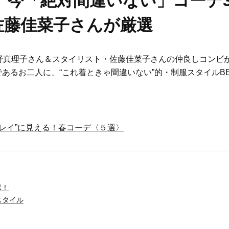
の、今「絶対間違いない」コーデ
佐藤佳菜子さんが厳選
野真理子さん＆スタイリスト・佐藤佳菜子さんの仲良しコンビ
祖であるお二人に、“これ着ときゃ間違いない”的・制服スタイルB
キレイ”に見える！春コーデ〈５選〉
ボ！
スタイル
Beauty
Lifestyle