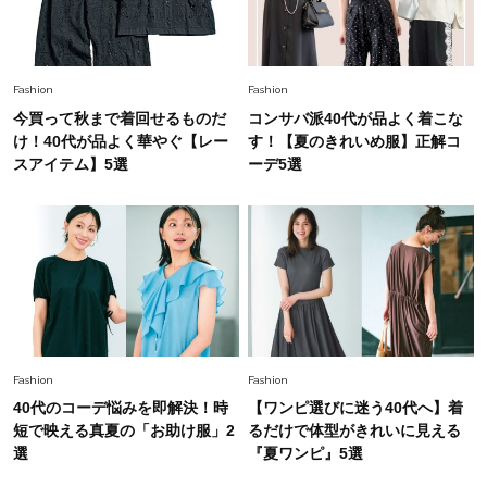
で即涼しげ＆上品見え〈3選〉
Fashion
2026.8.5
Fashion
Fashion
オシャレ40代の【ワンピ＆オールインワン】最
今買って秋まで着回せるものだ
コンサバ派40代が品よく着こな
旬着こなし3選。地味見え回避のコツは「バッグ
け！40代が品よく華やぐ【レー
す！【夏のきれいめ服】正解コ
選び」！
スアイテム】5選
ーデ5選
Fashion
2026.7.31
【40代のTシャツコーデ】超ビッグサイズ×きれ
いめハーフパンツでモードに昇華
Fashion
2026.7.9
スタイリストが本気で推す！40代がほどよく華
やぐ【甘め黒アイテム】3選
Fashion
Fashion
40代のコーデ悩みを即解決！時
【ワンピ選びに迷う40代へ】着
短で映える真夏の「お助け服」2
るだけで体型がきれいに見える
選
『夏ワンピ』5選