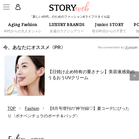
「新しい40代」のためのファッション&ライフスタイル誌
Aging Fashion
LUXURY BRANDS
Junior STORY
PO
40代からの大人オシャレ
永遠のラグジュアリー
母10年目からの子育て
今、あなたにオススメ〈PR〉
Recommended by
【日焼け止め特有の重さナシ】美容液感覚の
うるおうUVクリーム
TOP
Fashion
【8月号増刊の“神”付録♡】夏コーデにぴった
り〈ボナベンチュラのポーチ＆バッグ〉