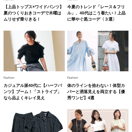
26年夏の【開運アクション】は”ひと拭き”習
【上品トップス×ワイドパンツ】
今夏のトレンド「レース＆フリ
慣！「金運アップ→トイレ、じゃあ底上げ運
夏のつくりおきコーデで木曜は
ル」、40代はこう着たい！上品
は？」
ムリせず乗りきる！
に華やぐ黒コーデ〈３選〉
Fashion
2026.6.12
中村ゆりさん「40代になり、やっと“仕事以外の
幸福感”に目が向いた」ライフスタイルも、服も
Fashion
2026.7.16
白黒でもこんなに華やぐ！40代、夏の「甘めト
ップス×パンツ」コーデ〈3選〉
Fashion
Fashion
カジュアル派40代に【ハーフパ
体のラインを拾わない！体型カ
Fashion
ンツ】ブーム！「ストライプ」
バーと洒落見えを両立する【優
2026.5.29
40代の夏通勤はこれ１着！「きちんと感」も
なら品よくキレイ見え
秀ワンピ】4選
「オシャレ」も整うトレンドトップス〈4選〉
Fashion
2026.6.26
初夏はこれさえあれば！40代は【淡色ワンピ】