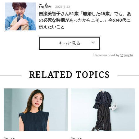
Fashion
2026.6.22
吉瀬美智子さん51歳「離婚した45歳。でも、あ
の必死な時期があったからこそ…」今の40代に
伝えたいこと
Fashion
2026.8.6
【40代コンサバ派】白Tシャツは「パール×ゴー
ルドアクセ」を合わせるのが正解！〈大野真理子
Recommended by
さん×佐藤佳菜子さん〉
Lifestyle
2026.7.29
RELATED TOPICS
「お若いですね」は褒め言葉？“若い＝美しい”と
錯覚させる社会の危うさ【上野千鶴子のジェンダ
ーレス連載22】
Lifestyle
2026.7.29
「人間、役に立たなきゃ生きてちゃいかんか？」
上野千鶴子先生が問い直す“理想の老後”の呪縛
【ジェンダー連載23】
Lifestyle
2026.8.6
Fashion
Fashion