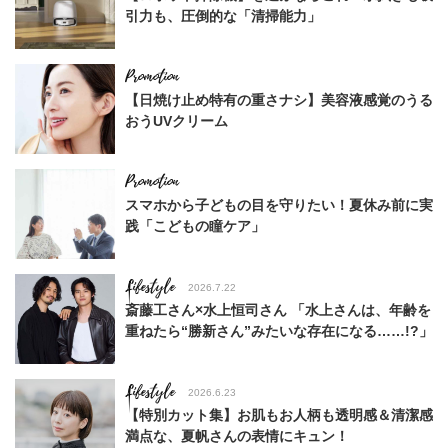
引力も、圧倒的な「清掃能力」
【日焼け止め特有の重さナシ】美容液感覚のうる
おうUVクリーム
スマホから子どもの目を守りたい！夏休み前に実
践「こどもの瞳ケア」
Lifestyle
2026.7.22
斎藤工さん×水上恒司さん 「水上さんは、年齢を
重ねたら“勝新さん”みたいな存在になる……!?」
Lifestyle
2026.6.23
【特別カット集】お肌もお人柄も透明感＆清潔感
満点な、夏帆さんの表情にキュン！