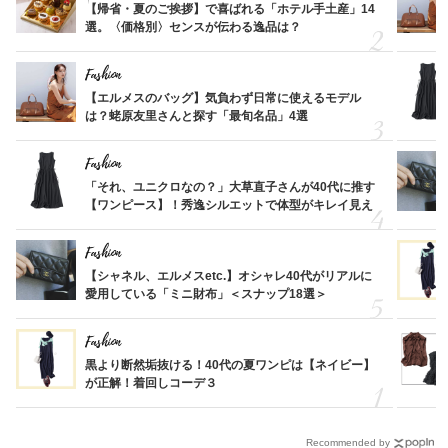
【帰省・夏のご挨拶】で喜ばれる「ホテル手土産」14
選。〈価格別〉センスが伝わる逸品は？
Fashion
【エルメスのバッグ】気負わず日常に使えるモデル
は？蛯原友里さんと探す「最旬名品」4選
Fashion
「それ、ユニクロなの？」大草直子さんが40代に推す
【ワンピース】！秀逸シルエットで体型がキレイ見え
Fashion
【シャネル、エルメスetc.】オシャレ40代がリアルに
愛用している「ミニ財布」＜スナップ18選＞
Fashion
黒より断然垢抜ける！40代の夏ワンピは【ネイビー】
が正解！着回しコーデ３
Recommended by