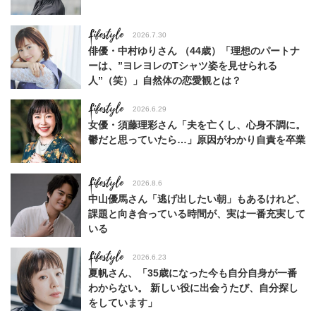
Lifestyle
2026.7.30
俳優・中村ゆりさん （44歳）「理想のパートナ
ーは、”ヨレヨレのTシャツ姿を見せられる
人”（笑）」自然体の恋愛観とは？
Lifestyle
2026.6.29
女優・須藤理彩さん「夫を亡くし、心身不調に。
鬱だと思っていたら…」原因がわかり自責を卒業
Lifestyle
2026.8.6
中山優馬さん「逃げ出したい朝」もあるけれど、
課題と向き合っている時間が、実は一番充実して
いる
Lifestyle
2026.6.23
夏帆さん、「35歳になった今も自分自身が一番
わからない。 新しい役に出会うたび、自分探し
をしています」