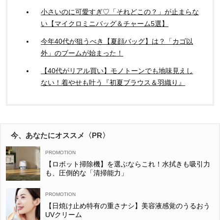
小さいのに可愛すぎ♡「それどこの？」が止まらな
い【マイクロミニバッグ＆チャーム5選】
今年40代が狙うべき【夏顔バッグ】は？「カゴ以
外」のブームが始まった！
【40代がリアル買い】モノトーンでも地味見えし
ない！着やせも叶う『初夏ブラウス＆羽織り』
今、あなたにオススメ〈PR〉
【ロボット掃除機】を選ぶならこれ！水拭きも吸引力
も、圧倒的な「清掃能力」
【日焼け止め特有の重さナシ】美容液感覚のうるおう
UVクリーム