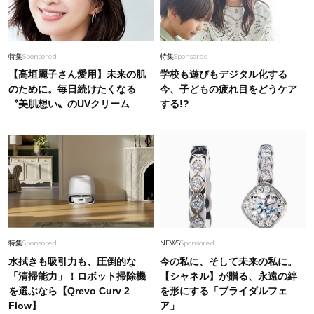
特集
Sponsored
特集
Sponsored
【高垣麗子さん愛用】未来の肌
学校も遊びもデジタル化する
のために。毎日続けたくなる
今、子どもの疲れ目をどうケア
〝美肌想い〟のUVクリーム
する!?
特集
Sponsored
NEWS
Sponsored
水拭きも吸引力も、圧倒的な
今の私に、そして未来の私に。
「清掃能力」！ロボット掃除機
【シャネル】が贈る、永遠の絆
を選ぶなら【Qrevo Curv 2
を形にする「ブライダルフェ
Flow】
ア」