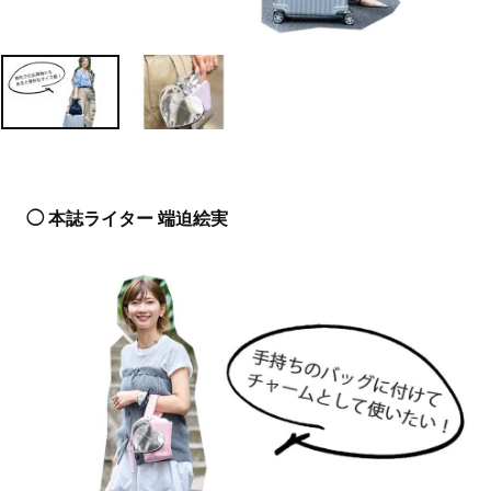
◯ 本誌ライター 端迫絵実