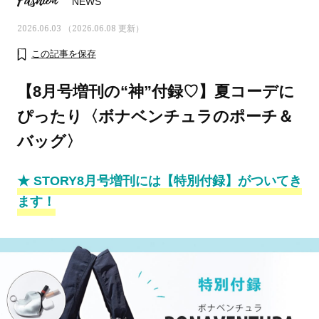
Fashion
NEWS
2026.06.03 （2026.06.08 更新）
この記事を保存
【8月号増刊の“神”付録♡】夏コーデに
ぴったり〈ボナベンチュラのポーチ＆
バッグ〉
★ STORY8月号増刊には【特別付録】がついてき
ます！
おすす
ママとパパに贈る「ジェンダーレ
人気の40代髪型・ヘア
ス学」
タログ