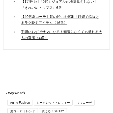
【1万円台】40代カジュアルが地味見えしない！
『きれいめトップス』6選
【40代夏コーデ】朝の迷いを解消！時短で垢抜け
るラク映えアイテム〈16選〉
手間いらずでサマになる！頑張らなくても盛れる大
人の夏服〈4選〉
-Keywords
Aging Fashion
シークレットトロフィー
ママコーデ
夏コーデ トレンド
買える！STORY