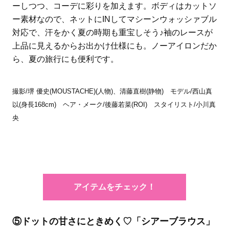
ーしつつ、コーデに彩りを加えます。ボディはカットソ
ー素材なので、ネットにINしてマシーンウォッシァブル
対応で、汗をかく夏の時期も重宝しそう♪袖のレースが
上品に見えるからお出かけ仕様にも。ノーアイロンだか
ら、夏の旅行にも便利です。
撮影/堺 優史(MOUSTACHE)(人物)、清藤直樹(静物) モデル/西山真
以(身長168cm) ヘア・メーク/後藤若菜(ROI) スタイリスト/小川真
央
アイテムをチェック！
⑤ドットの甘さにときめく♡「シアーブラウス」