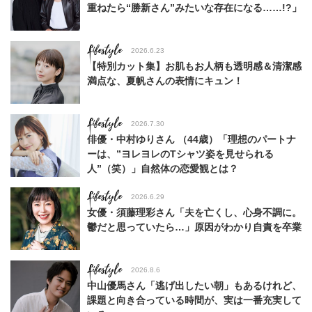
重ねたら“勝新さん”みたいな存在になる……!?」
Lifestyle
2026.6.23
【特別カット集】お肌もお人柄も透明感＆清潔感
満点な、夏帆さんの表情にキュン！
Lifestyle
2026.7.30
俳優・中村ゆりさん （44歳）「理想のパートナ
ーは、”ヨレヨレのTシャツ姿を見せられる
人”（笑）」自然体の恋愛観とは？
Lifestyle
2026.6.29
女優・須藤理彩さん「夫を亡くし、心身不調に。
鬱だと思っていたら…」原因がわかり自責を卒業
Lifestyle
2026.8.6
中山優馬さん「逃げ出したい朝」もあるけれど、
課題と向き合っている時間が、実は一番充実して