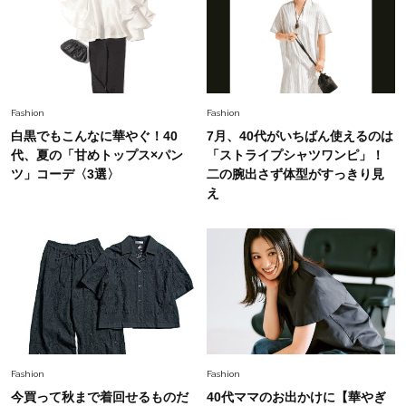
Lifestyle
2026.8.6
26年夏の【開運アクション】は”ひと拭き”習
慣！「金運アップ→トイレ、じゃあ底上げ運
は？」
Fashion
2026.6.12
Fashion
Fashion
中村ゆりさん「40代になり、やっと“仕事以外の
白黒でもこんなに華やぐ！40
7月、40代がいちばん使えるのは
幸福感”に目が向いた」ライフスタイルも、服も
代、夏の「甘めトップス×パン
「ストライプシャツワンピ」！
ツ」コーデ〈3選〉
二の腕出さず体型がすっきり見
え
Fashion
2026.7.16
白黒でもこんなに華やぐ！40代、夏の「甘めト
ップス×パンツ」コーデ〈3選〉
Fashion
2026.5.29
40代の夏通勤はこれ１着！「きちんと感」も
「オシャレ」も整うトレンドトップス〈4選〉
Fashion
Fashion
Fashion
今買って秋まで着回せるものだ
40代ママのお出かけに【華やぎ
2026.5.29