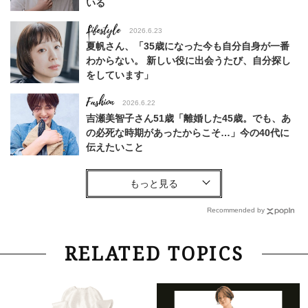
いる
Lifestyle
2026.6.23
夏帆さん、「35歳になった今も自分自身が一番
わからない。 新しい役に出会うたび、自分探し
をしています」
Fashion
2026.6.22
吉瀬美智子さん51歳「離婚した45歳。でも、あ
の必死な時期があったからこそ…」今の40代に
伝えたいこと
Fashion
2026.8.6
【40代コンサバ派】白Tシャツは「パール×ゴー
ルドアクセ」を合わせるのが正解！〈大野真理子
Recommended by
さん×佐藤佳菜子さん〉
Lifestyle
2026.7.29
RELATED TOPICS
「お若いですね」は褒め言葉？“若い＝美しい”と
錯覚させる社会の危うさ【上野千鶴子のジェンダ
ーレス連載22】