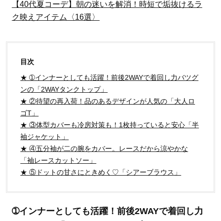
【40代夏コーデ】朝の迷いを解消！時短で垢抜けるラ
ク映えアイテム〈16選〉
目次
★ ➀インナーとしても活躍！前後2WAYで着回し力バツグ
ンの「2WAYタンクトップ」
★ ②待望の再入荷！品のあるデザインが人気の「大人ロ
ゴT」
★ ③体型カバーも冷房対策も！1枚持っていると安心「半
袖ジャケット」
★ ④五分袖が二の腕をカバー。レースだから涼やかな
「袖レースカットソー」
★ ⑤ドットの甘さにときめく♡「シアーブラウス」
➀インナーとしても活躍！前後2WAYで着回し力