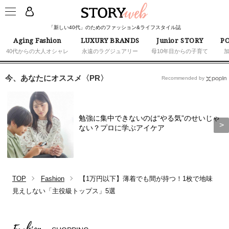
「新しい40代」のためのファッション&ライフスタイル誌
Aging Fashion
LUXURY BRANDS
Junior STORY
PO
40代からの大人オシャレ
永遠のラグジュアリー
母10年目からの子育て
今、あなたにオススメ〈PR〉
Recommended by
勉強に集中できないのは“やる気”のせいじゃ
ない？プロに学ぶアイケア
TOP
Fashion
【1万円以下】薄着でも間が持つ！1枚で地味
見えしない「主役級トップス」5選