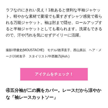
ラフなのにきれい見え！1枚あると便利な半袖ジャケッ
ト。軽やかな素材で夏場でも重すぎずシャツ感覚で着ら
れる万能ジャケット。袖は肘まで隠せ、ロールアップす
ると半袖ジャケットとしても着られます。洗濯もできる
ので、汗や汚れを気にせずデイリーに活躍。
撮影/堺優史(MOUSTACHE) モデル/徳澤直子、西山真以 ヘア・メ
ーク/川村友子 スタイリスト/中西雛乃(Ash.)
アイテムをチェック！
④五分袖が二の腕をカバー。レースだから涼やか
な「袖レースカットソー」