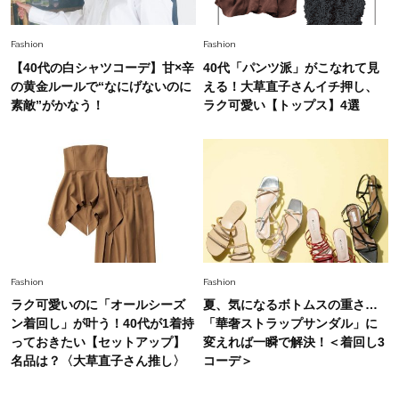
【最旬かごバッグ】6選
Fashion
Fashion
【40代の白シャツコーデ】甘×辛
40代「パンツ派」がこなれて見
の黄金ルールで“なにげないのに
える！大草直子さんイチ押し、
素敵”がかなう！
ラク可愛い【トップス】4選
Fashion
Fashion
ラク可愛いのに「オールシーズ
夏、気になるボトムスの重さ…
ン着回し」が叶う！40代が1着持
「華奢ストラップサンダル」に
っておきたい【セットアップ】
変えれば一瞬で解決！＜着回し3
名品は？〈大草直子さん推し〉
コーデ＞