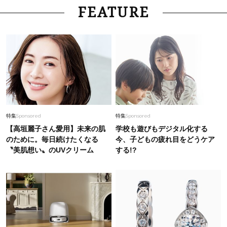
FEATURE
特集
Sponsored
特集
Sponsored
【高垣麗子さん愛用】未来の肌
学校も遊びもデジタル化する
のために。毎日続けたくなる
今、子どもの疲れ目をどうケア
〝美肌想い〟のUVクリーム
する!?