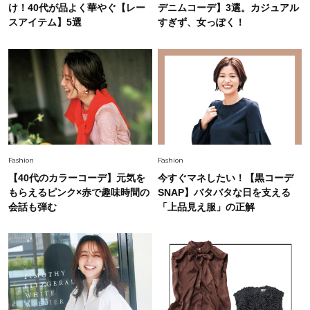
今、40代の「メガネ＆サングラス」のトレンド
け！40代が品よく華やぐ【レー
デニムコーデ】3選。カジュアル
に更新あり！“黒ぶち以外”が新定番に
スアイテム】5選
すぎず、女っぽく！
Fashion
2026.8.5
オシャレ40代の【ワンピ＆オールインワン】最
旬着こなし3選。地味見え回避のコツは「バッグ
選び」！
Fashion
2026.7.31
【40代のTシャツコーデ】超ビッグサイズ×きれ
Fashion
Fashion
いめハーフパンツでモードに昇華
【40代のカラーコーデ】元気を
今すぐマネしたい！【黒コーデ
もらえるピンク×赤で趣味時間の
SNAP】バタバタな日を支える
Fashion
会話も弾む
「上品見え服」の正解
2026.7.9
スタイリストが本気で推す！40代がほどよく華
やぐ【甘め黒アイテム】3選
Fashion
2026.7.25
26年夏は「小ぶり」が大流行中！人と被らない