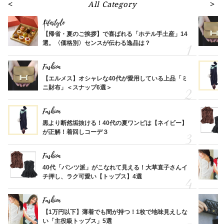
All Category
Lifestyle
【帰省・夏のご挨拶】で喜ばれる「ホテル手土産」14
選。〈価格別〉センスが伝わる逸品は？
Fashion
【エルメス】オシャレな40代が愛用している上品「ミ
ニ財布」＜スナップ6選＞
Fashion
黒より断然垢抜ける！40代の夏ワンピは【ネイビー】
が正解！着回しコーデ３
Fashion
40代「パンツ派」がこなれて見える！大草直子さんイ
チ押し、ラク可愛い【トップス】4選
Fashion
【1万円以下】薄着でも間が持つ！1枚で地味見えしな
い「主役級トップス」5選