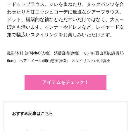
ードットブラウス。ジレを重ねたり、タックパンツを合
わせたりと甘ニッシュコーデに最適なシアーブラウス。
ドット、構築的な袖などただ甘いだけではなく、大人っ
ぽさも漂います。インナーやドレスなど、レイヤード次
第で幅広いスタイリングをお楽しみいただけます。
撮影/木村 敦(Ajoite)(人物) 清藤直樹(静物) モデル/西山真以(身長16
6cm) ヘア・メーク/陶山恵実(ROI) スタイリスト/小川真央
アイテムをチェック！
おすすめ記事はこちら