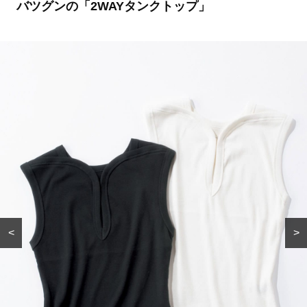
バツグンの「2WAYタンクトップ」
<
>