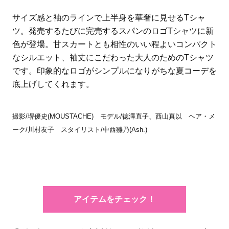
サイズ感と袖のラインで上半身を華奢に見せるTシャ
ツ。発売するたびに完売するスパンのロゴTシャツに新
色が登場。甘スカートとも相性のいい程よいコンパクト
なシルエット、袖丈にこだわった大人のためのTシャツ
です。印象的なロゴがシンプルになりがちな夏コーデを
底上げしてくれます。
撮影/堺優史(MOUSTACHE) モデル/徳澤直子、西山真以 ヘア・メ
ーク/川村友子 スタイリスト/中西雛乃(Ash.)
アイテムをチェック！