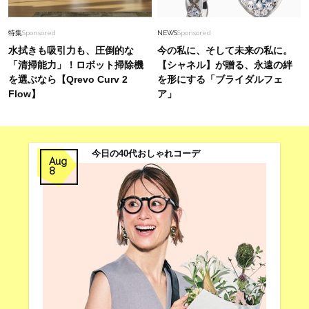
特集
Sponsored
NEWS
Sponsored
水拭きも吸引力も、圧倒的な
今の私に、そして未来の私に。
「清掃能力」！ロボット掃除機
【シャネル】が贈る、永遠の絆
を選ぶなら【Qrevo Curv 2
を形にする「ブライダルフェ
Flow】
ア」
今日の40代おしゃれコーデ
Aug
8