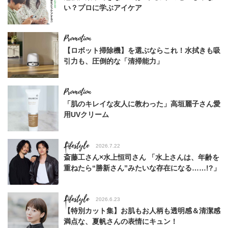
い？プロに学ぶアイケア
【ロボット掃除機】を選ぶならこれ！水拭きも吸
引力も、圧倒的な「清掃能力」
「肌のキレイな友人に教わった」高垣麗子さん愛
用UVクリーム
Lifestyle
2026.7.22
斎藤工さん×水上恒司さん 「水上さんは、年齢を
重ねたら“勝新さん”みたいな存在になる……!?」
Lifestyle
2026.6.23
【特別カット集】お肌もお人柄も透明感＆清潔感
満点な、夏帆さんの表情にキュン！