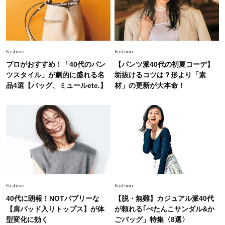
旬着こなし3選。地味見え回避のコツは「バッグ
選び」！
Fashion
2026.7.31
【40代のTシャツコーデ】超ビッグサイズ×きれ
Fashion
Fashion
いめハーフパンツでモードに昇華
プロがおすすめ！「40代のパン
【パンツ派40代の初夏コーデ】
ツスタイル」が劇的に盛れる名
垢抜けるコツは？形より「素
Fashion
品4選【バッグ、ミュールetc.】
材」の更新が大本命！
2026.7.9
スタイリストが本気で推す！40代がほどよく華
やぐ【甘め黒アイテム】3選
Fashion
2026.7.25
26年夏は「小ぶり」が大流行中！人と被らない
【最旬かごバッグ】6選
Fashion
Fashion
40代に朗報！NOTバブリーな
【脱・無難】カジュアル派40代
【肩パッド入りトップス】が体
が頼れる｢ぺたんこサンダル&か
型変化に効く
ごバッグ」特集〈8選〉