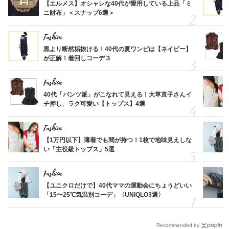
【エルメス】オシャレな40代が愛用している上品「ミ
ニ財布」＜スナップ6選＞
Fashion
黒より断然垢抜ける！40代の夏ワンピは【ネイビー】
が正解！着回しコーデ３
Fashion
40代「パンツ派」がこなれて見える！大草直子さんイ
チ押し、ラク可愛い【トップス】4選
Fashion
【1万円以下】薄着でも間が持つ！1枚で地味見えしな
い「主役級トップス」5選
Fashion
【ユニクロだけで】40代ママの運動会にちょうどいい
「15〜25℃気温別コーデ」〈UNIQLO3選〉
Recommended by