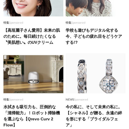
特集
Sponsored
特集
Sponsored
【高垣麗子さん愛用】未来の肌
学校も遊びもデジタル化する
のために。毎日続けたくなる
今、子どもの疲れ目をどうケア
〝美肌想い〟のUVクリーム
する!?
特集
Sponsored
NEWS
Sponsored
水拭きも吸引力も、圧倒的な
今の私に、そして未来の私に。
「清掃能力」！ロボット掃除機
【シャネル】が贈る、永遠の絆
を選ぶなら【Qrevo Curv 2
を形にする「ブライダルフェ
Flow】
ア」