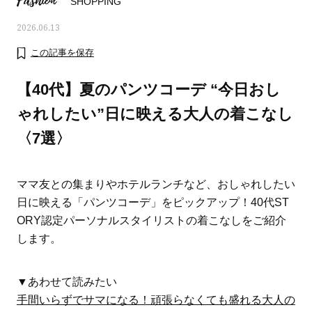
Fashion
SHOPPING
2026.06.13
この記事を保存
【40代】夏のパンツコーデ “今日おし
ゃれしたい”日に映える大人の着こなし
〈7選〉
ママ友との集まりやホテルランチなど、おしゃれしたい
日に映える「パンツコーデ」をピックアップ！40代ST
ORY認定パーソナルスタイリストの着こなしをご紹介
ママとパパに贈る「ジェンダーレ
人気の40代髪型・ヘア
します。
ス学」
タログ
▼あわせて読みたい
手間いらずでサマになる！頑張らなくても盛れる大人の