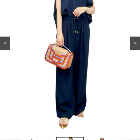
勉強に集中できないの
【ロボット掃除機】を選ぶ
は“やる気”のせいじゃな
ならこれ！水拭きも吸引力
い？プロに学ぶアイケア
も、圧倒的な「清掃能力」
<
>
Fashion
「肌のキレイな友人に教わ
代わりに選んでおきまし
った」高垣麗子さん愛用
た！40代が今買うべき
UVクリーム
【UNIQLO／ユニクロ】新
作〈18選〉
Recommended by