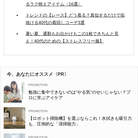
るラク映えアイテム〈16選〉
トレンドの【レース】どう着る？真似するだけで垢
抜ける40代の着回しコーデ3選
暑い夏、通勤もお出かけもこの1枚できちんと見
え！40代のための【ストレスフリー服】
今、あなたにオススメ〈PR〉
勉強に集中できないのは“やる気”のせいじゃない？プ
ロに学ぶアイケア
【ロボット掃除機】を選ぶならこれ！水拭きも吸引力
も、圧倒的な「清掃能力」