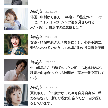
Lifestyle
2026.7.30
俳優・中村ゆりさん （44歳）「理想のパートナ
ーは、”ヨレヨレのTシャツ姿を見せられる
人”（笑）」自然体の恋愛観とは？
Lifestyle
2026.6.29
女優・須藤理彩さん「夫を亡くし、心身不調に。
鬱だと思っていたら…」原因がわかり自責を卒業
Lifestyle
2026.8.6
中山優馬さん「逃げ出したい朝」もあるけれど、
課題と向き合っている時間が、実は一番充実して
いる
Lifestyle
2026.6.23
夏帆さん、「35歳になった今も自分自身が一番
わからない。 新しい役に出会うたび、自分探し
をしています」