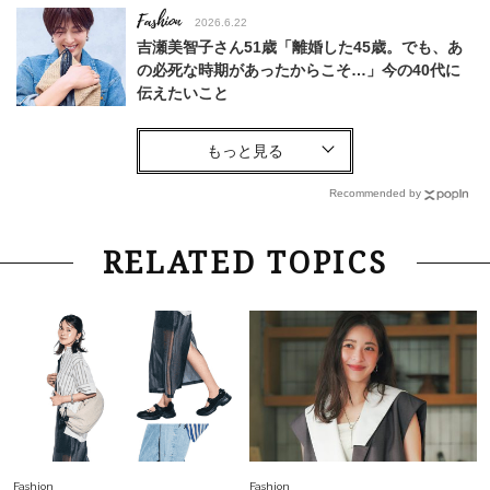
Fashion
2026.6.22
吉瀬美智子さん51歳「離婚した45歳。でも、あ
の必死な時期があったからこそ…」今の40代に
伝えたいこと
Fashion
2026.8.6
【40代コンサバ派】白Tシャツは「パール×ゴー
ルドアクセ」を合わせるのが正解！〈大野真理子
Recommended by
さん×佐藤佳菜子さん〉
Lifestyle
2026.7.29
RELATED TOPICS
「お若いですね」は褒め言葉？“若い＝美しい”と
錯覚させる社会の危うさ【上野千鶴子のジェンダ
ーレス連載22】
Lifestyle
2026.8.6
26年夏の【開運アクション】は”ひと拭き”習
慣！「金運アップ→トイレ、じゃあ底上げ運
は？」
Fashion
2026.6.12
Fashion
Fashion