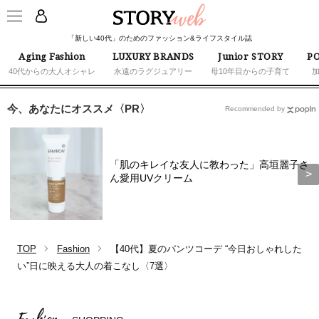
「新しい40代」のためのファッション&ライフスタイル誌
Aging Fashion
LUXURY BRANDS
Junior STORY
PO
40代からの大人オシャレ
永遠のラグジュアリー
母10年目からの子育て
今、あなたにオススメ〈PR〉
Recommended by
「肌のキレイな友人に教わった」高垣麗子さ
ん愛用UVクリーム
TOP
Fashion
【40代】夏のパンツコーデ “今日おしゃれした
い”日に映える大人の着こなし〈7選〉