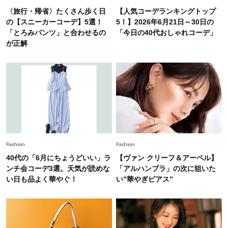
中村ゆりさん「40代になり、やっと“仕事以外の
〈旅行・帰省〉たくさん歩く日
【人気コーデランキングトップ
幸福感”に目が向いた」ライフスタイルも、服も
の【スニーカーコーデ】5選！
5！】2026年6月21日～30日の
「とろみパンツ」と合わせるの
「今日の40代おしゃれコーデ」
が正解
Fashion
2026.7.16
白黒でもこんなに華やぐ！40代、夏の「甘めト
ップス×パンツ」コーデ〈3選〉
Fashion
2026.5.29
40代の夏通勤はこれ１着！「きちんと感」も
「オシャレ」も整うトレンドトップス〈4選〉
Fashion
Fashion
Fashion
40代の「6月にちょうどいい」ラ
【ヴァン クリーフ＆アーペル】
2026.5.29
今、40代の「メガネ＆サングラス」のトレンド
ンチ会コーデ3選。天気が読めな
「アルハンブラ」の次に狙いた
に更新あり！“黒ぶち以外”が新定番に
い日も品よく華やぐ！
い”華やぎピアス”
Fashion
2026.8.5
オシャレ40代の【ワンピ＆オールインワン】最