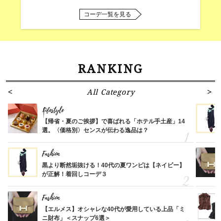
コーデ一覧を見る
RANKING
All Category
Lifestyle
【帰省・夏のご挨拶】で喜ばれる「ホテル手土産」14
選。〈価格別〉センスが伝わる逸品は？
Fashion
黒より断然垢抜ける！40代の夏ワンピは【ネイビー】
が正解！着回しコーデ３
Fashion
【エルメス】オシャレな40代が愛用している上品「ミ
ニ財布」＜スナップ6選＞