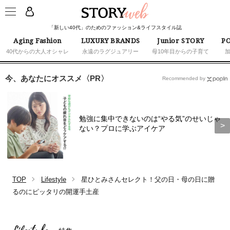
「新しい40代」のためのファッション&ライフスタイル誌
Aging Fashion
LUXURY BRANDS
Junior STORY
PO
40代からの大人オシャレ
永遠のラグジュアリー
母10年目からの子育て
今、あなたにオススメ〈PR〉
Recommended by
勉強に集中できないのは“やる気”のせいじゃ
ない？プロに学ぶアイケア
TOP
Lifestyle
星ひとみさんセレクト！父の日・母の日に贈
るのにピッタリの開運手土産