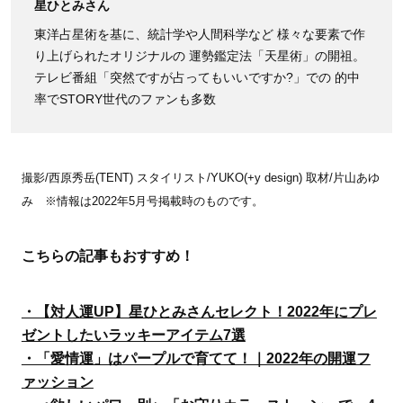
星ひとみさん
東洋占星術を基に、統計学や人間科学など 様々な要素で作
り上げられたオリジナルの 運勢鑑定法「天星術」の開祖。
テレビ番組「突然ですが占ってもいいですか?」での 的中
率でSTORY世代のファンも多数
撮影/西原秀岳(TENT) スタイリスト/YUKO(+y design) 取材/片山あゆ
み ※情報は2022年5月号掲載時のものです。
こちらの記事もおすすめ！
・【対人運UP】星ひとみさんセレクト！2022年にプレ
ゼントしたいラッキーアイテム7選
・「愛情運」はパープルで育てて！｜2022年の開運フ
ァッション