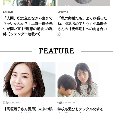
Lifestyle
Lifestyle
「人間、役に立たなきゃ生きて
「私の卵巣たち。よく頑張った
ちゃいかんか？」上野千鶴子先
ね。引退おめでとう」小島慶子
生が問い直す“理想の老後”の呪
さんの【更年期】への向き合い
縛【ジェンダー連載23】
方
FEATURE
特集
Sponsored
特集
Sponsored
【高垣麗子さん愛用】未来の肌
学校も遊びもデジタル化する