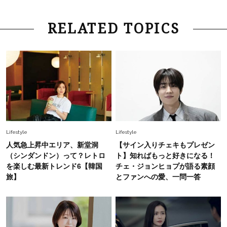
ーレス連載22】
Lifestyle
2026.8.6
RELATED TOPICS
26年夏の【開運アクション】は”ひと拭き”習
慣！「金運アップ→トイレ、じゃあ底上げ運
は？」
Fashion
2026.6.12
中村ゆりさん「40代になり、やっと“仕事以外の
幸福感”に目が向いた」ライフスタイルも、服も
Fashion
2026.7.16
Lifestyle
Lifestyle
白黒でもこんなに華やぐ！40代、夏の「甘めト
人気急上昇中エリア、新堂洞
【サイン入りチェキもプレゼン
ップス×パンツ」コーデ〈3選〉
（シンダンドン）って？レトロ
ト】知ればもっと好きになる！
を楽しむ最新トレンド6【韓国
チェ・ジョンヒョプが語る素顔
旅】
とファンへの愛、一問一答
Fashion
2026.5.29
40代の夏通勤はこれ１着！「きちんと感」も
「オシャレ」も整うトレンドトップス〈4選〉