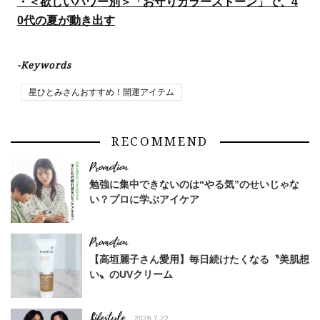
・＜欲しいパワー別＞「お守りカラーストーン」で、4
0代の夏が動き出す
-Keywords
星ひとみさんおすすめ！開運アイテム
RECOMMEND
勉強に集中できないのは“やる気”のせいじゃな
い？プロに学ぶアイケア
【高垣麗子さん愛用】毎日続けたくなる〝美肌想
い〟のUVクリーム
Lifestyle
2026.7.22