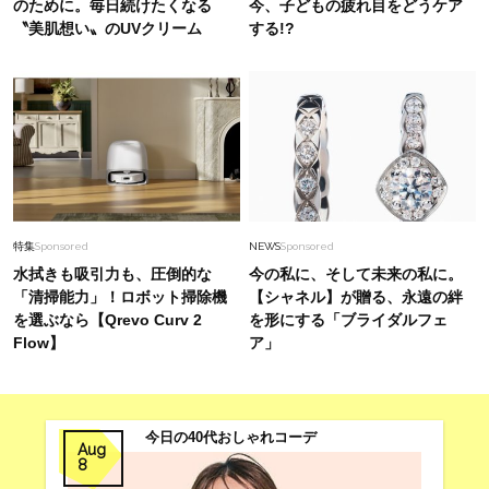
のために。毎日続けたくなる
今、子どもの疲れ目をどうケア
〝美肌想い〟のUVクリーム
する!?
特集
Sponsored
NEWS
Sponsored
水拭きも吸引力も、圧倒的な
今の私に、そして未来の私に。
「清掃能力」！ロボット掃除機
【シャネル】が贈る、永遠の絆
を選ぶなら【Qrevo Curv 2
を形にする「ブライダルフェ
Flow】
ア」
今日の40代おしゃれコーデ
Aug
8