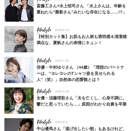
斎藤工さん×水上恒司さん 「水上さんは、年齢を
重ねたら“勝新さん”みたいな存在になる……!?」
Lifestyle
2026.6.23
【特別カット集】お肌もお人柄も透明感＆清潔感
満点な、夏帆さんの表情にキュン！
Lifestyle
2026.7.30
俳優・中村ゆりさん （44歳）「理想のパートナ
ーは、”ヨレヨレのTシャツ姿を見せられる
人”（笑）」自然体の恋愛観とは？
Lifestyle
2026.6.29
女優・須藤理彩さん「夫を亡くし、心身不調に。
鬱だと思っていたら…」原因がわかり自責を卒業
Lifestyle
2026.8.6
中山優馬さん「逃げ出したい朝」もあるけれど、