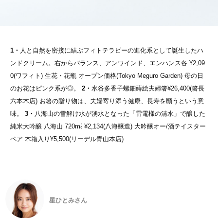
1・
人と自然を密接に結ぶフィトテラピーの進化系として誕生したハ
ンドクリーム。右からバランス、アンワインド、エンハンス各 ¥2,09
0(ワフィト) 生花・花瓶 オープン価格(Tokyo Meguro Garden) 母の日
のお花はピンク系が◎。
2・
水谷多香子螺鈿蒔絵夫婦箸¥26,400(箸長
六本木店) お箸の贈り物は、夫婦寄り添う健康、長寿を願うという意
味。
3・
八海山の雪解け水が湧水となった「雷電様の清水」で醸した
純米大吟醸 八海山 720mℓ ¥2,134(八海醸造) 大吟醸オー/酒テイスター
ペア 木箱入り¥5,500(リーデル青山本店)
星ひとみさん