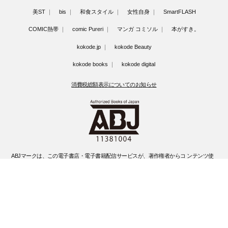
美ST
bis
和食スタイル
女性自身
SmartFLASH
COMIC熱帯
comic Pureri
マンガ コミソル
本がすき。
kokode.jp
kokode Beauty
kokode books
kokode digital
消費税総額表示についてのお知らせ
ABJマークは、この電子書店・電子書籍配信サービスが、著作権者からコ ンテンツ使
用許諾を得た正規版配信サービスであることを示す登録商標(登録 番号 第6091713号)
です。
ABJマークの詳細、ABJマークを掲示しているサービスの一覧はこちらです。
https://aebs.or.jp/
©Kobunsha Co., Ltd. All Rights Reserved.