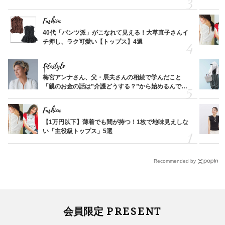
Fashion
40代「パンツ派」がこなれて見える！大草直子さんイ
チ押し、ラク可愛い【トップス】4選
Lifestyle
梅宮アンナさん、父・辰夫さんの相続で学んだこと
「親のお金の話は”介護どうする？”から始めるんで
す」父・辰夫さんの相続で学んだこと
Fashion
【1万円以下】薄着でも間が持つ！1枚で地味見えしな
い「主役級トップス」5選
Recommended by
PRESENT
会員限定