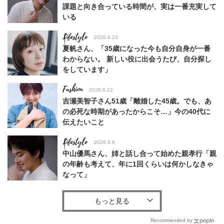
課題と向き合っている時間が、実は一番充実して
いる
Lifestyle
2026.6.23
夏帆さん、「35歳になった今も自分自身が一番
わからない。 新しい役に出会うたび、自分探し
をしています」
Fashion
2026.6.22
吉瀬美智子さん51歳「離婚した45歳。でも、あ
の必死な時期があったからこそ…」今の40代に
伝えたいこと
Lifestyle
2026.8.6
中山優馬さん、姉と話し合って始めた親孝行「親
の年齢も考えて、年に1回くらいは何かしなきゃ
なって」
Lifestyle
2026.7.29
「お若いですね」は褒め言葉？“若い＝美しい”と
錯覚させる社会の危うさ【上野千鶴子のジェンダ
Recommended by