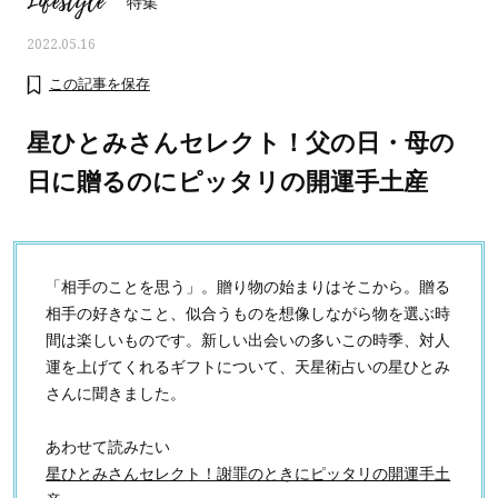
Lifestyle
特集
2022.05.16
この記事を保存
星ひとみさんセレクト！父の日・母の
日に贈るのにピッタリの開運手土産
「相手のことを思う」。贈り物の始まりはそこから。贈る
相手の好きなこと、似合うものを想像しながら物を選ぶ時
間は楽しいものです。新しい出会いの多いこの時季、対人
運を上げてくれるギフトについて、天星術占いの星ひとみ
ママとパパに贈る「ジェンダーレ
人気の40代髪型・ヘア
さんに聞きました。
ス学」
タログ
あわせて読みたい
星ひとみさんセレクト！謝罪のときにピッタリの開運手土