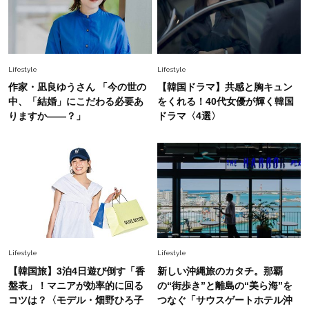
Fashion
2026.5.29
今、40代の「メガネ＆サングラス」のトレンド
に更新あり！“黒ぶち以外”が新定番に
Lifestyle
Lifestyle
Fashion
作家・凪良ゆうさん 「今の世の
【韓国ドラマ】共感と胸キュン
2026.8.5
オシャレ40代の【ワンピ＆オールインワン】最
中、「結婚」にこだわる必要あ
をくれる！40代女優が輝く韓国
旬着こなし3選。地味見え回避のコツは「バッグ
りますか――？」
ドラマ〈4選〉
選び」！
Fashion
2026.7.31
【40代のTシャツコーデ】超ビッグサイズ×きれ
いめハーフパンツでモードに昇華
Fashion
2026.7.9
スタイリストが本気で推す！40代がほどよく華
Lifestyle
Lifestyle
やぐ【甘め黒アイテム】3選
【韓国旅】3泊4日遊び倒す「香
新しい沖縄旅のカタチ。那覇
盤表」！マニアが効率的に回る
の“街歩き”と離島の“美ら海”を
Fashion
コツは？〈モデル・畑野ひろ子
つなぐ「サウスゲートホテル沖
2026.7.25