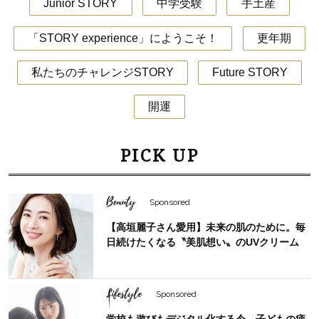
Junior STORY
中学受験
手土産
「STORY experience」にようこそ！
更年期
私たちのチャレンジSTORY
Future STORY
開運
PICK UP
Beauty
Sponsored
【高垣麗子さん愛用】未来の肌のために。毎
日続けたくなる〝美肌想い〟のUVクリーム
Lifestyle
Sponsored