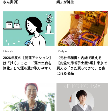
さん実例〉
縄」が誕生
26年夏は「小ぶり」が大流行中！人と被らない
【最旬かごバッグ】6選
Fashion
2026.7.2
【40代夏コーデ】猛暑でも快適＆上品に！体型
カバーも叶う厳選アイテム〈13選〉
Lifestyle
Lifestyle
2026年夏の【開運アクション】
〈元社長秘書〉内緒で教える
は「拭く」こと！「運の土台を
【お盆の帰省手土産5選】東京で
浄化」して運を受け取りやすく
買える「また買ってきて」と喜
ばれる名品