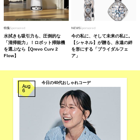
特集
Sponsored
NEWS
Sponsored
水拭きも吸引力も、圧倒的な
今の私に、そして未来の私に。
「清掃能力」！ロボット掃除機
【シャネル】が贈る、永遠の絆
を選ぶなら【Qrevo Curv 2
を形にする「ブライダルフェ
Flow】
ア」
今日の40代おしゃれコーデ
Aug
6