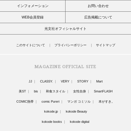
インフォメーション
お問い合わせ
WEB会員登録
広告掲載について
光文社オフィシャルサイト
このサイトについて
プライバシーポリシー
サイトマップ
MAGAZINE OFFICIAL SITE
JJ
CLASSY.
VERY
STORY
Mart
美ST
bis
和食スタイル
女性自身
SmartFLASH
COMIC熱帯
comic Pureri
マンガ コミソル
本がすき。
kokode.jp
kokode Beauty
kokode books
kokode digital