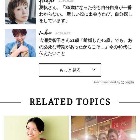
Lifestyle
2026.6.23
夏帆さん、「35歳になった今も自分自身が一番
わからない。 新しい役に出会うたび、自分探し
をしています」
Fashion
2026.6.22
吉瀬美智子さん51歳「離婚した45歳。でも、あ
の必死な時期があったからこそ…」今の40代に
伝えたいこと
Fashion
2026.8.6
【40代コンサバ派】白Tシャツは「パール×ゴー
ルドアクセ」を合わせるのが正解！〈大野真理子
Recommended by
さん×佐藤佳菜子さん〉
Lifestyle
2026.7.29
RELATED TOPICS
「お若いですね」は褒め言葉？“若い＝美しい”と
錯覚させる社会の危うさ【上野千鶴子のジェンダ
ーレス連載22】
Lifestyle
2026.7.29
「人間、役に立たなきゃ生きてちゃいかんか？」