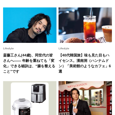
Fashion
2026.6.26
初夏はこれさえあれば！40代は【淡色ワンピ】
で即涼しげ＆上品見え〈3選〉
Fashion
2026.8.5
オシャレ40代の【ワンピ＆オールインワン】最
Lifestyle
Lifestyle
旬着こなし3選。地味見え回避のコツは「バッグ
斎藤工さん(44歳)、同世代の皆
【40代韓国旅】味も見た目もハ
選び」！
さんへ―― 年齢を重ねても「変
イセンス。漢南洞（ハンナムド
Fashion
化」できる秘訣は、“腸を整える
ン）「美術館のようなカフェ」6
2026.7.31
こと”です
選
【40代のTシャツコーデ】超ビッグサイズ×きれ
いめハーフパンツでモードに昇華
Fashion
2026.6.25
毎日忙しい40代が頼れる！無難に見えない【ひ
とくせ黒ワンピ】〈5選〉