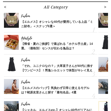
All Category
Fashion
【エルメス】オシャレな40代が愛用している上品「ミ
ニ財布」＜スナップ6選＞
Lifestyle
【帰省・夏のご挨拶】で喜ばれる「ホテル手土産」14
選。〈価格別〉センスが伝わる逸品は？
Fashion
「それ、ユニクロなの？」大草直子さんが40代に推す
【ワンピース】！秀逸シルエットで体型がキレイ見え
Fashion
【エルメスのバッグ】気負わず日常に使えるモデル
は？蛯原友里さんと探す「最旬名品」4選
Fashion
【シャネル、エルメスetc.】オシャレ40代がリアルに