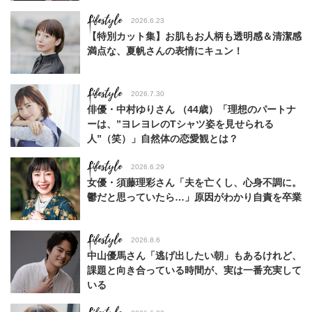
Lifestyle
2026.6.23
【特別カット集】お肌もお人柄も透明感＆清潔感
満点な、夏帆さんの表情にキュン！
Lifestyle
2026.7.30
俳優・中村ゆりさん （44歳）「理想のパートナ
ーは、”ヨレヨレのTシャツ姿を見せられる
人”（笑）」自然体の恋愛観とは？
Lifestyle
2026.6.29
女優・須藤理彩さん「夫を亡くし、心身不調に。
鬱だと思っていたら…」原因がわかり自責を卒業
Lifestyle
2026.8.6
中山優馬さん「逃げ出したい朝」もあるけれど、
課題と向き合っている時間が、実は一番充実して
いる