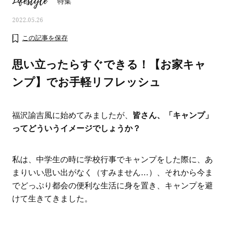
Lifestyle
特集
2022.05.26
この記事を保存
思い立ったらすぐできる！【お家キャ
ンプ】でお手軽リフレッシュ
福沢諭吉風に始めてみましたが、
皆さん、「キャンプ」
ってどういうイメージでしょうか？
私は、中学生の時に学校行事でキャンプをした際に、あ
ママとパパに贈る「ジェンダーレ
人気の40代髪型・ヘア
まりいい思い出がなく（すみません
…
）、それから今ま
ス学」
タログ
でどっぷり都会の便利な生活に身を置き、キャンプを避
けて生きてきました。