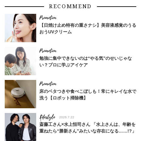
RECOMMEND
【日焼け止め特有の重さナシ】美容液感覚のうる
おうUVクリーム
勉強に集中できないのは“やる気”のせいじゃな
い？プロに学ぶアイケア
床のベタつきや食べこぼしも！常にキレイな水で
洗う【ロボット掃除機】
Lifestyle
2026.7.22
斎藤工さん×水上恒司さん 「水上さんは、年齢を
重ねたら“勝新さん”みたいな存在になる……!?」