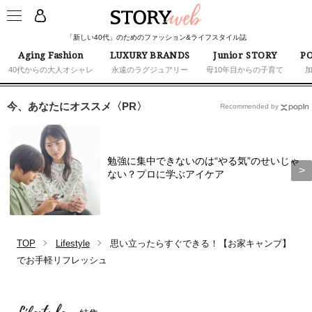
「新しい40代」のためのファッション&ライフスタイル誌
Aging Fashion
LUXURY BRANDS
Junior STORY
PO
40代からの大人オシャレ
永遠のラグジュアリー
母10年目からの子育て
今、あなたにオススメ〈PR〉
Recommended by
勉強に集中できないのは“やる気”のせいじゃ
ない？プロに学ぶアイケア
TOP
Lifestyle
思い立ったらすぐできる！【お家キャンプ】
でお手軽リフレッシュ