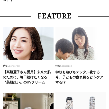
FEATURE
特集
Sponsored
特集
Sponsored
【高垣麗子さん愛用】未来の肌
学校も遊びもデジタル化する
のために。毎日続けたくなる
今、子どもの疲れ目をどうケア
〝美肌想い〟のUVクリーム
する!?