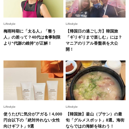
上野千鶴子先生が問い直す“理想の老後”の呪縛
【ジェンダー連載23】
Lifestyle
2026.8.6
Lifestyle
Lifestyle
26年夏の【開運アクション】は”ひと拭き”習
梅雨時期に「太る人」「整う
【帰国日の過ごし方】韓国旅
慣！「金運アップ→トイレ、じゃあ底上げ運
人」の差って？40代は食事制限
「ギリギリまで楽しむ」には？
は？」
より“代謝の維持”が正解！
マニアのリアル香盤表を大公
開！
Fashion
2026.6.12
中村ゆりさん「40代になり、やっと“仕事以外の
幸福感”に目が向いた」ライフスタイルも、服も
Fashion
2026.7.16
白黒でもこんなに華やぐ！40代、夏の「甘めト
ップス×パンツ」コーデ〈3選〉
Lifestyle
Lifestyle
Fashion
使うたびに気分がアガる！4,000
【韓国旅】釜山（プサン）の最
2026.5.29
40代の夏通勤はこれ１着！「きちんと感」も
円台以下の「絶対外れない女性
旬「グルメスポット」8選。海街
「オシャレ」も整うトレンドトップス〈4選〉
向けギフト」9選
ならではの海鮮を味わう！