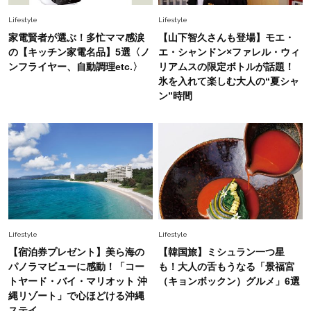
Lifestyle
Lifestyle
家電賢者が選ぶ！多忙ママ感涙
【山下智久さんも登場】モエ・
の【キッチン家電名品】5選〈ノ
エ・シャンドン×ファレル・ウィ
ンフライヤー、自動調理etc.〉
リアムスの限定ボトルが話題！
氷を入れて楽しむ大人の“夏シャ
ン”時間
Lifestyle
Lifestyle
【宿泊券プレゼント】美ら海の
【韓国旅】ミシュラン一つ星
パノラマビューに感動！「コー
も！大人の舌もうなる「景福宮
トヤード・バイ・マリオット 沖
（キョンボックン）グルメ」6選
縄リゾート」で心ほどける沖縄
ステイ