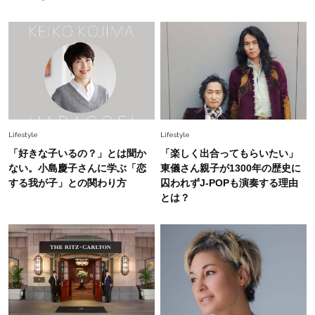
Fashion
2026.6.10
【40代の黒コーデ】袖フリルトップス×パールパ
ンツで力まずに大人可愛く
Lifestyle
Lifestyle
「好きな子いるの？」とは聞か
「楽しく出合ってもらいたい」
ない。小島慶子さんに学ぶ「恋
東儀さん親子が1300年の歴史に
する我が子」との関わり方
囚われずJ-POPも演奏する理由
とは？