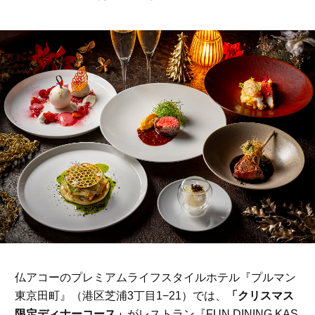
ママとパパに贈る「ジェンダーレ
人気の40代髪型・ヘア
ス学」
タログ
仏アコーのプレミアムライフスタイルホテル『プルマン
東京田町』（港区芝浦3丁目1−21）では、
「クリスマス
限定ディナーコース」
がレストラン『FUN DINING KAS