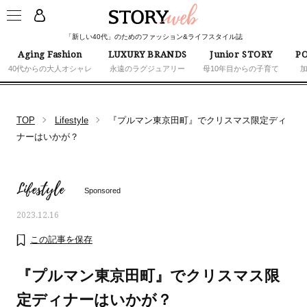
「新しい40代」のためのファッション&ライフスタイル誌
Aging Fashion
LUXURY BRANDS
Junior STORY
PO
40代からの大人オシャレ
永遠のラグジュアリー
母10年目からの子育て
TOP
Lifestyle
『プルマン東京田町』でクリスマス限定ディ
ナーはいかが？
Lifestyle
Sponsored
2023.12.16
この記事を保存
『プルマン東京田町』でクリスマス限
定ディナーはいかが？