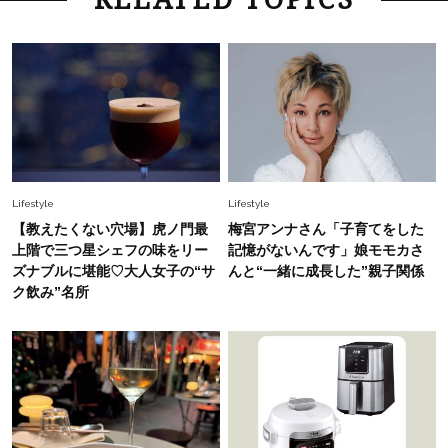
ブーム再燃！【UGG】のブーツをオシャレ40代
はどう履く？＜コーデ4選＞
Beauty
2026.6.14
【40代のヘアアレンジ】雨の日・暑い日にぴっ
たりな「簡単まとめ髪」をマスター！
Fashion
2026.7.31
Lifestyle
Lifestyle
1枚でも“のっぺり見えない”！40代にちょうどい
【教えたくない穴場】虎ノ門最
梅宮アンナさん「子育てをした
い夏の【白トップス名品】6選
上階で三つ星シェフの味をリー
記憶がないんです」娘モモカさ
ズナブルに堪能♡大人女子の“サ
んと“一緒に成長した”親子関係
ク飲み”名所
Fashion
2026.7.13
「ノースリーブは着たくない」40代へ。二の腕
をきれいにカバーする【夏トップス】5選
Beauty
2026.8.9
40代に似合う【韓コスリップ】6選！大野真理子