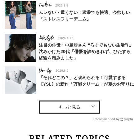
Fashion
2026.8.8
ムレない・重くない！猛暑でも快適、今欲しい
『ストレスフリーデニム』
Lifestyle
2026.4.17
注目の俳優・中島歩さん “ろくでもない生活”に
沈みかけた20代「俳優を諦めきれず、ひたすら
経験を積みました」
Beauty
2026.8.6
「それどこの？」と褒められる！可愛すぎる
【YSL】の新作「万能クリーム」が夏のお守りに
Fashion
2026.7.17
黒より断然垢抜ける！40代の夏ワンピは【ネイ
ビー】が正解！着回しコーデ３
Recommended by
Fashion
2026.2.7
RELATED TOPICS