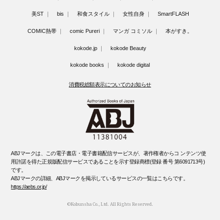
美ST
bis
和食スタイル
女性自身
SmartFLASH
COMIC熱帯
comic Pureri
マンガ コミソル
本がすき。
kokode.jp
kokode Beauty
kokode books
kokode digital
消費税総額表示についてのお知らせ
ABJマークは、この電子書店・電子書籍配信サービスが、著作権者からコ ンテンツ使
用許諾を得た正規版配信サービスであることを示す登録商標(登録 番号 第6091713号)
です。
ABJマークの詳細、ABJマークを掲示しているサービスの一覧はこちらです。
https://aebs.or.jp/
©Kobunsha Co., Ltd. All Rights Reserved.