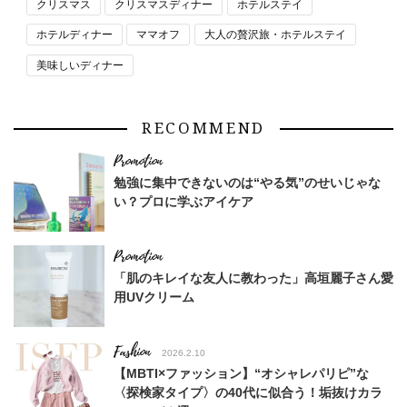
クリスマス
クリスマスディナー
ホテルステイ
ホテルディナー
ママオフ
大人の贅沢旅・ホテルステイ
美味しいディナー
RECOMMEND
勉強に集中できないのは“やる気”のせいじゃな
い？プロに学ぶアイケア
「肌のキレイな友人に教わった」高垣麗子さん愛
用UVクリーム
Fashion
2026.2.10
【MBTI×ファッション】“オシャレパリピ”な
〈探検家タイプ〉の40代に似合う！垢抜けカラ