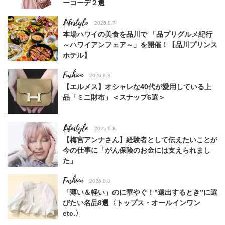
ーコーデ２選
Lifestyle
2026.8.7
本場ハワイの美食を品川で 「品プリグルメ紀行
～ハワイアンフェア～」を開催！【品川プリンス
ホテル】
Fashion
2026.8.3
【エルメス】オシャレな40代が愛用している上
品「ミニ財布」＜スナップ6選＞
Lifestyle
2025.9.8
【梅宮アンナさん】経験者として伝えたいことが
今の仕事に「がん保険のお金には支えられまし
た」
Fashion
2026.8.8
「薄い＆軽い」のに華やぐ！”遠出するとき”に選
びたい名品8選〈トップス・オールインワン
etc.〉