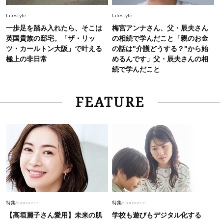
Lifestyle
Lifestyle
一歩足を踏み入れたら、そこは
梅宮アンナさん、父・辰夫さん
英国貴族の邸宅。「ザ・リッ
の相続で学んだこと「親のお金
ツ・カールトン大阪」で叶える
の話は"介護どうする？"から始
極上の非日常
めるんです」父・辰夫さんの相
続で学んだこと
FEATURE
特集
Sponsored
特集
Sponsored
【高垣麗子さん愛用】未来の肌
学校も遊びもデジタル化する