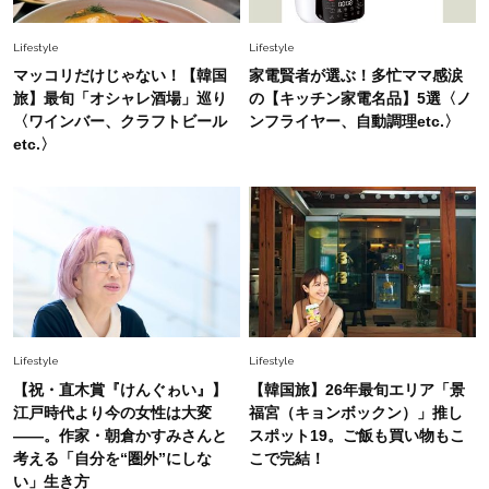
さん推薦「顔色が華やぐ」名品
Lifestyle
Lifestyle
Lifestyle
マッコリだけじゃない！【韓国
家電賢者が選ぶ！多忙ママ感涙
2026.3.23
【画像集】大西結花さん（57歳）の今。変わら
旅】最旬「オシャレ酒場」巡り
の【キッチン家電名品】5選〈ノ
ぬ笑顔と、更年期を支える「愛用の整えアイテ
〈ワインバー、クラフトビール
ンフライヤー、自動調理etc.〉
ム」
etc.〉
Fashion
2026.7.6
『ジャケットの中に何着る？』の正解！普通のT
シャツよりキレイ見えする【上品トップス】4選
Fashion
2026.3.2
2個持ちになっても「ミニバッグ」持ちたい派！
入れるものはどう分けてる？【STORYスタッフ
Lifestyle
Lifestyle
抜き打ちスナップ】
【祝・直木賞『けんぐゎい』】
【韓国旅】26年最旬エリア「景
Fashion
江戸時代より今の女性は大変
福宮（キョンボックン）」推し
2026.6.26
――。作家・朝倉かすみさんと
スポット19。ご飯も買い物もこ
【エルメス、セリーヌetc】地味見えしがちな40
考える「自分を“圏外”にしな
こで完結！
代に！1本で即あか抜ける「名品ベルト」〈10
い」生き方
選〉