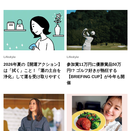
「お若いですね」は褒め言葉？“若い＝美しい”と
錯覚させる社会の危うさ【上野千鶴子のジェンダ
ーレス連載22】
Lifestyle
2026.7.29
「人間、役に立たなきゃ生きてちゃいかんか？」
上野千鶴子先生が問い直す“理想の老後”の呪縛
【ジェンダー連載23】
Lifestyle
2026.8.6
Lifestyle
Lifestyle
26年夏の【開運アクション】は”ひと拭き”習
2026年夏の【開運アクション】
参加賞11万円に優勝賞品50万
慣！「金運アップ→トイレ、じゃあ底上げ運
は「拭く」こと！「運の土台を
円!? ゴルフ好きが熱狂する
は？」
浄化」して運を受け取りやすく
【BRIEFING CUP】が今年も開
催
Lifestyle
2026.5.22
梅宮アンナさん 電撃婚から1年、家族の価値観
を育み中「理想の暮らしよりも今の心地よさを選
んだ」
Fashion
2026.6.12
中村ゆりさん「40代になり、やっと“仕事以外の
幸福感”に目が向いた」ライフスタイルも、服も