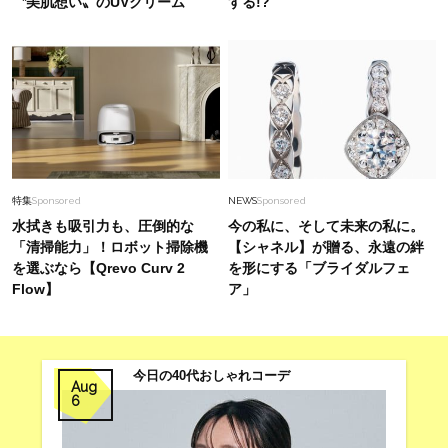
〝美肌想い〟のUVクリーム
する!?
特集
Sponsored
NEWS
Sponsored
水拭きも吸引力も、圧倒的な
今の私に、そして未来の私に。
「清掃能力」！ロボット掃除機
【シャネル】が贈る、永遠の絆
を選ぶなら【Qrevo Curv 2
を形にする「ブライダルフェ
Flow】
ア」
今日の40代おしゃれコーデ
Aug
6