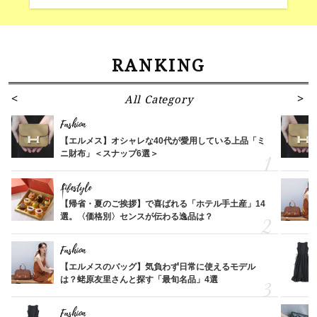
RANKING
All Category
Fashion
【エルメス】オシャレな40代が愛用している上品「ミ
ニ財布」＜スナップ6選＞
Lifestyle
【帰省・夏のご挨拶】で喜ばれる「ホテル手土産」14
選。〈価格別〉センスが伝わる逸品は？
Fashion
【エルメスのバッグ】気負わず日常に使えるモデル
は？蛯原友里さんと探す「最旬名品」4選
Fashion