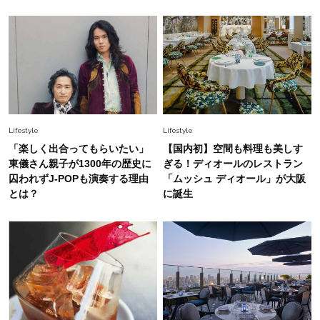
Fashion
2026.7.31
【40代のTシャツコーデ】超ビッグサイズ×きれ
いめハーフパンツでモードに昇華
Lifestyle
Lifestyle
「楽しく出合ってもらいたい」
【国内初】空間も料理も美しす
東儀さん親子が1300年の歴史に
ぎる！ディオールのレストラン
囚われずJ-POPも演奏する理由
「ムッシュ ディオール」が大阪
とは？
に誕生