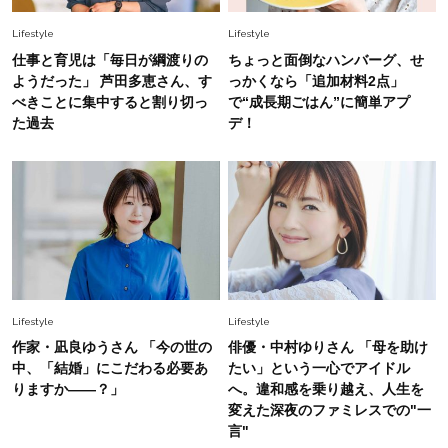
Lifestyle
Lifestyle
Fashion
仕事と育児は「毎日が綱渡りの
ちょっと面倒なハンバーグ、せ
2026.7.16
白黒でもこんなに華やぐ！40代、夏の「甘めト
ようだった」 芦田多恵さん、す
っかくなら「追加材料2点」
ップス×パンツ」コーデ〈3選〉
べきことに集中すると割り切っ
で“成長期ごはん”に簡単アプ
た過去
デ！
Fashion
2026.5.29
40代の夏通勤はこれ１着！「きちんと感」も
「オシャレ」も整うトレンドトップス〈4選〉
Fashion
2026.6.26
初夏はこれさえあれば！40代は【淡色ワンピ】
で即涼しげ＆上品見え〈3選〉
Lifestyle
Lifestyle
作家・凪良ゆうさん 「今の世の
俳優・中村ゆりさん 「母を助け
Fashion
中、「結婚」にこだわる必要あ
たい」という一心でアイドル
2026.8.5
りますか――？」
へ。違和感を乗り越え、人生を
オシャレ40代の【ワンピ＆オールインワン】最
変えた深夜のファミレスでの"一
旬着こなし3選。地味見え回避のコツは「バッグ
言"
選び」！