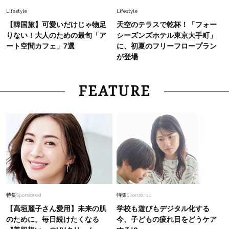
Lifestyle
Lifestyle
【韓国旅】可愛いだけじゃ物足
天空のテラスで乾杯！「フォー
りない！大人のための最旬「ア
シーズンズホテル東京大手町」
ート空間カフェ」7選
に、初夏のフリーフロープラン
が登場
FEATURE
特集
Sponsored
特集
Sponsored
【高垣麗子さん愛用】未来の肌
学校も遊びもデジタル化する
のために。毎日続けたくなる
今、子どもの疲れ目をどうケア