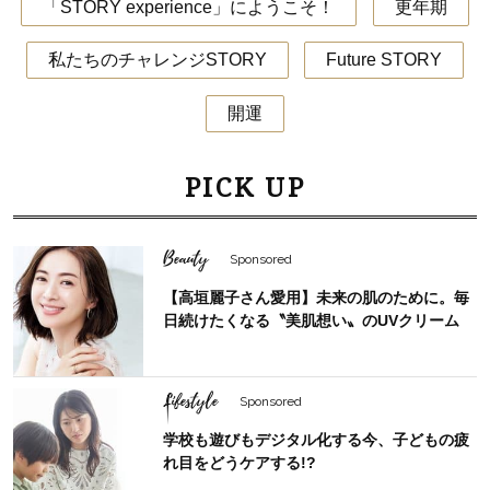
「STORY experience」にようこそ！
更年期
私たちのチャレンジSTORY
Future STORY
開運
PICK UP
Beauty
Sponsored
【高垣麗子さん愛用】未来の肌のために。毎
日続けたくなる〝美肌想い〟のUVクリーム
Lifestyle
Sponsored
学校も遊びもデジタル化する今、子どもの疲
れ目をどうケアする!?