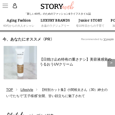
「新しい40代」のためのファッション&ライフスタイル誌
Aging Fashion
LUXURY BRANDS
Junior STORY
PO
40代からの大人オシャレ
永遠のラグジュアリー
母10年目からの子育て
今、あなたにオススメ〈PR〉
Recommended by
【日焼け止め特有の重さナシ】美容液感覚の
うるおうUVクリーム
TOP
Lifestyle
【特別カット集】小関裕太さん（30）紳士の
いでたちで“王子様感”全開、甘い顔立ちに魅了されて