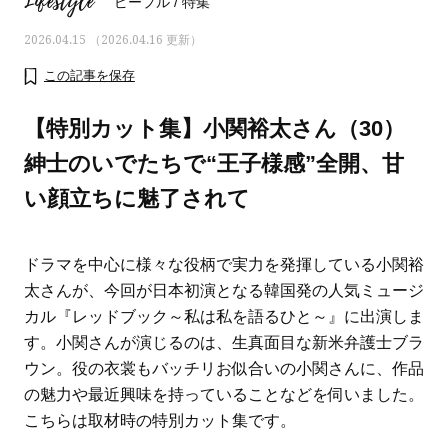
Lifestyle
ピープル
/
特集
2026.04.15 （2026.04.16 更新）
この記事を保存
【特別カット集】小関裕太さん（30）
紳士のいでたちで“王子様感”全開、甘
い顔立ちに魅了されて
ドラマを中心に様々な役柄で実力を発揮している小関裕
太さんが、今回が日本初演となる韓国発の人気ミュージ
カル『レッドブック～私は私を語るひと～』に出演しま
ママとパパに贈る「ジェンダーレ
人気の40代髪型・ヘア
す。小関さんが演じるのは、生真面目な新米弁護士ブラ
ス学」
タログ
ウン。役の衣裳もバッチリお似合いの小関さんに、作品
の魅力や最近興味を持っていることなどを伺いました。
こちらは取材時の特別カット集です。