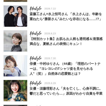
Lifestyle
2026.7.22
斎藤工さん×水上恒司さん 「水上さんは、年齢を
重ねたら“勝新さん”みたいな存在になる……!?」
Lifestyle
2026.6.23
【特別カット集】お肌もお人柄も透明感＆清潔感
満点な、夏帆さんの表情にキュン！
Lifestyle
2026.7.30
俳優・中村ゆりさん （44歳）「理想のパートナ
ーは、”ヨレヨレのTシャツ姿を見せられる
人”（笑）」自然体の恋愛観とは？
Lifestyle
2026.6.29
女優・須藤理彩さん「夫を亡くし、心身不調に。
鬱だと思っていたら…」原因がわかり自責を卒業