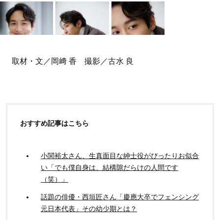
取材・文／岡﨑 香 撮影／古水 良
おすすめ記事はこちら
小関裕太さん、生真面目な紳士役がぴったりお似合
い「でも僕自身は、結構隙だらけの人間です
（笑）」
話題の俳優・西垣匠さん「慶應大卒でフェンシング
元日本代表」その幼少期とは？