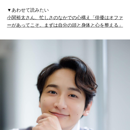
▼あわせて読みたい
小関裕太さん、忙しさのなかでの心構え「俳優はオファ
ーがあってこそ。まずは自分の頭と身体と心を整える」
FEATURE
勉強に集中できないの
【日焼け止め特有の重さナ
は“やる気”のせいじゃな
シ】美容液感覚のうるおう
い？プロに学ぶアイケア
UVクリーム