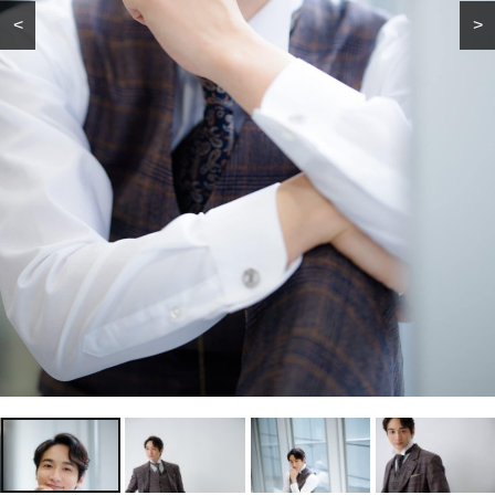
<
>
Lifestyle
【ロボット掃除機】を選ぶ
小関裕太さん、忙しさのな
ならこれ！水拭きも吸引力
かでの心構え「俳優はオフ
も、圧倒的な「清掃能力」
ァーがあってこそ。まずは
自分の頭と身体と心を整え
Recommended by
る」