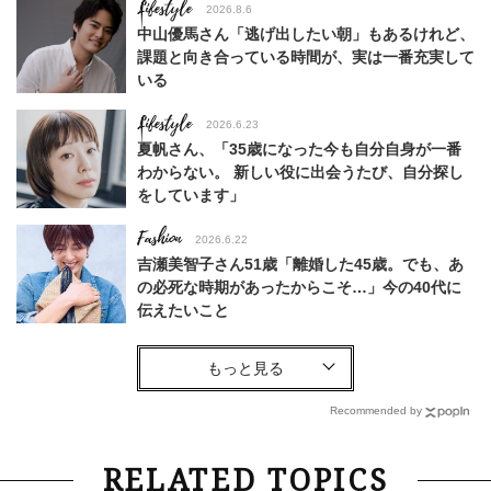
Lifestyle
2026.8.6
中山優馬さん「逃げ出したい朝」もあるけれど、
課題と向き合っている時間が、実は一番充実して
いる
Lifestyle
2026.6.23
夏帆さん、「35歳になった今も自分自身が一番
わからない。 新しい役に出会うたび、自分探し
をしています」
Fashion
2026.6.22
吉瀬美智子さん51歳「離婚した45歳。でも、あ
の必死な時期があったからこそ…」今の40代に
伝えたいこと
Fashion
2026.8.6
【40代コンサバ派】白Tシャツは「パール×ゴー
ルドアクセ」を合わせるのが正解！〈大野真理子
Recommended by
さん×佐藤佳菜子さん〉
Lifestyle
2026.7.29
RELATED TOPICS