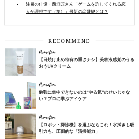
注目の俳優・西垣匠さん「ゲームを許してくれる恋
人が理想です（笑）」最新の恋愛観とは？
RECOMMEND
【日焼け止め特有の重さナシ】美容液感覚のうる
おうUVクリーム
勉強に集中できないのは“やる気”のせいじゃな
い？プロに学ぶアイケア
【ロボット掃除機】を選ぶならこれ！水拭きも吸
引力も、圧倒的な「清掃能力」