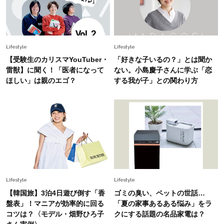
に更新あり！“黒ぶち以外”が新定番に
Fashion
2026.8.5
Lifestyle
Lifestyle
オシャレ40代の【ワンピ＆オールインワン】最
【受験生のカリスマYouTuber・
「好きな子いるの？」とは聞か
旬着こなし3選。地味見え回避のコツは「バッグ
雷獣】に聞く！「医者になって
ない。小島慶子さんに学ぶ「恋
選び」！
ほしい」は親のエゴ？
する我が子」との関わり方
Fashion
2026.7.31
【40代のTシャツコーデ】超ビッグサイズ×きれ
いめハーフパンツでモードに昇華
Fashion
2026.7.9
スタイリストが本気で推す！40代がほどよく華
やぐ【甘め黒アイテム】3選
Lifestyle
Lifestyle
【韓国旅】3泊4日遊び倒す「香
ゴミの臭い、ペットの世話…
盤表」！マニアが効率的に回る
「夏の家事あるある悩み」をラ
コツは？〈モデル・畑野ひろ子
クにする話題の名品家電は？