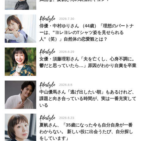
Lifestyle
2026.7.30
俳優・中村ゆりさん （44歳）「理想のパートナ
ーは、”ヨレヨレのTシャツ姿を見せられる
人”（笑）」自然体の恋愛観とは？
Lifestyle
2026.6.29
女優・須藤理彩さん「夫を亡くし、心身不調に。
鬱だと思っていたら…」原因がわかり自責を卒業
Lifestyle
2026.8.6
中山優馬さん「逃げ出したい朝」もあるけれど、
課題と向き合っている時間が、実は一番充実して
いる
Lifestyle
2026.6.23
夏帆さん、「35歳になった今も自分自身が一番
わからない。 新しい役に出会うたび、自分探し
をしています」