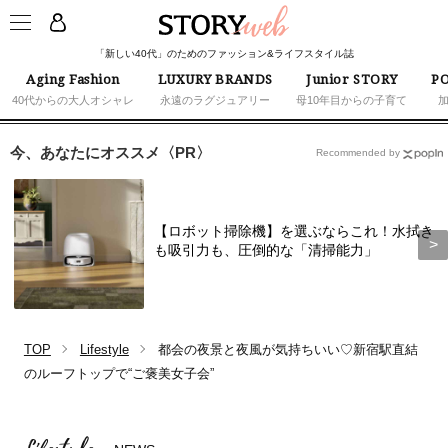
「新しい40代」のためのファッション&ライフスタイル誌
Aging Fashion
LUXURY BRANDS
Junior STORY
PO
40代からの大人オシャレ
永遠のラグジュアリー
母10年目からの子育て
今、あなたにオススメ〈PR〉
Recommended by
【ロボット掃除機】を選ぶならこれ！水拭き
も吸引力も、圧倒的な「清掃能力」
TOP
Lifestyle
都会の夜景と夜風が気持ちいい♡新宿駅直結
のルーフトップで“ご褒美女子会”