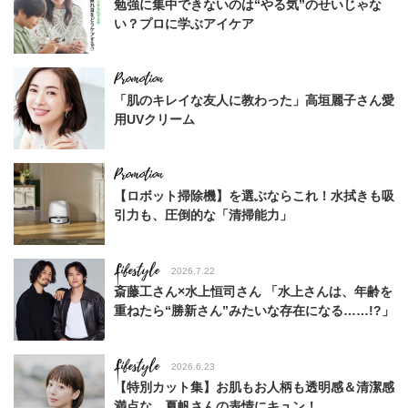
勉強に集中できないのは“やる気”のせいじゃな
い？プロに学ぶアイケア
「肌のキレイな友人に教わった」高垣麗子さん愛
用UVクリーム
【ロボット掃除機】を選ぶならこれ！水拭きも吸
引力も、圧倒的な「清掃能力」
Lifestyle
2026.7.22
斎藤工さん×水上恒司さん 「水上さんは、年齢を
重ねたら“勝新さん”みたいな存在になる……!?」
Lifestyle
2026.6.23
【特別カット集】お肌もお人柄も透明感＆清潔感
満点な、夏帆さんの表情にキュン！