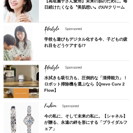
【高垣麗子さん愛用】未来の肌のために。毎
日続けたくなる〝美肌想い〟のUVクリーム
Lifestyle
Sponsored
学校も遊びもデジタル化する今、子どもの疲
れ目をどうケアする!?
Lifestyle
Sponsored
水拭きも吸引力も、圧倒的な「清掃能力」！
ロボット掃除機を選ぶなら【Qrevo Curv 2
Flow】
Fashion
Sponsored
今の私に、そして未来の私に。【シャネル】
が贈る、永遠の絆を形にする「ブライダルフ
ェア」