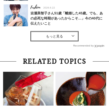
Fashion
2026.6.22
吉瀬美智子さん51歳「離婚した45歳。でも、あ
の必死な時期があったからこそ…」今の40代に
伝えたいこと
Fashion
2026.8.6
【40代コンサバ派】白Tシャツは「パール×ゴー
ルドアクセ」を合わせるのが正解！〈大野真理子
Recommended by
さん×佐藤佳菜子さん〉
Lifestyle
2026.7.29
RELATED TOPICS
「お若いですね」は褒め言葉？“若い＝美しい”と
錯覚させる社会の危うさ【上野千鶴子のジェンダ
ーレス連載22】
Lifestyle
2026.8.6
26年夏の【開運アクション】は”ひと拭き”習
慣！「金運アップ→トイレ、じゃあ底上げ運
は？」