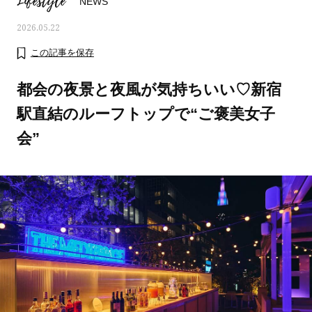
Lifestyle
NEWS
2026.05.22
この記事を保存
都会の夜景と夜風が気持ちいい♡新宿
駅直結のルーフトップで“ご褒美女子
会”
ママとパパに贈る「ジェンダーレ
人気の40代髪型・ヘア
ス学」
タログ