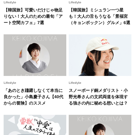
Lifestyle
2026.5.22
Lifestyle
Lifestyle
梅宮アンナさん 電撃婚から1年、家族の価値観
【韓国旅】可愛いだけじゃ物足
【韓国旅】ミシュラン一つ星
を育み中「理想の暮らしよりも今の心地よさを選
りない！大人のための最旬「ア
も！大人の舌もうなる「景福宮
んだ」
ート空間カフェ」7選
（キョンボックン）グルメ」6選
Fashion
2026.6.12
中村ゆりさん「40代になり、やっと“仕事以外の
幸福感”に目が向いた」ライフスタイルも、服も
Fashion
2026.7.16
白黒でもこんなに華やぐ！40代、夏の「甘めト
ップス×パンツ」コーデ〈3選〉
Lifestyle
Lifestyle
「あのとき躊躇しなくて本当に
スノーボード銅メダリスト・小
Fashion
良かった」小島慶子さん【40代
野光希さんの文武両道を体現す
2026.5.29
40代の夏通勤はこれ１着！「きちんと感」も
からの冒険】のススメ
る強さの内に秘める想いとは？
「オシャレ」も整うトレンドトップス〈4選〉
Fashion
2026.5.29
今、40代の「メガネ＆サングラス」のトレンド