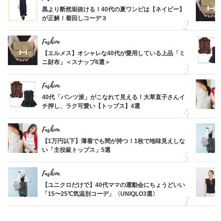
黒より断然垢抜ける！40代の夏ワンピは【ネイビー】
が正解！着回しコーデ３
Fashion
【エルメス】オシャレな40代が愛用している上品「ミ
ニ財布」＜スナップ6選＞
Fashion
40代「パンツ派」がこなれて見える！大草直子さんイ
チ押し、ラク可愛い【トップス】4選
Fashion
【1万円以下】薄着でも間が持つ！1枚で地味見えしな
い「主役級トップス」5選
Fashion
【ユニクロだけで】40代ママの運動会にちょうどいい
「15〜25℃気温別コーデ」〈UNIQLO3選〉