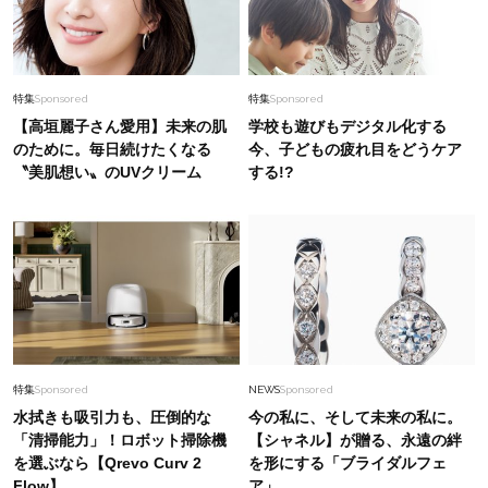
特集
Sponsored
特集
Sponsored
【高垣麗子さん愛用】未来の肌
学校も遊びもデジタル化する
のために。毎日続けたくなる
今、子どもの疲れ目をどうケア
〝美肌想い〟のUVクリーム
する!?
特集
Sponsored
NEWS
Sponsored
水拭きも吸引力も、圧倒的な
今の私に、そして未来の私に。
「清掃能力」！ロボット掃除機
【シャネル】が贈る、永遠の絆
を選ぶなら【Qrevo Curv 2
を形にする「ブライダルフェ
Flow】
ア」