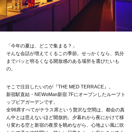
「今年の夏は、どこで集まる？」
そんな会話が増えてくるこの季節。せっかくなら、気分
までパッと明るくなる開放感のある場所を選びたいも
の。
そこで注目したいのが『
THE MED TERRACE』
。
新宿駅直結・
NEWoMan
新宿
7F
にオープンしたルーフト
ップビアガーデンです。
全
98
席すべてがテラス席という贅沢な空間は、都会の真
ん中とは思えないほど開放的。夕暮れから夜にかけて移
り変わる空と新宿の夜景を眺めながら、心地よい風に吹