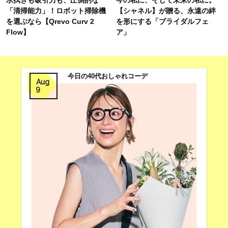
水拭きも吸引力も、圧倒的な
今の私に、そして未来の私に。
「清掃能力」！ロボット掃除機
【シャネル】が贈る、永遠の絆
を選ぶなら【Qrevo Curv 2
を形にする「ブライダルフェ
Flow】
ア」
今日の40代おしゃれコーデ
Aug
9