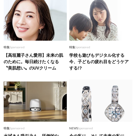
プ9選＞
Fashion
2026.1.9
冬コーデがあか抜ける！「フープピアス」40代
の選び方・合わせ方
Fashion
2026.7.4
特集
Sponsored
特集
Sponsored
人気スタイリストが7月に買いたい【主役級トッ
【高垣麗子さん愛用】未来の肌
学校も遊びもデジタル化する
プス】は？最旬トレンドがわかる〈５選〉
のために。毎日続けたくなる
今、子どもの疲れ目をどうケア
〝美肌想い〟のUVクリーム
する!?
Beauty
2026.3.12
目元の「深いたるみ＆くぼみ」に手応え！プロが
選ぶ、話題の名品〈５選〉
Fashion
2026.8.7
「Tシャツ苦手」を克服！【大野真理子さん×佐
藤佳菜子さん】”40代コンサバ派”の盛れセット
特集
Sponsored
NEWS
Sponsored