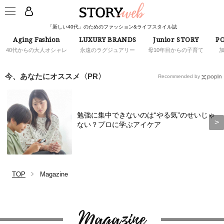
「新しい40代」のためのファッション&ライフスタイル誌
Aging Fashion
LUXURY BRANDS
Junior STORY
PO
40代からの大人オシャレ
永遠のラグジュアリー
母10年目からの子育て
今、あなたにオススメ〈PR〉
Recommended by
勉強に集中できないのは“やる気”のせいじゃ
ない？プロに学ぶアイケア
TOP
Magazine
Magazine