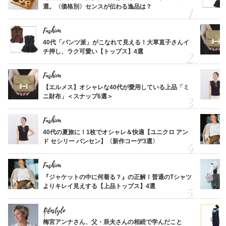
選。〈価格別〉センスが伝わる逸品は？
Fashion
40代「パンツ派」がこなれて見える！大草直子さんイ
チ押し、ラク可愛い【トップス】4選
Fashion
【エルメス】オシャレな40代が愛用している上品「ミ
ニ財布」＜スナップ6選＞
Fashion
40代の夏旅に！1枚でオシャレ＆快適【ユニクロ アン
ド セシリー バンセン】〈新作コーデ3選〉
Fashion
『ジャケットの中に何着る？』の正解！普通のTシャツ
よりキレイ見えする【上品トップス】4選
Lifestyle
梅宮アンナさん、父・辰夫さんの相続で学んだこと