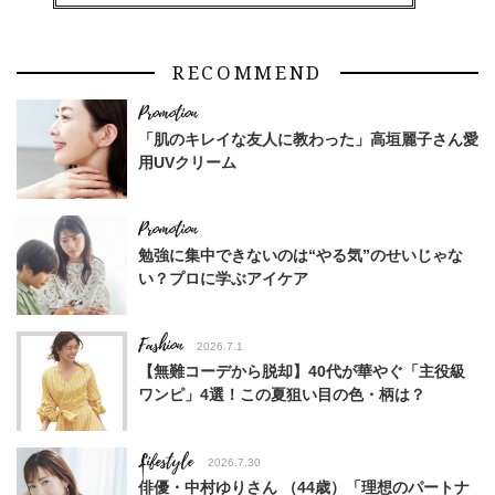
RECOMMEND
「肌のキレイな友人に教わった」高垣麗子さん愛
用UVクリーム
勉強に集中できないのは“やる気”のせいじゃな
い？プロに学ぶアイケア
Fashion
2026.7.1
【無難コーデから脱却】40代が華やぐ「主役級
ワンピ」4選！この夏狙い目の色・柄は？
Lifestyle
2026.7.30
俳優・中村ゆりさん （44歳）「理想のパートナ