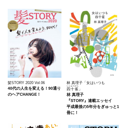
林 真理子「女はいつも
髪STORY 2020 Vol.06
しじゅうから
40代の人生を変える！90通り
四十雀
」
のヘアCHANGE！
林 真理子
『STORY』連載エッセイ
平成最後の5年分をぎゅっと1
冊に！