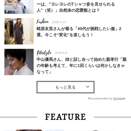
ーは、”ヨレヨレのTシャツ姿を見せられる
人”（笑）」自然体の恋愛観とは？
Fashion
2026.4.13
蛯原友里さんが着る「40代が挑戦したい服」2
選。今こそ“変化”を楽しもう！
Lifestyle
2026.8.6
中山優馬さん、姉と話し合って始めた親孝行「親
の年齢も考えて、年に1回くらいは何かしなきゃ
なって」
Fashion
2026.4.16
カジュアルすぎないが正解！40代が日常も通勤
も使える【きちんと見えトップス】8選
Recommended by
Fashion
2025.12.14
FEATURE
みんなどんな【スマホケース】使ってる？オシャ
レ好きSTORYライター抜き打ち調査！＜スナッ