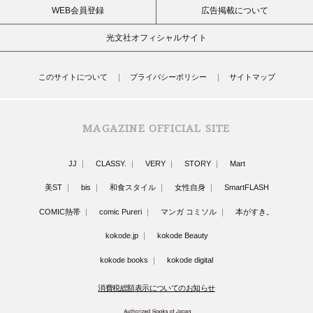
WEB会員登録
広告掲載について
光文社オフィシャルサイト
このサイトについて
プライバシーポリシー
サイトマップ
MAGAZINE OFFICIAL SITE
JJ
CLASSY.
VERY
STORY
Mart
美ST
bis
和食スタイル
女性自身
SmartFLASH
COMIC熱帯
comic Pureri
マンガ コミソル
本がすき。
kokode.jp
kokode Beauty
kokode books
kokode digital
消費税総額表示についてのお知らせ