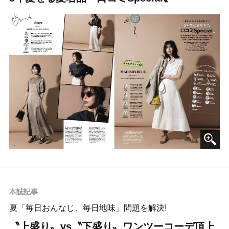
本誌記事
夏「毎日おんなじ、毎日地味」問題を解決!
〝上盛り〟vs〝下盛り〟ワンツーコーデ頂上