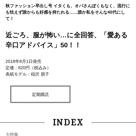
秋ファッション早出し号 イタくも、オバさんぽくもなく、流行に
も怯えず誰からも好感を持たれる……誰か私をそんな40代にし
て！
近ごろ、服が怖い…に全回答、「愛ある
辛口アドバイス」50！！
2018年8月1日発売
定価：820円（税込み）
表紙モデル：稲沢 朋子
定期購読
INDEX
大特集