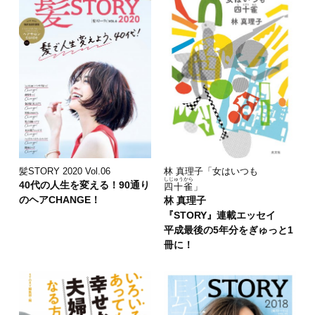
林 真理子「女はいつも
髪STORY 2020 Vol.06
しじゅうから
40代の人生を変える！90通り
四十雀
」
のヘアCHANGE！
林 真理子
『STORY』連載エッセイ
平成最後の5年分をぎゅっと1
冊に！