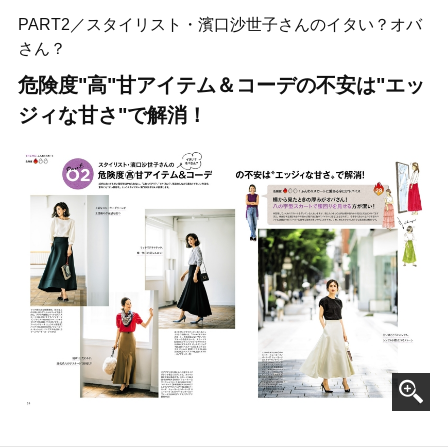
PART2／スタイリスト・濱口沙世子さんのイタい？オバ
さん？
危険度"高"甘アイテム＆コーデの不安は"エッ
ジィな甘さ"で解消！