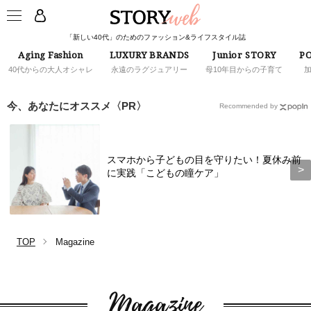
「新しい40代」のためのファッション&ライフスタイル誌
Aging Fashion
LUXURY BRANDS
Junior STORY
PO
40代からの大人オシャレ
永遠のラグジュアリー
母10年目からの子育て
今、あなたにオススメ〈PR〉
Recommended by
スマホから子どもの目を守りたい！夏休み前
に実践「こどもの瞳ケア」
TOP
Magazine
Magazine