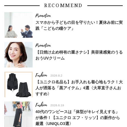
RECOMMEND
スマホから子どもの目を守りたい！夏休み前に実
践「こどもの瞳ケア」
【日焼け止め特有の重さナシ】美容液感覚のうる
おうUVクリーム
Fashion
2026.8.2
【ユニクロ名品も】お手入れも着心地もラク！大
人が洒落る「黒アイテム」4選〈大草直子さんお
すすめ〉
Fashion
2026.6.19
40代のワンピースは「体型がキレイ見えする」
が条件！【ユニクロ エフ・リッソ】の新作から
厳選〈UNIQLO3選〉