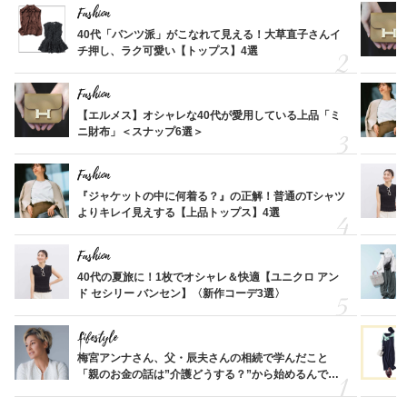
Fashion
40代「パンツ派」がこなれて見える！大草直子さんイ
チ押し、ラク可愛い【トップス】4選
Fashion
【エルメス】オシャレな40代が愛用している上品「ミ
ニ財布」＜スナップ6選＞
Fashion
『ジャケットの中に何着る？』の正解！普通のTシャツ
よりキレイ見えする【上品トップス】4選
Fashion
40代の夏旅に！1枚でオシャレ＆快適【ユニクロ アン
ド セシリー バンセン】〈新作コーデ3選〉
Lifestyle
梅宮アンナさん、父・辰夫さんの相続で学んだこと
「親のお金の話は”介護どうする？”から始めるんで
す」父・辰夫さんの相続で学んだこと