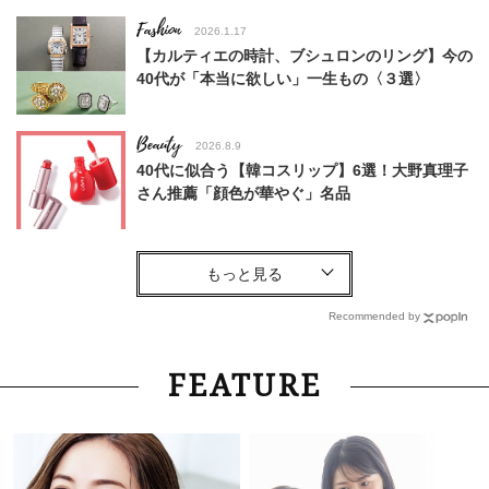
Fashion
2026.1.17
【カルティエの時計、ブシュロンのリング】今の
40代が「本当に欲しい」一生もの〈３選〉
Beauty
2026.8.9
40代に似合う【韓コスリップ】6選！大野真理子
さん推薦「顔色が華やぐ」名品
Fashion
2026.6.3
【ユニクロだけで】BBQ、キャンプ、スポーツ
観戦。40代のアウトドアコーデ〈UNIQLO3選〉
Recommended by
Beauty
2026.7.28
FEATURE
「夕方から目力が落ちる…」40代へ！石井美穂
さんが推薦【名品アイクリーム】3選