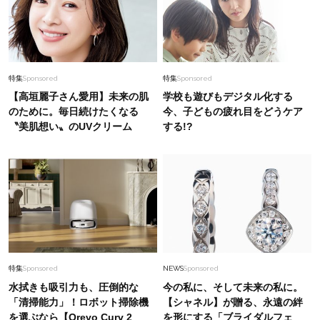
Lifestyle
2026.6.29
女優・須藤理彩さん「夫を亡くし、心身不調に。
鬱だと思っていたら…」原因がわかり自責を卒業
Fashion
2026.8.3
特集
Sponsored
特集
Sponsored
秋も見据えた【モノトーン×チェック柄ブラウ
【高垣麗子さん愛用】未来の肌
学校も遊びもデジタル化する
ス】投入で真夏のオシャレをブースト
のために。毎日続けたくなる
今、子どもの疲れ目をどうケア
〝美肌想い〟のUVクリーム
する!?
Fashion
2026.5.20
40代の夏旅に！1枚でオシャレ＆快適【ユニクロ
アンド セシリー バンセン】〈新作コーデ3選〉
Fashion
2026.7.2
【シャネル】名作リングの次はこれ！白Tスタイ
ルを格上げする「ココ クラッシュ」のネックレ
特集
Sponsored
NEWS
Sponsored
ス
水拭きも吸引力も、圧倒的な
今の私に、そして未来の私に。
「清掃能力」！ロボット掃除機
【シャネル】が贈る、永遠の絆
を選ぶなら【Qrevo Curv 2
を形にする「ブライダルフェ