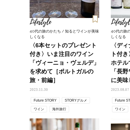
Lifestyle
Lifestyl
40代の旅のかたち / 知るとワインが美味
40代の旅
しくなる
しくなる
〈6本セットのプレゼント
〈ディ
付き〉いま注目のワイン
ト付き
「ヴィーニョ・ヴェルデ」
ホテル
を求めて［ポルトガルの
「長野
旅・前編］
に美味
2023.11.30
2023.08.07
Future STORY
STORYグルメ
Future 
ワイン
海外旅行
ワイン