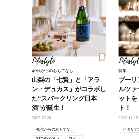
Lifestyle
Lifestyl
40代からのおもてなし
特集
山梨の「七賢」と「アラ
プーリ
ン・デュカス」がコラボし
ルツァ
た“スパークリング日本
ットを
酒”が誕生！
ト！
2022.12.29
2022.11.15
40代からのおもてなし
イタリア
STORYグルメ
ワイン