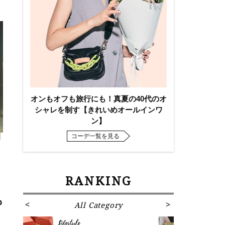
オンもオフも旅行にも！真夏の40代のオ
シャレを制す【きれいめオールインワ
ン】
コーデ一覧を見る
RANKING
も
All Category
Fa
Lifestyle
Fashion