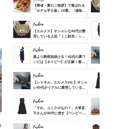
ばれる
【帰省・夏のご挨拶】で喜ばれる
【エルメス
価格
「ホテル手土産」14選。〈価格
用している
？
別〉センスが伝わる逸品は？
ナップ6選
Fashion
Fashion
時間ゼ
【エルメス】オシャレな40代が愛
黒より断然
正解ス
用している上品「ミニ財布」＜ス
ンピは【ネ
ナップ6選＞
しコーデ３
Fashion
Fashion
さんの
黒より断然垢抜ける！40代の夏ワ
【シャネル、
金の話
ンピは【ネイビー】が正解！着回
レ40代が
めるん
しコーデ３
「ミニ財布
で学ん
Fashion
Fashion
る【お
【シャネル、エルメスetc.】オシャ
「それ、ユ
買える
レ40代がリアルに愛用している
子さんが4
れる名
「ミニ財布」＜スナップ18選＞
ス】！秀逸
レイ見え
Fashion
Fashion
さん
「それ、ユニクロなの？」大草直
【エルメス
、自然
子さんが40代に推す【ワンピー
常に使える
ス】！秀逸シルエットで体型がキ
んと探す「
レイ見え
味
Fashion
Fashion