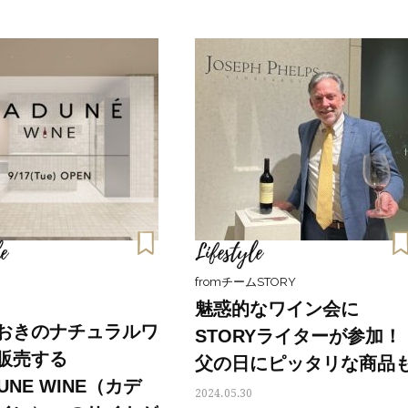
e
Lifestyle
fromチームSTORY
魅惑的なワイン会に
おきのナチュラルワ
STORYライターが参加！
販売する
父の日にピッタリな商品
Beauty
Lifestyle
UNE WINE（カデ
2024.05.30
Beauty
Lifestyle