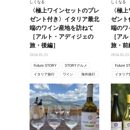
しくなる
しくなる
〈極上ワインセットのプレ
〈極上
ゼント付き〉イタリア最北
ゼント
端のワイン産地を訪ねて
端のワ
［アルト・アディジェの
［アル
旅・後編］
旅・前
2024.01.25
2024.01.25
Future STORY
STORYグルメ
Future 
イタリア旅行
ワイン
海外旅行
イタリア