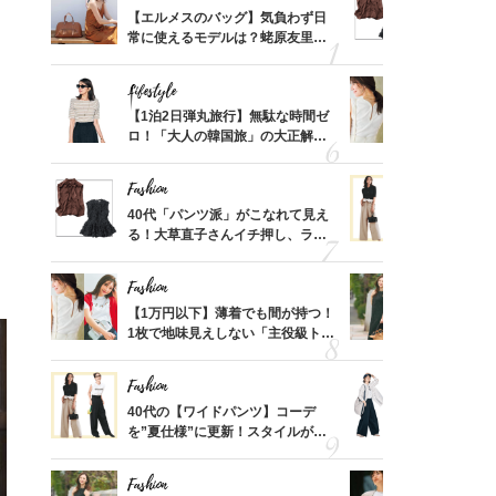
てから
【エルメスのバッグ】気負わず日
40代「パ
く」俳
常に使えるモデルは？蛯原友里さ
る！大草直
思い
んと探す「最旬名品」4選
可愛い【ト
Lifestyle
Fashion
」
摘出手
【1泊2日弾丸旅行】無駄な時間ゼ
【1万円以
取って
ロ！「大人の韓国旅」の大正解ス
1枚で地味
そんな
ケジュールは？
プス」5選
い
Fashion
Fashion
カ月め
40代「パンツ派」がこなれて見え
40代の【
結婚生
る！大草直子さんイチ押し、ラク
を”夏仕様
可愛い【トップス】4選
レイ見えす
Fashion
Fashion
拭き掃
【1万円以下】薄着でも間が持つ！
40代が1
由は？
1枚で地味見えしない「主役級トッ
ンを拾わな
〉
プス」5選
Fashion
Fashion
「53
40代の【ワイドパンツ】コーデ
〈帰省にも
婚のリ
を”夏仕様”に更新！スタイルがキ
代「ワイド
でぶつ
レイ見えする〈コーデ3選〉
【旅コーデ
Fashion
Fashion