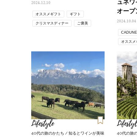
ュネワ
2024.12.10
オープ
オススメギフト
ギフト
2024.10.04
クリスマスディナー
ご褒美
ワイン
自分ご褒美
CADUN
オススメ
プレゼン
Lifestyle
Lifestyl
40代の旅のかたち / 知るとワインが美味
40代の旅