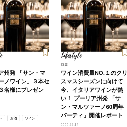
e
Lifestyle
特集
ア州発 「サン・マ
ワイン消費量NO.１のク
ーノワイン」３本セ
スマスシーズンに向けて
３名様にプレゼン
今、イタリアワインが熱
い！ プーリア州発 「サ
ン・マルツァーノ60周年
パーティ」開催レポート
ン
お酒
ワイン
2022.11.15