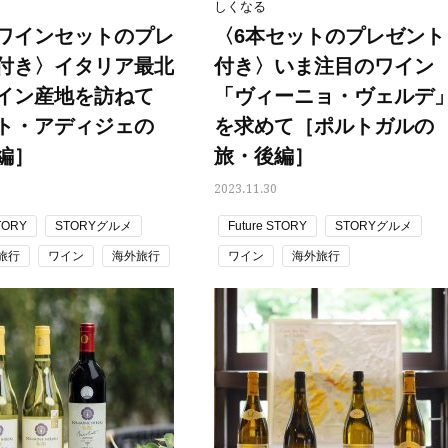
しくなる
酷暑の夏こそ40代が使うべき【美
【特別画像集】「亡くなっ
ワインセットのプレ
〈6本セットのプレゼント
容液・クリーム】「シワ・たるみ
憧れの気持ちはますます強
ケア」はこれ一つでOK！
優・大和田美帆さん”母との
付き〉イタリア最北
付き〉いま注目のワイン
出”
Beauty
Lifestyle
イン産地を訪ねて
「ヴィーニョ・ヴェルデ
石井美穂さんおすすめ！40代の
【梅宮アンナさん】乳がん
ト・アディジェの
を求めて［ポルトガルの
「お疲れ顔を救う」美容パック
術を経て「残った方の胸も
は？翌朝の肌に自信がもてる
しまいたい」とすら思う──
編］
旅・後編］
声もあることを知ってほし
Beauty
Lifestyle
2023.11.30
黄ぐすみをオフ！40代の美白ケ
梅宮アンナさん、再婚から8
ア、最適解は【角質洗顔】。石井
の心境「お互い20年ぶりの
STORY
STORYグルメ
Future STORY
STORYグルメ
美穂さんおすすめ名品
活、正直簡単じゃない」
旅行
ワイン
海外旅行
ワイン
海外旅行
Beauty
Lifestyle
今いちばん垢抜ける「ショートボ
まずはここだけ！「寝室の
ブ」SNAP。人気アラフォー読者達
除」が【総合運】に効く理
がお手本！
〈26年夏の開運アクション
Beauty
Lifestyle
まるで美容液！【ディオール プレ
梅宮アンナさんご夫婦が語る 
ステージ】新クレンザーでうるお
歳と60歳、大人同士の電撃
い艶めくなめらかな素肌へ
アル」周囲が驚くほど本音
かることも
Beauty
Lifestyle