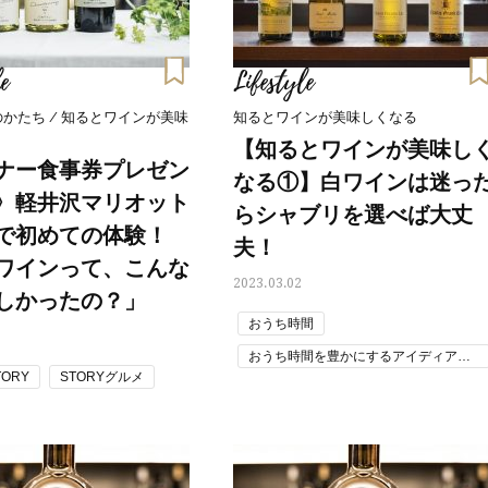
40代は洗顔選びから！石井美穂さ
女優・須藤理彩さん「夫を
んの「夏枯れ肌対策」全部見せ
し、心身不調に。鬱だと思
【ハリケア・美白etc.】
たら…」原因がわかり自責
e
Lifestyle
のかたち / 知るとワインが美味
知るとワインが美味しくなる
【知るとワインが美味し
ナー食事券プレゼン
なる①】白ワインは迷っ
〉軽井沢マリオット
らシャブリを選べば大丈
で初めての体験！
夫！
ワインって、こんな
2023.03.02
しかったの？」
おうち時間
おうち時間を豊かにするアイディアレ
シピ
STORY
STORYグルメ
ワイン