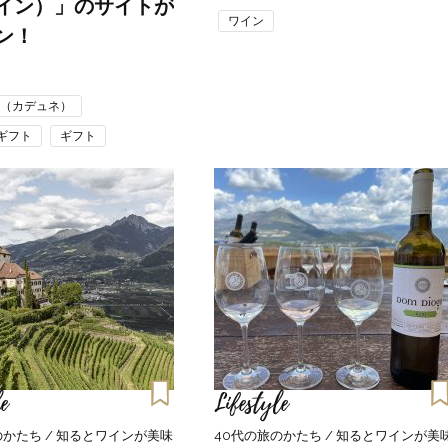
イン）」のサイトが
26年夏、石井美穂さん厳選の【美
【帰省・夏のご挨拶】で喜
ワイン
ン！
白アイテム】10選！40代以上は朝
「ホテル手土産」14選。〈
晩の「即効集中ケア」に頼る！
別〉センスが伝わる逸品は
Beauty
Lifestyle
E（カデュネ）
「それどこの？」と褒められる！
【1泊2日弾丸旅行】無駄な
可愛すぎる【YSL】の新作「万能ク
ロ！「大人の韓国旅」の大
ギフト
ギフト
リーム」が夏のお守りに
ケジュールは？
ト
ワイン
手土産
Beauty
Lifestyle
40代、翌朝の肌が見違える！夏の
梅宮アンナさん、父・辰夫
「ざらつき・ごわつき」をケアす
相続で学んだこと「親のお
る名品2選〈パック・ミスト〉
は”介護どうする？”から始
です」父・辰夫さんの相続
Beauty
Lifestyle
だこと
40代の透明感を底上げ【毛穴ケ
〈元社長秘書〉内緒で教え
ア】名品3選！石井美穂さん「60本
盆の帰省手土産5選】東京で
以上愛用中」のものも
「また買ってきて」と喜ば
品
Beauty
Lifestyle
「夕方から目力が落ちる…」40代
【特別カット集】中村ゆり
e
へ！石井美穂さんが推薦【名品ア
Lifestyle
やわらかな透明感をまとう
イクリーム】3選
体の美しさ
のかたち / 知るとワインが美味
40代の旅のかたち / 知るとワインが美
Beauty
Lifestyle