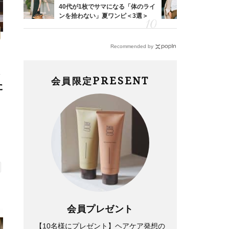
亡く
40代が1枚でサマになる「体のライ
『ジャケッ
ってい
ンを拾わない」夏ワンピ＜3選＞
正解！普通
を卒業
えする【上
Recommended by
く
PRESENT
会員限定
た
会員プレゼント
【10名様にプレゼント】ヘアケア発想の