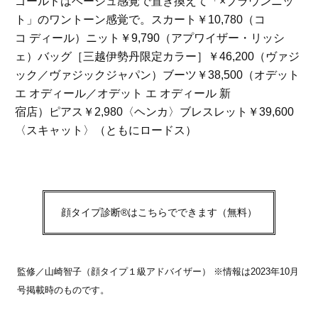
ゴールドはベージュ感覚で置き換えて「×ブラウンニッ
ト」のワントーン感覚で。スカート￥10,780（コ
コ ディール）ニット￥9,790（アプワイザー・リッシ
ェ）バッグ［三越伊勢丹限定カラー］￥46,200（ヴァジ
ック／ヴァジックジャパン）ブーツ￥38,500（オデット
エ オディール／オデット エ オディール 新
宿店）ピアス￥2,980〈ヘンカ〉ブレスレット￥39,600
〈スキャット〉（ともにロードス）
顔タイプ診断®はこちらでできます（無料）
監修／山崎智子（顔タイプ１級アドバイザー） ※情報は2023年10月
号掲載時のものです。