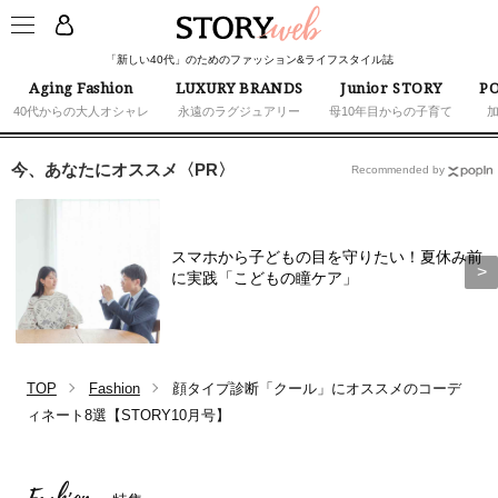
「新しい40代」のためのファッション&ライフスタイル誌
Aging Fashion
LUXURY BRANDS
Junior STORY
PO
40代からの大人オシャレ
永遠のラグジュアリー
母10年目からの子育て
今、あなたにオススメ〈PR〉
Recommended by
スマホから子どもの目を守りたい！夏休み前
に実践「こどもの瞳ケア」
TOP
Fashion
顔タイプ診断「クール」にオススメのコーデ
ィネート8選【STORY10月号】