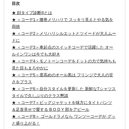
目次
★ 顔タイプ診断®とは
★ ＜コーデ1＞腰巻メリハリで スッキリ見えとやる気を
両徳
★ ＜コーデ2＞メリハリシルエットとツイードが大人ムー
ドに
★ ＜コーデ3＞車起点のスイッチコーデで活躍した オー
ルインワンは今でも大好き
★ ＜コーデ4＞モノトーンコーデをドットの力で気持ちも
見た目もまろやかに
★ ＜コーデ5＞度高めのオール黒は フリンジで大人の甘
さをプラス
★ ＜コーデ6＞自分スタイルを更新した 新鮮なTシャツス
タイルで久しぶりのクラス懇談
★ ＜コーデ7＞ビッグジャケットを味方にタイトパンツ
＆足首見せで愛する B O D Y 部をアピール
★ ＜コーデ8＞ ゴールドラメなら ワンツーコーデが グッ
と盛り上がる！