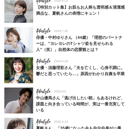
Lifestyle
2026.6.23
【特別カット集】お肌もお人柄も透明感＆清潔感
満点な、夏帆さんの表情にキュン！
Lifestyle
2026.7.30
俳優・中村ゆりさん （44歳）「理想のパートナ
ーは、”ヨレヨレのTシャツ姿を見せられる
人”（笑）」自然体の恋愛観とは？
Lifestyle
2026.6.29
女優・須藤理彩さん「夫を亡くし、心身不調に。
鬱だと思っていたら…」原因がわかり自責を卒業
Lifestyle
2026.8.6
中山優馬さん「逃げ出したい朝」もあるけれど、
課題と向き合っている時間が、実は一番充実して
いる
Lifestyle
2026.6.23
夏帆さん、「35歳になった今も自分自身が一番