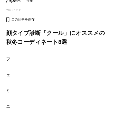
Fashion
特集
2023.12.11
この記事を保存
顔タイプ診断「クール」にオススメの
秋冬コーディネート8選
フ
ェ
ママとパパに贈る「ジェンダーレ
人気の40代髪型・ヘア
ミ
ス学」
タログ
ニ