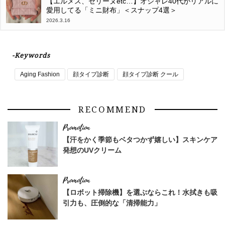
【エルメス、セリーヌetc…】オシャレ40代がリアルに
愛用してる「ミニ財布」＜スナップ4選＞
2026.3.16
-Keywords
Aging Fashion
顔タイプ診断
顔タイプ診断 クール
RECOMMEND
【汗をかく季節もベタつかず嬉しい】スキンケア
発想のUVクリーム
【ロボット掃除機】を選ぶならこれ！水拭きも吸
引力も、圧倒的な「清掃能力」