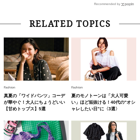
ルドアクセ」を合わせるのが正解！〈大野真理子
Recommended by
さん×佐藤佳菜子さん〉
Lifestyle
2026.7.29
RELATED TOPICS
「お若いですね」は褒め言葉？“若い＝美しい”と
錯覚させる社会の危うさ【上野千鶴子のジェンダ
ーレス連載22】
Lifestyle
2026.7.29
「人間、役に立たなきゃ生きてちゃいかんか？」
上野千鶴子先生が問い直す“理想の老後”の呪縛
【ジェンダー連載23】
Lifestyle
2026.8.6
Fashion
Fashion
26年夏の【開運アクション】は”ひと拭き”習
真夏の「ワイドパンツ」コーデ
夏のモノトーンは「大人可愛
慣！「金運アップ→トイレ、じゃあ底上げ運
が華やぐ！大人にちょうどいい
い」ほど垢抜ける！40代の“オシ
は？」
【甘めトップス】5選
ャレしたい日”に〈3選〉
Lifestyle
2026.5.22
梅宮アンナさん 電撃婚から1年、家族の価値観
を育み中「理想の暮らしよりも今の心地よさを選
んだ」