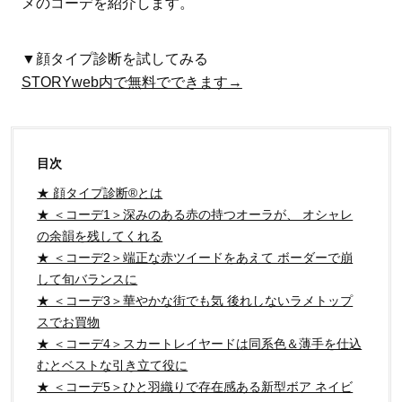
メのコーデを紹介します。
▼顔タイプ診断を試してみる
STORYweb内で無料でできます→
目次
★ 顔タイプ診断®とは
★ ＜コーデ1＞深みのある赤の持つオーラが、 オシャレ
の余韻を残してくれる
★ ＜コーデ2＞端正な赤ツイードをあえて ボーダーで崩
して旬バランスに
★ ＜コーデ3＞華やかな街でも気 後れしないラメトップ
スでお買物
★ ＜コーデ4＞スカートレイヤードは同系色＆薄手を仕込
むとベストな引き立て役に
★ ＜コーデ5＞ひと羽織りで存在感ある新型ボア ネイビ