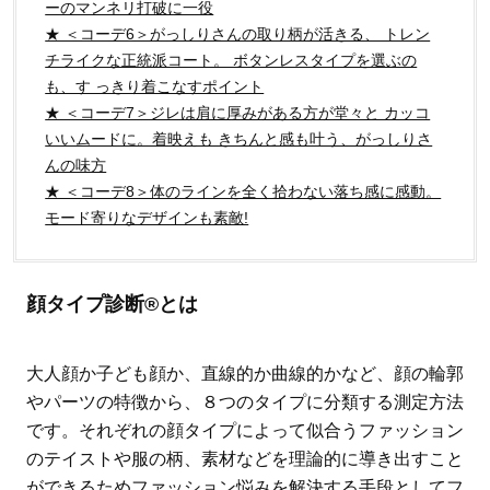
ーのマンネリ打破に一役
★ ＜コーデ6＞がっしりさんの取り柄が活きる、 トレン
チライクな正統派コート。 ボタンレスタイプを選ぶの
も、す っきり着こなすポイント
★ ＜コーデ7＞ジレは肩に厚みがある方が堂々と カッコ
いいムードに。着映えも きちんと感も叶う、がっしりさ
んの味方
★ ＜コーデ8＞体のラインを全く拾わない落ち感に感動。
モード寄りなデザインも素敵!
顔タイプ診断®とは
大人顔か子ども顔か、直線的か曲線的かなど、顔の輪郭
やパーツの特徴から、８つのタイプに分類する測定方法
です。それぞれの顔タイプによって似合うファッション
のテイストや服の柄、素材などを理論的に導き出すこと
ができるためファッション悩みを解決する手段としてフ