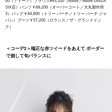
00（アドーア）ブラウス¥45,100（ebure／ebure GINZA
SIX店）パンツ￥68,200（オーバーコート／大丸製作所
3）バッグ￥64,900（トリー バーチ／トリー バーチ ジャ
パン）ブーツ￥57,200（ロランス／ザ・グランドイン
ク）
＜コーデ2＞端正な赤ツイードをあえて ボーダー
で崩して旬バランスに