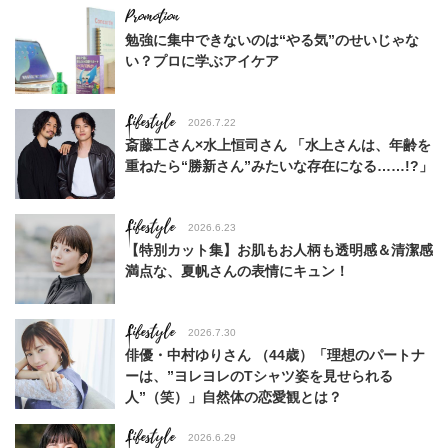
勉強に集中できないのは“やる気”のせいじゃな
い？プロに学ぶアイケア
Lifestyle
2026.7.22
斎藤工さん×水上恒司さん 「水上さんは、年齢を
重ねたら“勝新さん”みたいな存在になる……!?」
Lifestyle
2026.6.23
【特別カット集】お肌もお人柄も透明感＆清潔感
満点な、夏帆さんの表情にキュン！
Lifestyle
2026.7.30
俳優・中村ゆりさん （44歳）「理想のパートナ
ーは、”ヨレヨレのTシャツ姿を見せられる
人”（笑）」自然体の恋愛観とは？
Lifestyle
2026.6.29