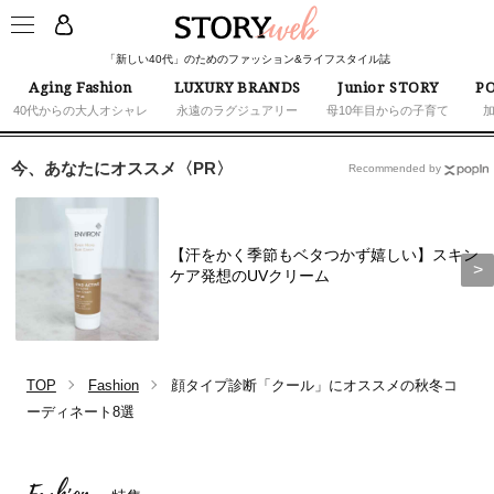
「新しい40代」のためのファッション&ライフスタイル誌
Aging Fashion
LUXURY BRANDS
Junior STORY
PO
40代からの大人オシャレ
永遠のラグジュアリー
母10年目からの子育て
今、あなたにオススメ〈PR〉
Recommended by
【汗をかく季節もベタつかず嬉しい】スキン
ケア発想のUVクリーム
TOP
Fashion
顔タイプ診断「クール」にオススメの秋冬コ
ーディネート8選