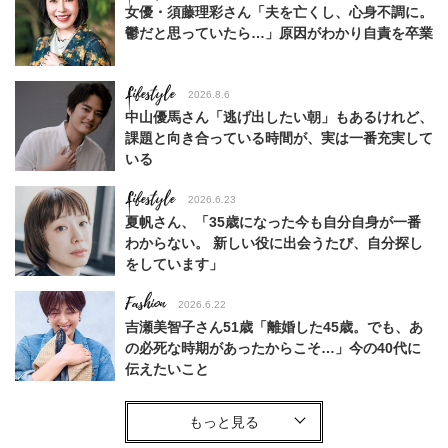
女優・須藤理彩さん「夫を亡くし、心身不調に。
鬱だと思っていたら…」原因がわかり自責を卒業
Lifestyle
2026.8.6
中山優馬さん「逃げ出したい朝」もあるけれど、
課題と向き合っている時間が、実は一番充実して
いる
Lifestyle
2026.6.23
夏帆さん、「35歳になった今も自分自身が一番
わからない。 新しい役に出会うたび、自分探し
をしています」
Fashion
2026.6.22
吉瀬美智子さん51歳「離婚した45歳。でも、あ
の必死な時期があったからこそ…」今の40代に
伝えたいこと
Fashion
2026.8.6
【40代コンサバ派】白Tシャツは「パール×ゴー