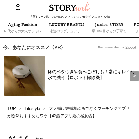
「新しい40代」のためのファッション&ライフスタイル誌
Aging Fashion
LUXURY BRANDS
Junior STORY
PO
40代からの大人オシャレ
永遠のラグジュアリー
母10年目からの子育て
今、あなたにオススメ〈PR〉
Recommended by
床のベタつきや食べこぼしも！常にキレイな
水で洗う【ロボット掃除機】
TOP
Lifestyle
大人婚は結婚相談所でなくマッチングアプリ
が断然おすすめなワケ【42歳アプリ婚の極意③】