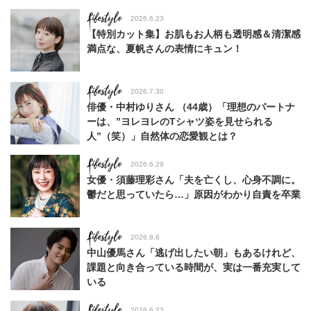
Lifestyle
2026.6.23
【特別カット集】お肌もお人柄も透明感＆清潔感
満点な、夏帆さんの表情にキュン！
Lifestyle
2026.7.30
俳優・中村ゆりさん （44歳）「理想のパートナ
ーは、”ヨレヨレのTシャツ姿を見せられる
人”（笑）」自然体の恋愛観とは？
Lifestyle
2026.6.29
女優・須藤理彩さん「夫を亡くし、心身不調に。
鬱だと思っていたら…」原因がわかり自責を卒業
Lifestyle
2026.8.6
中山優馬さん「逃げ出したい朝」もあるけれど、
課題と向き合っている時間が、実は一番充実して
いる
Lifestyle
2026.6.23