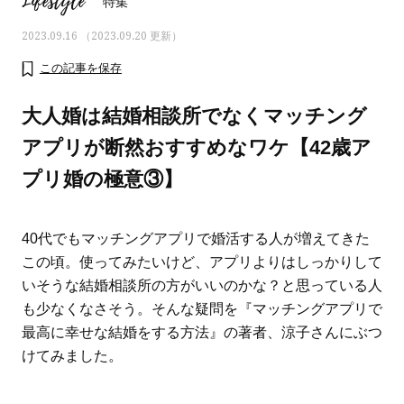
Lifestyle
特集
2023.09.16 （2023.09.20 更新）
この記事を保存
大人婚は結婚相談所でなくマッチング
アプリが断然おすすめなワケ【42歳ア
プリ婚の極意③】
40代でもマッチングアプリで婚活する人が増えてきた
この頃。
使ってみたいけど、アプリよりはしっかりして
いそうな結婚相談所の方がいいのかな？と思っている人
おすす
ママとパパに贈る「ジェンダーレ
人気の40代髪型・ヘア
も少なくなさそう。
そんな疑問を『マッチングアプリで
ス学」
タログ
最高に幸せな結婚をする方法』の著者、涼子さんにぶつ
けてみました。