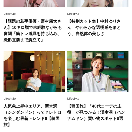
Lifestyle
Lifestyle
【話題の若手俳優・野村康太さ
【特別カット集】中村ゆりさ
ん】10キロ増で未経験ながらも
ん やわらかな透明感をまと
奮闘「筋トレ道具を持ち込み、
う、自然体の美しさ
撮影直前まで腕立て」
Lifestyle
Lifestyle
人気急上昇中エリア、新堂洞
【韓国旅】「40代コーデの主
（シンダンドン）って？レトロ
役」が見つかる！漢南洞（ハン
を楽しむ最新トレンド6【韓国
ナムドン）買い物スポット6選
旅】