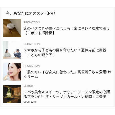
今、あなたにオススメ〈PR〉
床のベタつきや食べこぼしも！常にキレイな水で洗う
【ロボット掃除機】
スマホから子どもの目を守りたい！夏休み前に実践
「こどもの瞳ケア」
「肌のキレイな友人に教わった」高垣麗子さん愛用UV
クリーム
Lifestyle
スパや美食＆スイーツ、ホリデーシーズン限定の心躍
るプランが「ザ・リッツ・カールトン福岡」に登場！
2025.12.5