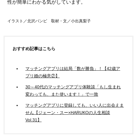
性が簡単にわかる気がしています。
イラスト／北沢バンビ 取材・文／小出真梨子
おすすめ記事はこちら
マッチングアプリは結局「数が勝負」！【42歳ア
プリ婚の極意②】
30～40代のマッチングアプリ体験談「もし生まれ
変わっても、また使います！」で一致
マッチングアプリに登録しても、いい人に出会えま
せん【ジェーン・スー×HARUKOの人生相談
Vol.31】