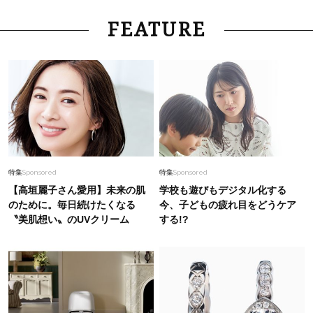
FEATURE
特集
Sponsored
特集
Sponsored
【高垣麗子さん愛用】未来の肌
学校も遊びもデジタル化する
のために。毎日続けたくなる
今、子どもの疲れ目をどうケア
〝美肌想い〟のUVクリーム
する!?