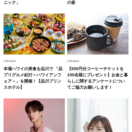
ニック」
の姿
Fashion
2026.8.5
オシャレ40代の【ワンピ＆オールインワン】最
旬着こなし3選。地味見え回避のコツは「バッグ
選び」！
Fashion
2026.7.31
【40代のTシャツコーデ】超ビッグサイズ×きれ
いめハーフパンツでモードに昇華
Lifestyle
Lifestyle
本場ハワイの美食を品川で 「品
【500円分コーヒーチケットを
Fashion
プリグルメ紀行～ハワイアンフ
100名様にプレゼント】お金と暮
2026.6.25
ェア～」を開催！【品川プリン
らしに関するアンケートについ
毎日忙しい40代が頼れる！無難に見えない【ひ
スホテル】
てご協力お願いします！
とくせ黒ワンピ】〈5選〉
Fashion
2026.7.9
スタイリストが本気で推す！40代がほどよく華
やぐ【甘め黒アイテム】3選