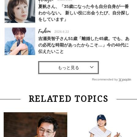
夏帆さん、「35歳になった今も自分自身が一番
わからない。 新しい役に出会うたび、自分探し
をしています」
Fashion
2026.6.22
吉瀬美智子さん51歳「離婚した45歳。でも、あ
の必死な時期があったからこそ…」今の40代に
伝えたいこと
Fashion
2026.8.6
【40代コンサバ派】白Tシャツは「パール×ゴー
ルドアクセ」を合わせるのが正解！〈大野真理子
Recommended by
さん×佐藤佳菜子さん〉
Lifestyle
2026.7.29
RELATED TOPICS
「お若いですね」は褒め言葉？“若い＝美しい”と
錯覚させる社会の危うさ【上野千鶴子のジェンダ
ーレス連載22】
Lifestyle
2026.7.29
「人間、役に立たなきゃ生きてちゃいかんか？」