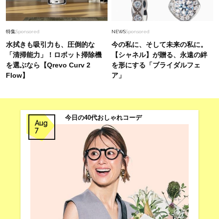
特集
Sponsored
NEWS
Sponsored
水拭きも吸引力も、圧倒的な
今の私に、そして未来の私に。
「清掃能力」！ロボット掃除機
【シャネル】が贈る、永遠の絆
を選ぶなら【Qrevo Curv 2
を形にする「ブライダルフェ
Flow】
ア」
今日の40代おしゃれコーデ
Aug
7