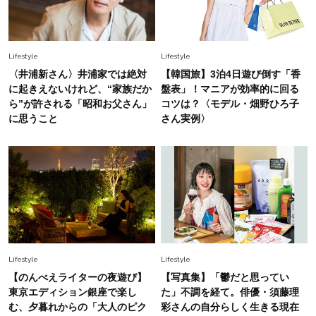
上野千鶴子先生が問い直す“理想の老後”の呪縛
【ジェンダー連載23】
Lifestyle
2026.8.6
Lifestyle
Lifestyle
26年夏の【開運アクション】は”ひと拭き”習
〈井浦新さん〉井浦家では絶対
【韓国旅】3泊4日遊び倒す「香
慣！「金運アップ→トイレ、じゃあ底上げ運
に起きえないけれど、“家族だか
盤表」！マニアが効率的に回る
は？」
ら”が許される「昭和お父さん」
コツは？〈モデル・畑野ひろ子
に思うこと
さん実例〉
Fashion
2026.6.12
中村ゆりさん「40代になり、やっと“仕事以外の
幸福感”に目が向いた」ライフスタイルも、服も
Fashion
2026.7.16
白黒でもこんなに華やぐ！40代、夏の「甘めト
ップス×パンツ」コーデ〈3選〉
Lifestyle
Lifestyle
Fashion
【のんべえライターの夜遊び】
【写真集】「鬱だと思ってい
2026.5.29
40代の夏通勤はこれ１着！「きちんと感」も
東京エディション銀座で楽し
た」不調を経て。俳優・須藤理
「オシャレ」も整うトレンドトップス〈4選〉
む、夕暮れからの「大人のピク
彩さんの自分らしく生きる現在