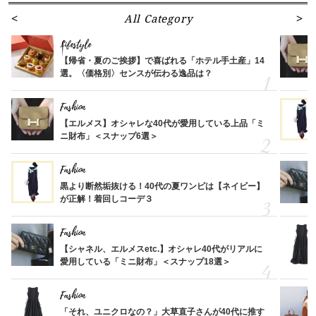
All Category
Lifestyle
【帰省・夏のご挨拶】で喜ばれる「ホテル手土産」14
選。〈価格別〉センスが伝わる逸品は？
Fashion
【エルメス】オシャレな40代が愛用している上品「ミ
ニ財布」＜スナップ6選＞
Fashion
黒より断然垢抜ける！40代の夏ワンピは【ネイビー】
が正解！着回しコーデ３
Fashion
【シャネル、エルメスetc.】オシャレ40代がリアルに
愛用している「ミニ財布」＜スナップ18選＞
Fashion
「それ、ユニクロなの？」大草直子さんが40代に推す