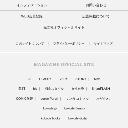
インフォメーション
お問い合わせ
WEB会員登録
広告掲載について
光文社オフィシャルサイト
このサイトについて
プライバシーポリシー
サイトマップ
MAGAZINE OFFICIAL SITE
JJ
CLASSY.
VERY
STORY
Mart
美ST
bis
和食スタイル
女性自身
SmartFLASH
COMIC熱帯
comic Pureri
マンガ コミソル
本がすき。
kokode.jp
kokode Beauty
kokode books
kokode digital