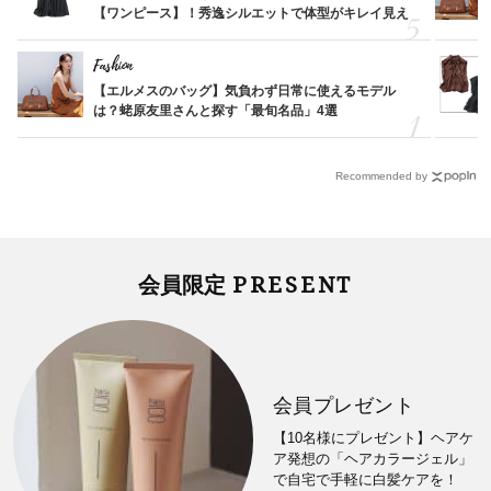
【ワンピース】！秀逸シルエットで体型がキレイ見え
Fashion
【エルメスのバッグ】気負わず日常に使えるモデル
は？蛯原友里さんと探す「最旬名品」4選
Recommended by
PRESENT
会員限定
会員プレゼント
【10名様にプレゼント】ヘアケ
ア発想の「ヘアカラージェル」
で自宅で手軽に白髪ケアを！