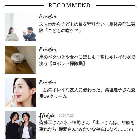
RECOMMEND
スマホから子どもの目を守りたい！夏休み前に実
践「こどもの瞳ケア」
床のベタつきや食べこぼしも！常にキレイな水で
洗う【ロボット掃除機】
「肌のキレイな友人に教わった」高垣麗子さん愛
用UVクリーム
Lifestyle
2026.7.22
斎藤工さん×水上恒司さん 「水上さんは、年齢を
重ねたら“勝新さん”みたいな存在になる……!?」