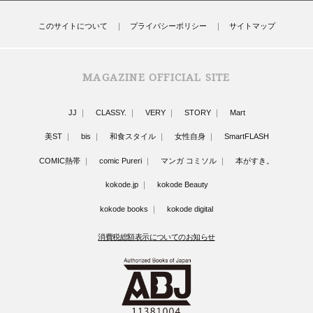
このサイトについて
プライバシーポリシー
サイトマップ
MAGAZINE OFFICIAL SITE
JJ
CLASSY.
VERY
STORY
Mart
美ST
bis
和食スタイル
女性自身
SmartFLASH
COMIC熱帯
comic Pureri
マンガ コミソル
本がすき。
kokode.jp
kokode Beauty
kokode books
kokode digital
消費税総額表示についてのお知らせ