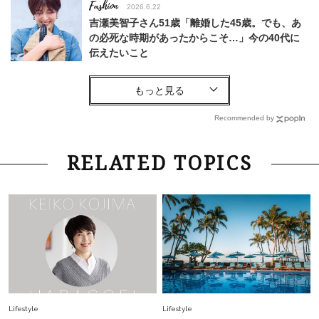
Fashion
2026.6.22
吉瀬美智子さん51歳「離婚した45歳。でも、あ
の必死な時期があったからこそ…」今の40代に
伝えたいこと
Fashion
2026.8.6
【40代コンサバ派】白Tシャツは「パール×ゴー
ルドアクセ」を合わせるのが正解！〈大野真理子
Recommended by
さん×佐藤佳菜子さん〉
Lifestyle
2026.7.29
RELATED TOPICS
「お若いですね」は褒め言葉？“若い＝美しい”と
錯覚させる社会の危うさ【上野千鶴子のジェンダ
ーレス連載22】
Lifestyle
2026.8.6
26年夏の【開運アクション】は”ひと拭き”習
慣！「金運アップ→トイレ、じゃあ底上げ運
は？」
Fashion
2026.6.12
Lifestyle
Lifestyle