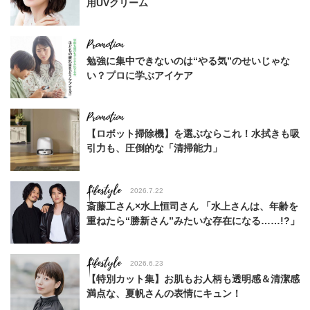
用UVクリーム
勉強に集中できないのは“やる気”のせいじゃな
い？プロに学ぶアイケア
【ロボット掃除機】を選ぶならこれ！水拭きも吸
引力も、圧倒的な「清掃能力」
Lifestyle
2026.7.22
斎藤工さん×水上恒司さん 「水上さんは、年齢を
重ねたら“勝新さん”みたいな存在になる……!?」
Lifestyle
2026.6.23
【特別カット集】お肌もお人柄も透明感＆清潔感
満点な、夏帆さんの表情にキュン！