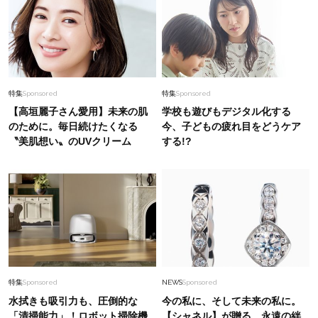
特集
Sponsored
特集
Sponsored
【高垣麗子さん愛用】未来の肌
学校も遊びもデジタル化する
のために。毎日続けたくなる
今、子どもの疲れ目をどうケア
〝美肌想い〟のUVクリーム
する!?
特集
Sponsored
NEWS
Sponsored
水拭きも吸引力も、圧倒的な
今の私に、そして未来の私に。
「清掃能力」！ロボット掃除機
【シャネル】が贈る、永遠の絆