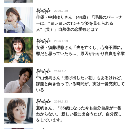
Lifestyle
2026.7.30
俳優・中村ゆりさん （44歳）「理想のパートナ
ーは、”ヨレヨレのTシャツ姿を見せられる
人”（笑）」自然体の恋愛観とは？
Lifestyle
2026.6.29
女優・須藤理彩さん「夫を亡くし、心身不調に。
鬱だと思っていたら…」原因がわかり自責を卒業
Lifestyle
2026.8.6
中山優馬さん「逃げ出したい朝」もあるけれど、
課題と向き合っている時間が、実は一番充実して
いる
Lifestyle
2026.6.23
夏帆さん、「35歳になった今も自分自身が一番
わからない。 新しい役に出会うたび、自分探し
をしています」