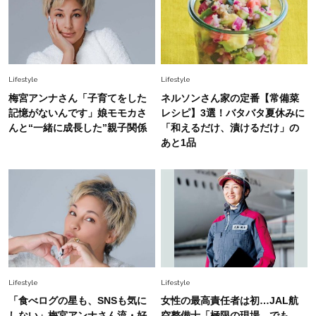
選び」！
Fashion
2026.7.31
【40代のTシャツコーデ】超ビッグサイズ×きれ
いめハーフパンツでモードに昇華
Lifestyle
Lifestyle
梅宮アンナさん「子育てをした
ネルソンさん家の定番【常備菜
Fashion
記憶がないんです」娘モモカさ
レシピ】3選！バタバタ夏休みに
2026.7.9
んと“一緒に成長した”親子関係
「和えるだけ、漬けるだけ」の
スタイリストが本気で推す！40代がほどよく華
あと1品
やぐ【甘め黒アイテム】3選
Fashion
2026.7.25
26年夏は「小ぶり」が大流行中！人と被らない
【最旬かごバッグ】6選
Lifestyle
Lifestyle
「食べログの星も、SNSも気に
女性の最高責任者は初…JAL航
しない」梅宮アンナさん流・好
空整備士「極限の現場。でも、