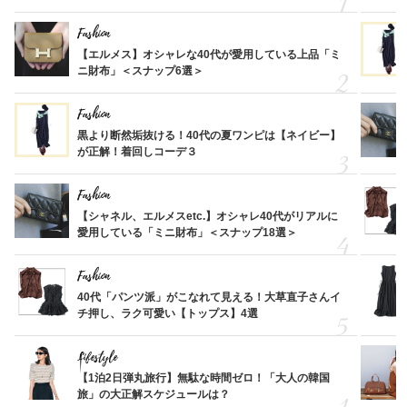
Fashion
【エルメス】オシャレな40代が愛用している上品「ミ
ニ財布」＜スナップ6選＞
Fashion
黒より断然垢抜ける！40代の夏ワンピは【ネイビー】
が正解！着回しコーデ３
Fashion
【シャネル、エルメスetc.】オシャレ40代がリアルに
愛用している「ミニ財布」＜スナップ18選＞
Fashion
40代「パンツ派」がこなれて見える！大草直子さんイ
チ押し、ラク可愛い【トップス】4選
Lifestyle
【1泊2日弾丸旅行】無駄な時間ゼロ！「大人の韓国
旅」の大正解スケジュールは？