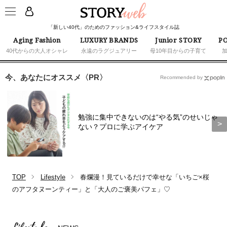
「新しい40代」のためのファッション&ライフスタイル誌
Aging Fashion
LUXURY BRANDS
Junior STORY
PO
40代からの大人オシャレ
永遠のラグジュアリー
母10年目からの子育て
今、あなたにオススメ〈PR〉
Recommended by
勉強に集中できないのは“やる気”のせいじゃ
ない？プロに学ぶアイケア
TOP
Lifestyle
春爛漫！見ているだけで幸せな「いちご×桜
のアフタヌーンティー」と「大人のご褒美パフェ」♡