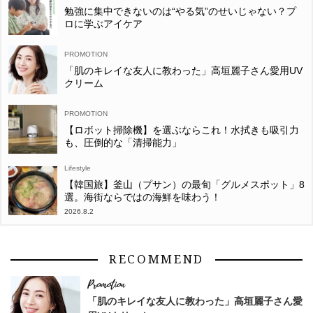
勉強に集中できないのは“やる気”のせいじゃない？プ
ロに学ぶアイケア
「肌のキレイな友人に教わった」高垣麗子さん愛用UV
クリーム
【ロボット掃除機】を選ぶならこれ！水拭きも吸引力
も、圧倒的な「清掃能力」
Lifestyle
【韓国旅】釜山（プサン）の最旬「グルメスポット」8
選。海街ならではの海鮮を味わう！
2026.8.2
RECOMMEND
「肌のキレイな友人に教わった」高垣麗子さん愛