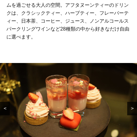
ムを過ごせる大人の空間。アフタヌーンティーのドリン
クは、クラシックティー、ハーブティー、フレーバーテ
ィー、日本茶、コーヒー、ジュース、ノンアルコールス
パークリングワインなど28種類の中から好きなだけ自由
に選べます。
FEATURE
<
>
【ロボット掃除機】を選ぶ
「肌のキレイな友人に教わ
ならこれ！水拭きも吸引力
った」高垣麗子さん愛用
も、圧倒的な「清掃能力」
UVクリーム