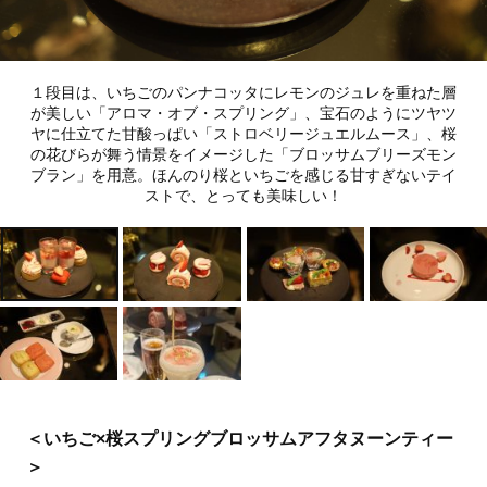
１段目は、いちごのパンナコッタにレモンのジュレを重ねた層
が美しい「アロマ・オブ・スプリング」、宝石のようにツヤツ
ヤに仕立てた甘酸っぱい「ストロベリージュエルムース」、桜
の花びらが舞う情景をイメージした「ブロッサムブリーズモン
Lifestyle
ブラン」を用意。ほんのり桜といちごを感じる甘すぎないテイ
勉強に集中できないの
新しい沖縄旅のカタチ。那
ストで、とっても美味しい！
は“やる気”のせいじゃな
覇の“街歩き”と離島の“美
い？プロに学ぶアイケア
ら海”をつなぐ「サウスゲ
ートホテル沖縄」が誕生
Recommended by
＜いちご×桜スプリングブロッサムアフタヌーンティー
＞