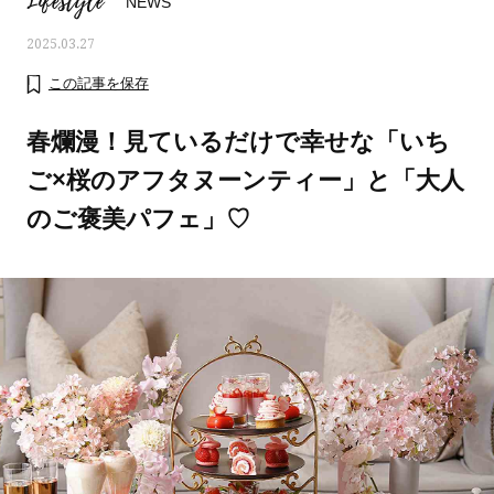
Lifestyle
NEWS
2025.03.27
この記事を保存
春爛漫！見ているだけで幸せな「いち
ご×桜のアフタヌーンティー」と「大人
のご褒美パフェ」♡
ママとパパに贈る「ジェンダーレ
人気の40代髪型・ヘア
ス学」
タログ