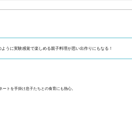
Beauty
Lifestyle
「それどこの？」と褒められる！
【帰省・夏のご挨拶】で喜
可愛すぎる【YSL】の新作「万能ク
「ホテル手土産」14選。〈
リーム」が夏のお守りに
別〉センスが伝わる逸品は
Beauty
Lifestyle
26年夏、石井美穂さん厳選の【美
【1泊2日弾丸旅行】無駄な
のように実験感覚で楽しめる親子料理が思い出作りにもなる！
白アイテム】10選！40代以上は朝
ロ！「大人の韓国旅」の大
晩の「即効集中ケア」に頼る！
ケジュールは？
Beauty
Lifestyle
40代、翌朝の肌が見違える！夏の
梅宮アンナさん、父・辰夫
「ざらつき・ごわつき」をケアす
相続で学んだこと「親のお
る名品2選〈パック・ミスト〉
は”介護どうする？”から始
です」父・辰夫さんの相続
Beauty
Lifestyle
ィネートを手掛け息子たちとの食育にも熱心。
だこと
40代の透明感を底上げ【毛穴ケ
〈元社長秘書〉内緒で教え
ア】名品3選！石井美穂さん「60本
盆の帰省手土産5選】東京で
以上愛用中」のものも
「また買ってきて」と喜ば
品
Beauty
Lifestyle
」
酷暑の夏こそ40代が使うべき【美
【特別カット集】中村ゆり
容液・クリーム】「シワ・たるみ
やわらかな透明感をまとう