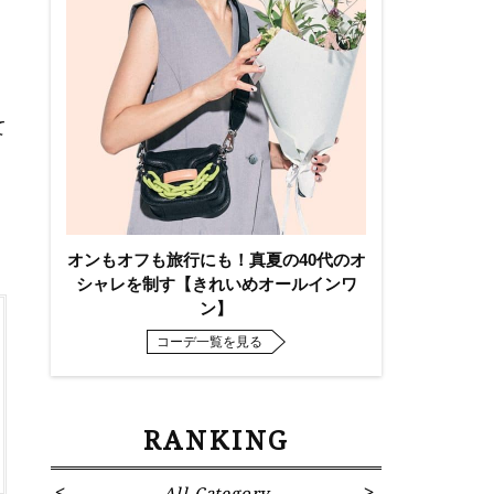
て
オンもオフも旅行にも！真夏の40代のオ
シャレを制す【きれいめオールインワ
ン】
コーデ一覧を見る
RANKING
All Category
Fa