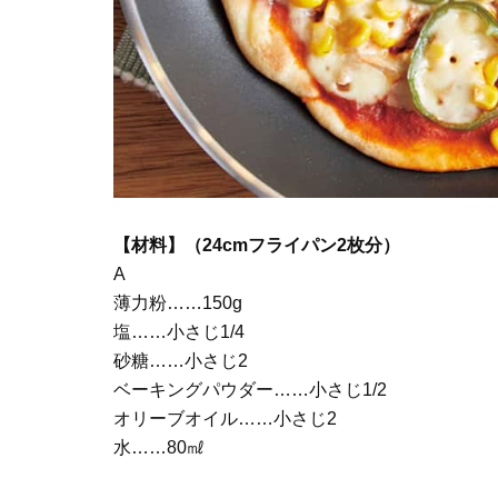
【材料】（24cmフライパン2枚分）
A
薄力粉……150g
塩……小さじ1/4
砂糖……小さじ2
ベーキングパウダー……小さじ1/2
オリーブオイル……小さじ2
水……80㎖