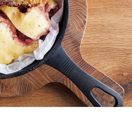
Beauty
Lifestyle
まるで美容液！【ディオール プレ
女優・須藤理彩さん「夫を
ステージ】新クレンザーでうるお
し、心身不調に。鬱だと思
い艶めくなめらかな素肌へ
たら…」原因がわかり自責