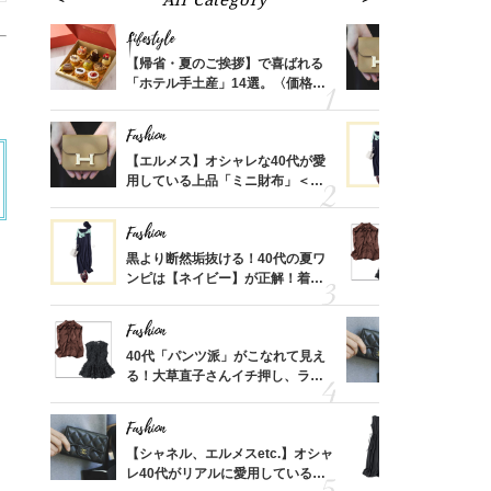
Lifestyle
Fashion
ばれる
【帰省・夏のご挨拶】で喜ばれる
【エルメス
価格
「ホテル手土産」14選。〈価格
用している
？
別〉センスが伝わる逸品は？
ナップ6選
Fashion
Fashion
時間ゼ
【エルメス】オシャレな40代が愛
黒より断然
正解ス
用している上品「ミニ財布」＜ス
ンピは【ネ
ナップ6選＞
しコーデ３
Fashion
Fashion
さんの
黒より断然垢抜ける！40代の夏ワ
40代「パ
金の話
ンピは【ネイビー】が正解！着回
る！大草直
めるん
しコーデ３
可愛い【ト
で学ん
Fashion
Fashion
る【お
40代「パンツ派」がこなれて見え
【シャネル、
買える
る！大草直子さんイチ押し、ラク
レ40代が
れる名
可愛い【トップス】4選
「ミニ財布
Fashion
Fashion
さん
【シャネル、エルメスetc.】オシャ
「それ、ユ
、自然
レ40代がリアルに愛用している
子さんが4