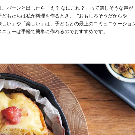
ケア」はこれ一つでOK！
体の美しさ
飯。バーンと出したら「え？ なにこれ？」って嬉しそうな声が
Beauty
Lifestyle
子どもたちは私が料理を作るとき、〝おもしろそうだからや
「夕方から目力が落ちる…」40代
【特別画像集】「亡くなっ
へ！石井美穂さんが推薦【名品ア
憧れの気持ちはますます強
味しい」や「楽しい」は、子どもとの最上のコミュニケーショ
イクリーム】3選
優・大和田美帆さん”母との
メニューは手軽で簡単に作れるのでおすすめです。
出”
Beauty
Lifestyle
石井美穂さんおすすめ！40代の
中山優馬さん、姉と話し合
「お疲れ顔を救う」美容パック
めた親孝行「親の年齢も考
は？翌朝の肌に自信がもてる
年に1回くらいは何かしなき
て」
Beauty
Lifestyle
黄ぐすみをオフ！40代の美白ケ
【梅宮アンナさん】乳がん
ア、最適解は【角質洗顔】。石井
術を経て「残った方の胸も
美穂さんおすすめ名品
しまいたい」とすら思う──
声もあることを知ってほし
Beauty
Lifestyle
40代、顔がオシャレになる「リッ
梅宮アンナさん、再婚から8
プの色」は【モーブ】一択！大野
の心境「お互い20年ぶりの
真理子さんおすすめ名品
活、正直簡単じゃない」
Beauty
Lifestyle
今いちばん垢抜ける「ショートボ
まずはここだけ！「寝室の
ブ」SNAP。人気アラフォー読者達
除」が【総合運】に効く理
がお手本！
〈26年夏の開運アクション