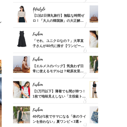
「ミニ財布」＜スナップ18選＞
ス】！秀逸
レイ見え
Lifestyle
Fashion
てから
【1泊2日弾丸旅行】無駄な時間ゼ
【エルメス
く」俳
ロ！「大人の韓国旅」の大正解ス
常に使える
ン
思い
ケジュールは？
んと探す「
Fashion
Fashion
って始
「それ、ユニクロなの？」大草直
【1万円以
えて、
子さんが40代に推す【ワンピー
1枚で地味
ゃなっ
ス】！秀逸シルエットで体型がキ
プス」5選
レイ見え
Fashion
Fashion
摘出手
【エルメスのバッグ】気負わず日
40代が1
取って
常に使えるモデルは？蛯原友里さ
ンを拾わな
そんな
んと探す「最旬名品」4選
い
Fashion
Fashion
カ月め
【1万円以下】薄着でも間が持つ！
40代の【
結婚生
1枚で地味見えしない「主役級トッ
を”夏仕様
プス」5選
レイ見えす
Fashion
Fashion
拭き掃
40代が1枚でサマになる「体のライ
26年夏は
由は？
ンを拾わない」夏ワンピ＜3選＞
人と被らな
〉
選