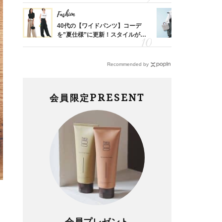
Fashion
Fashion
亡く
40代の【ワイドパンツ】コーデ
【ユニクロ
ってい
を”夏仕様”に更新！スタイルがキ
動会にちょ
を卒業
レイ見えする〈コーデ3選〉
温別コーデ」
Recommended by
PRESENT
会員限定
会員プレゼント