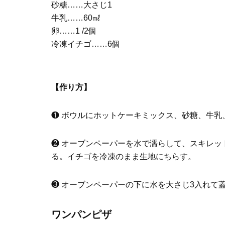
砂糖……大さじ1
牛乳……60㎖
卵……1 /2個
冷凍イチゴ……6個
【作り方】
❶ ボウルにホットケーキミックス、砂糖、牛乳
❷ オーブンペーパーを水で濡らして、スキレ
る。イチゴを冷凍のまま生地にちらす。
❸ オーブンペーパーの下に水を大さじ3入れて
ワンパンピザ