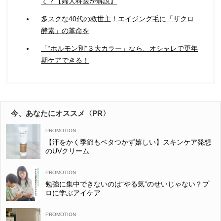
て？【婦人科医が解説】
多スクな40代の救世主！エイジング毛に「ザクロ
酵素」の革命を
「“ホルモン別”３大カラー」なら、オシャレで更年
期ケアできる！
今、あなたにオススメ〈PR〉
【汗をかく季節もベタつかず嬉しい】スキンケア発想
のUVクリーム
勉強に集中できないのは“やる気”のせいじゃない？プ
ロに学ぶアイケア