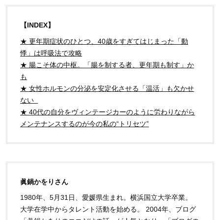
【INDEX】
★ 更年期症状のひとつ、40歳をすぎてはじまった「動
悸」は呼吸法で攻略
★ 腸こそ体の中枢。「腸を制する者、更年期も制す」か
も
★ 女性ホルモンの分泌を安定化させる「温活」も欠かせ
ない
★ 40代の自分をヴィンテージカーのように労わりながら
メンテナンスするのが今の私の“トリセツ”
眞鍋かをりさん
1980年、5月31日、愛媛県生まれ。横浜国立大学卒業。
大学在学中からタレント活動を始める。 2004年、ブログ