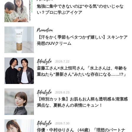
勉強に集中できないのは“やる気”のせいじゃな
い？プロに学ぶアイケア
【汗をかく季節もベタつかず嬉しい】スキンケア
発想のUVクリーム
Lifestyle
2026.7.22
斎藤工さん×水上恒司さん 「水上さんは、年齢を
重ねたら“勝新さん”みたいな存在になる……!?」
Lifestyle
2026.6.23
【特別カット集】お肌もお人柄も透明感＆清潔感
満点な、夏帆さんの表情にキュン！
Lifestyle
2026.7.30
俳優・中村ゆりさん （44歳）「理想のパートナ