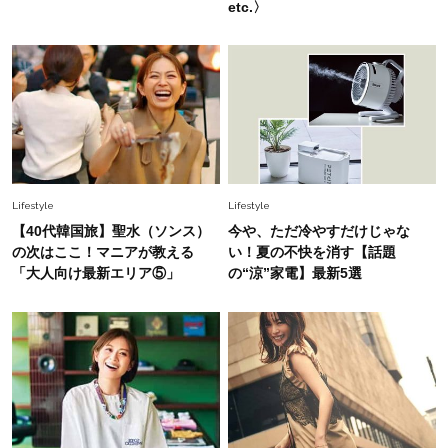
etc.〉
Fashion
2026.6.12
中村ゆりさん「40代になり、やっと“仕事以外の
幸福感”に目が向いた」ライフスタイルも、服も
Fashion
2026.7.16
白黒でもこんなに華やぐ！40代、夏の「甘めト
ップス×パンツ」コーデ〈3選〉
Lifestyle
Lifestyle
Fashion
【40代韓国旅】聖水（ソンス）
今や、ただ冷やすだけじゃな
2026.5.29
40代の夏通勤はこれ１着！「きちんと感」も
の次はここ！マニアが教える
い！夏の不快を消す【話題
「オシャレ」も整うトレンドトップス〈4選〉
「大人向け最新エリア⑤」
の“涼”家電】最新5選
Fashion
2026.5.29
今、40代の「メガネ＆サングラス」のトレンド
に更新あり！“黒ぶち以外”が新定番に
Fashion
2026.8.5