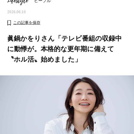
Lifestyle
ピープル
2026.06.10
この記事を保存
眞鍋かをりさん「テレビ番組の収録中
に動悸が。本格的な更年期に備えて
〝ホル活〟始めました」
ママとパパに贈る「ジェンダーレ
人気の40代髪型・ヘア
ス学」
タログ