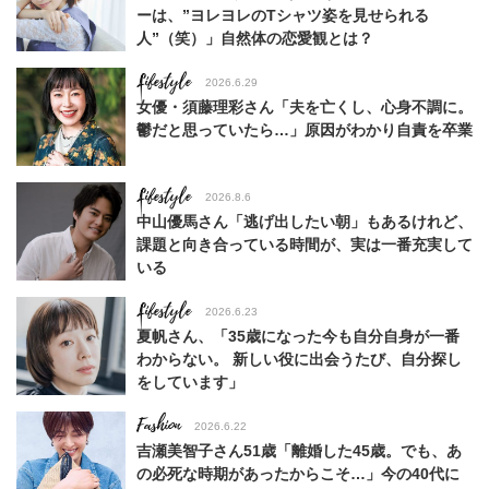
ーは、”ヨレヨレのTシャツ姿を見せられる
人”（笑）」自然体の恋愛観とは？
Lifestyle
2026.6.29
女優・須藤理彩さん「夫を亡くし、心身不調に。
鬱だと思っていたら…」原因がわかり自責を卒業
Lifestyle
2026.8.6
中山優馬さん「逃げ出したい朝」もあるけれど、
課題と向き合っている時間が、実は一番充実して
いる
Lifestyle
2026.6.23
夏帆さん、「35歳になった今も自分自身が一番
わからない。 新しい役に出会うたび、自分探し
をしています」
Fashion
2026.6.22
吉瀬美智子さん51歳「離婚した45歳。でも、あ
の必死な時期があったからこそ…」今の40代に