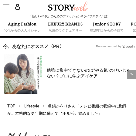
「新しい40代」のためのファッション&ライフスタイル誌
Aging Fashion
LUXURY BRANDS
Junior STORY
PO
40代からの大人オシャレ
永遠のラグジュアリー
母10年目からの子育て
今、あなたにオススメ〈PR〉
Recommended by
勉強に集中できないのは“やる気”のせいじゃ
ない？プロに学ぶアイケア
TOP
Lifestyle
眞鍋かをりさん「テレビ番組の収録中に動悸
が。本格的な更年期に備えて〝ホル活〟始めました」