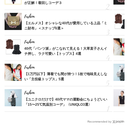
が正解！着回しコーデ３
Fashion
【エルメス】オシャレな40代が愛用している上品「ミ
ニ財布」＜スナップ6選＞
Fashion
40代「パンツ派」がこなれて見える！大草直子さんイ
チ押し、ラク可愛い【トップス】4選
Fashion
【1万円以下】薄着でも間が持つ！1枚で地味見えしな
い「主役級トップス」5選
Fashion
【ユニクロだけで】40代ママの運動会にちょうどいい
「15〜25℃気温別コーデ」〈UNIQLO3選〉
Recommended by