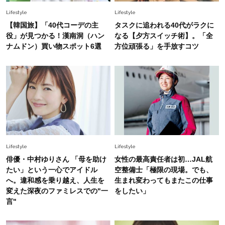
オシャレ40代の【ワンピ＆オールインワン】最
Lifestyle
Lifestyle
旬着こなし3選。地味見え回避のコツは「バッグ
【韓国旅】「40代コーデの主
タスクに追われる40代がラクに
選び」！
役」が見つかる！漢南洞（ハン
なる【夕方スイッチ術】。「全
Fashion
ナムドン）買い物スポット6選
方位頑張る」を手放すコツ
2026.7.31
【40代のTシャツコーデ】超ビッグサイズ×きれ
いめハーフパンツでモードに昇華
Fashion
2026.7.9
スタイリストが本気で推す！40代がほどよく華
やぐ【甘め黒アイテム】3選
Lifestyle
Lifestyle
俳優・中村ゆりさん 「母を助け
女性の最高責任者は初…JAL航
たい」という一心でアイドル
空整備士「極限の現場。でも、
へ。違和感を乗り越え、人生を
生まれ変わってもまたこの仕事
変えた深夜のファミレスでの"一
をしたい」
言"