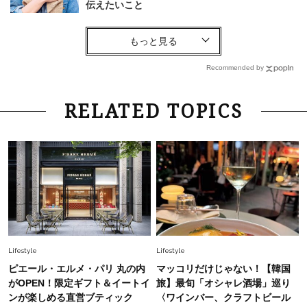
伝えたいこと
Fashion
2026.8.6
【40代コンサバ派】白Tシャツは「パール×ゴー
ルドアクセ」を合わせるのが正解！〈大野真理子
Recommended by
さん×佐藤佳菜子さん〉
Lifestyle
2026.7.29
RELATED TOPICS
「お若いですね」は褒め言葉？“若い＝美しい”と
錯覚させる社会の危うさ【上野千鶴子のジェンダ
ーレス連載22】
Lifestyle
2026.8.6
26年夏の【開運アクション】は”ひと拭き”習
慣！「金運アップ→トイレ、じゃあ底上げ運
は？」
Lifestyle
2026.5.22
Lifestyle
Lifestyle
梅宮アンナさん 電撃婚から1年、家族の価値観
ピエール・エルメ・パリ 丸の内
マッコリだけじゃない！【韓国
を育み中「理想の暮らしよりも今の心地よさを選
がOPEN！限定ギフト＆イートイ
旅】最旬「オシャレ酒場」巡り
んだ」
ンが楽しめる直営ブティック
〈ワインバー、クラフトビール