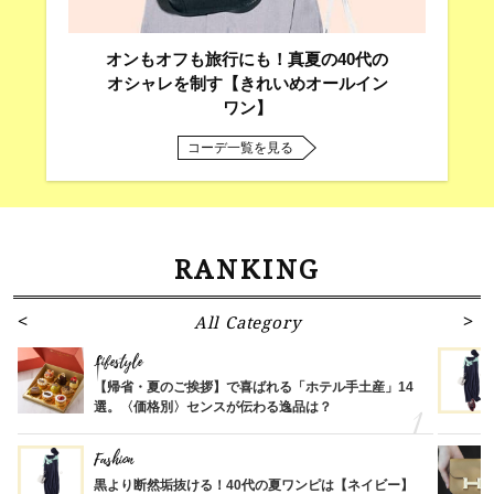
オンもオフも旅行にも！真夏の40代の
オシャレを制す【きれいめオールイン
ワン】
コーデ一覧を見る
RANKING
All Category
Lifestyle
【帰省・夏のご挨拶】で喜ばれる「ホテル手土産」14
選。〈価格別〉センスが伝わる逸品は？
Fashion
黒より断然垢抜ける！40代の夏ワンピは【ネイビー】