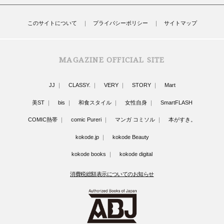
このサイトについて
プライバシーポリシー
サイトマップ
MAGAZINE OFFICIAL SITE
JJ
CLASSY.
VERY
STORY
Mart
美ST
bis
和食スタイル
女性自身
SmartFLASH
COMIC熱帯
comic Pureri
マンガ コミソル
本がすき。
kokode.jp
kokode Beauty
kokode books
kokode digital
消費税総額表示についてのお知らせ