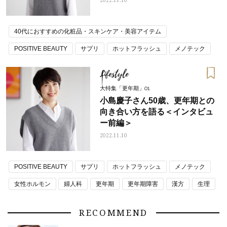
2022.11.10
40代におすすめの化粧品・スキンケア・美容アイテム
POSITIVE BEAUTY
サプリ
ホットフラッシュ
メノテック
女性ホルモン
婦人科
更年期
更年期障害
漢方
生理
Lifestyle
膣ケア
閉経
大特集「更年期」01
小島慶子さん50歳、更年期との
向き合い方を語る＜インタビュ
ー前編＞
2022.11.10
POSITIVE BEAUTY
サプリ
ホットフラッシュ
メノテック
女性ホルモン
婦人科
更年期
更年期障害
漢方
生理
膣ケア
閉経
RECOMMEND