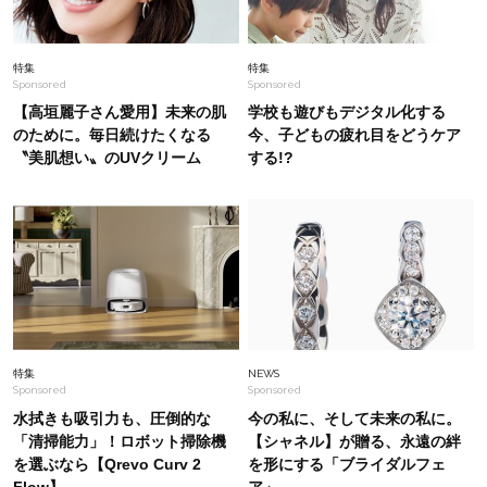
は？」
Lifestyle
2026.8.5
特集
特集
Sponsored
Sponsored
梅宮アンナさん、父・辰夫さんの相続で学んだこ
と「親のお金の話は”介護どうする？”から始める
【高垣麗子さん愛用】未来の肌
学校も遊びもデジタル化する
んです」父・辰夫さんの相続で学んだこと
のために。毎日続けたくなる
今、子どもの疲れ目をどうケア
〝美肌想い〟のUVクリーム
する!?
Fashion
2026.8.7
コーデで悩まない！暑い夏、40代は“黒”で即き
ちんと＆おしゃれに！【アイテム4選】
Fashion
2026.7.21
「オシャレ40代は、白Tに何を合わせてる？」コ
ーデが華やぐ【夏小物】9選〈サングラス、スト
ールetc.〉
特集
NEWS
Sponsored
Sponsored
水拭きも吸引力も、圧倒的な
今の私に、そして未来の私に。
「清掃能力」！ロボット掃除機
【シャネル】が贈る、永遠の絆
を選ぶなら【Qrevo Curv 2
を形にする「ブライダルフェ
Flow】
ア」