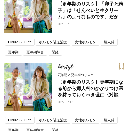
【更年期のリスク】「卵子と精
子」は「せんべいと生クリー
ム」のようなものです。だか
ら……〈対談〉産婦人科医・高
2023.12.05
尾美穂先生×STORYライター柏
崎恵理 Vol.5
Future STORY
ホルモン補充治療
女性ホルモン
婦人科
更年期
更年期障害
閉経
Lifestyle
更年期 / 更年期のリスク
【更年期のリスク】更年期にな
る前から婦人科のかかりつけ医
を持っておくべき理由〈対談〉
産婦人科医・高尾美穂先生
2022.12.18
×STORYライター柏崎恵理
vol.4
Future STORY
ホルモン補充治療
女性ホルモン
婦人科
更年期
更年期障害
閉経