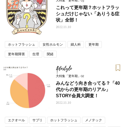
大特集「更年期」03
これって更年期？ホットフラッ
シュだけじゃない「ありうる症
状」全部！
2022.11.10
ホットフラッシュ
女性ホルモン
婦人科
更年期
更年期障害
生理
閉経
Lifestyle
大特集「更年期」02
みんなどう向き合ってる？「40
代からの更年期のリアル」
STORY会員大調査！
2022.11.10
エクオール
サプリ
ホットフラッシュ
メノテック