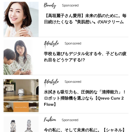
Beauty
Sponsored
【高垣麗子さん愛用】未来の肌のために。毎
日続けたくなる〝美肌想い〟のUVクリーム
Lifestyle
Sponsored
学校も遊びもデジタル化する今、子どもの疲
れ目をどうケアする!?
Lifestyle
Sponsored
水拭きも吸引力も、圧倒的な「清掃能力」！
ロボット掃除機を選ぶなら【Qrevo Curv 2
Flow】
Fashion
Sponsored
今の私に、そして未来の私に。【シャネル】