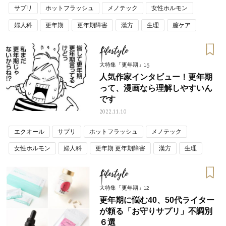
サプリ
ホットフラッシュ
メノテック
女性ホルモン
婦人科
更年期
更年期障害
漢方
生理
膣ケア
閉経
Lifestyle
大特集「更年期」15
人気作家インタビュー！更年期
って、漫画なら理解しやすいん
です
2022.11.10
エクオール
サプリ
ホットフラッシュ
メノテック
女性ホルモン
婦人科
更年期 更年期障害
漢方
生理
膣ケア
閉経
Lifestyle
大特集「更年期」12
更年期に悩む40、50代ライター
が頼る「お守りサプリ」不調別
６選