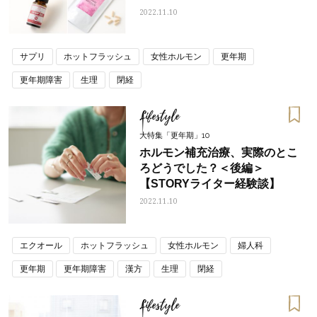
2022.11.10
サプリ
ホットフラッシュ
女性ホルモン
更年期
更年期障害
生理
閉経
Lifestyle
大特集「更年期」10
ホルモン補充治療、実際のとこ
ろどうでした？＜後編＞
【STORYライター経験談】
2022.11.10
エクオール
ホットフラッシュ
女性ホルモン
婦人科
更年期
更年期障害
漢方
生理
閉経
Lifestyle