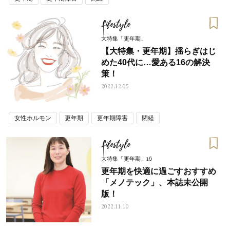
Lifestyle
大特集「更年期」
【大特集・更年期】揺らぎはじ
めた40代に…愛ある16の解決
策！
2022.12.05
女性ホルモン
更年期
更年期障害
閉経
Lifestyle
大特集「更年期」16
更年期を快適に過ごすおすすめ
「メノテック」、本誌未公開
版！
2022.11.10