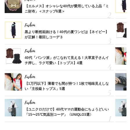
【エルメス】オシャレな40代が愛用している上品「ミ
ニ財布」＜スナップ6選＞
Fashion
黒より断然垢抜ける！40代の夏ワンピは【ネイビー】
が正解！着回しコーデ３
Fashion
40代「パンツ派」がこなれて見える！大草直子さんイ
チ押し、ラク可愛い【トップス】4選
Fashion
【1万円以下】薄着でも間が持つ！1枚で地味見えしな
い「主役級トップス」5選
Fashion
【ユニクロだけで】40代ママの運動会にちょうどいい
「15〜25℃気温別コーデ」〈UNIQLO3選〉