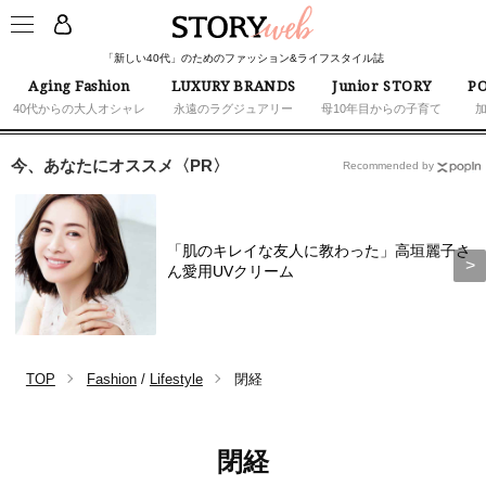
「新しい40代」のためのファッション&ライフスタイル誌
Aging Fashion
LUXURY BRANDS
Junior STORY
PO
40代からの大人オシャレ
永遠のラグジュアリー
母10年目からの子育て
今、あなたにオススメ〈PR〉
Recommended by
「肌のキレイな友人に教わった」高垣麗子さ
ん愛用UVクリーム
TOP
Fashion
/
Lifestyle
閉経
閉経