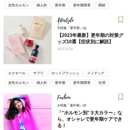
女性ホルモン
婦人科
更年期
更年期障害
閉経
Lifestyle
大特集「更年期」09
【2023年最新】更年期の対策グ
ッズ10選【症状別に解説】
2022.11.10
エクオール
サプリ
ホットフラッシュ
メノテック
女性ホルモン
婦人科
更年期
更年期障害
生理
膣ケア
閉経
Fashion
大特集「更年期」06
「“ホルモン別”３大カラー」な
ら、オシャレで更年期ケアでき
る！