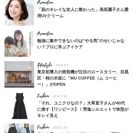
「肌のキレイな友人に教わった」高垣麗子さん愛
用UVクリーム
勉強に集中できないのは“やる気”のせいじゃな
い？プロに学ぶアイケア
Lifestyle
2026.8.5
東京初導入の焙煎機が注目のロースタリー、目黒
区・柿の木坂に「MU COFFEE（ム コーヒ
ー）」がOPEN
Fashion
2026.7.31
「それ、ユニクロなの？」大草直子さんが40代
に推す【ワンピース】！秀逸シルエットで体型が
キレイ見え
Fashion
2026.2.15