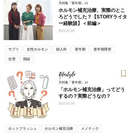
大特集「更年期」10
ホルモン補充治療、実際のとこ
ろどうでした？【STORYライタ
ー経験談】＜前編＞
2022.11.10
サプリ
女性ホルモン
婦人科
更年期
更年期障害
生理
閉経
Lifestyle
大特集「更年期」10
「ホルモン補充治療」ってどう
するの？実際どうなの？
2022.11.10
ホットフラッシュ
ホルモン補充治療
メノテック