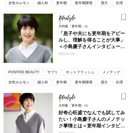
女性ホルモン
婦人科
更年期
更年期障害
漢方
生理
膣ケア
閉経
Lifestyle
大特集「更年期」01
「息子や夫にも更年期をアピー
ルし、理解を得ることが大事」
＜小島慶子さんインタビュー後
編＞
2022.11.10
POSITIVE BEAUTY
サプリ
ホットフラッシュ
メノテック
女性ホルモン
婦人科
更年期
更年期障害
漢方
生理
膣ケア
閉経
Lifestyle
大特集「更年期」01
好奇心旺盛でなんでも試してみ
たい！小島慶子さんのメノテッ
ク事情とは＜更年期インタビュ
ー中編＞