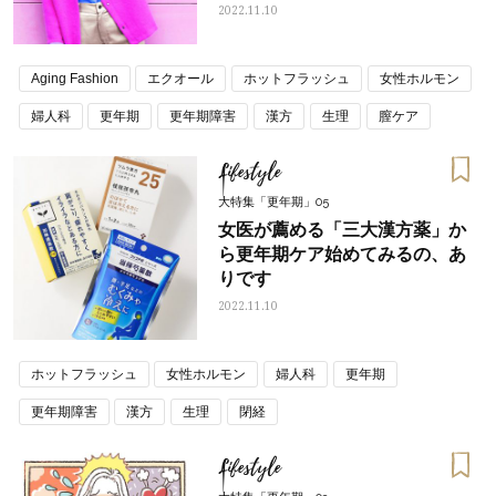
2022.11.10
Aging Fashion
エクオール
ホットフラッシュ
女性ホルモン
婦人科
更年期
更年期障害
漢方
生理
膣ケア
閉経
Lifestyle
大特集「更年期」05
女医が薦める「三大漢方薬」か
ら更年期ケア始めてみるの、あ
りです
2022.11.10
ホットフラッシュ
女性ホルモン
婦人科
更年期
更年期障害
漢方
生理
閉経
Lifestyle