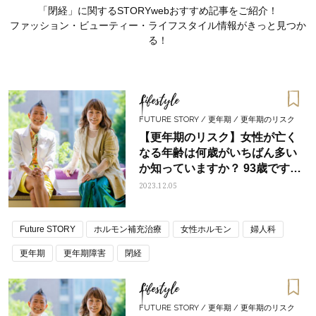
「閉経」に関するSTORYwebおすすめ記事をご紹介！
ファッション・ビューティー・ライフスタイル情報がきっと見つか
る！
Lifestyle
FUTURE STORY / 更年期 / 更年期のリスク
【更年期のリスク】女性が亡く
なる年齢は何歳がいちばん多い
か知っていますか？ 93歳です。
〈対談〉産婦人科医・高尾美穂
2023.12.05
先生×STORYライター柏崎恵
理 Vol.6 最終回
Future STORY
ホルモン補充治療
女性ホルモン
婦人科
ママとパパに贈る「ジェンダーレ
人気の40代髪型・ヘア
ス学」
タログ
更年期
更年期障害
閉経
Lifestyle
FUTURE STORY / 更年期 / 更年期のリスク