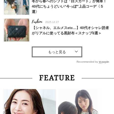
冬から春へのシフトは「白スカート」が簡単！
40代にちょうどいい“今っぽ”上品コーデ〈５
選〉
Fashion
2025.12.27
【シャネル、エルメスetc…】40代オシャレ読者
がリアルに使ってる黒財布＜スナップ6選＞
Fashion
2026.8.5
40代、”移動が多い日”の最適解は【バレエシュ
ーズ】！足が痛くならず、パンツコーデのポイン
Recommended by
トに
Lifestyle
2026.8.5
FEATURE
梅宮アンナさん「子育てをした記憶がないんで
す」娘モモカさんと“一緒に成長した”親子関係
Lifestyle
2026.8.6
26年夏の【開運アクション】は”ひと拭き”習
慣！「金運アップ→トイレ、じゃあ底上げ運