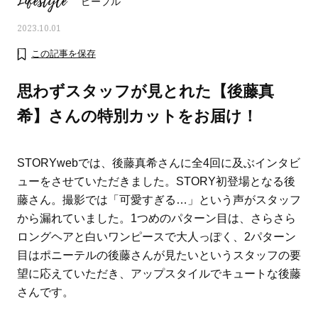
Lifestyle
ピープル
2023.10.01
この記事を保存
思わずスタッフが見とれた【後藤真
希】さんの特別カットをお届け！
STORYwebでは、後藤真希さんに全4回に及ぶインタビ
ューをさせていただきました。STORY初登場となる後
藤さん。撮影では「可愛すぎる…」という声がスタッフ
から漏れていました。1つめのパターン目は、さらさら
ロングヘアと白いワンピースで大人っぽく、2パターン
ママとパパに贈る「ジェンダーレ
人気の40代髪型・ヘア
ス学」
タログ
目はポニーテルの後藤さんが見たいというスタッフの要
望に応えていただき、アップスタイルでキュートな後藤
さんです。