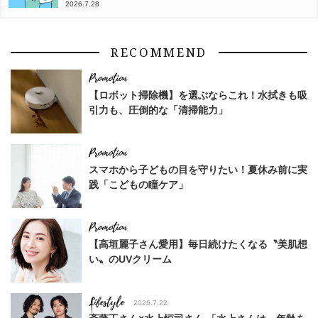
2026.7.28
RECOMMEND
【ロボット掃除機】を選ぶならこれ！水拭きも吸
引力も、圧倒的な「清掃能力」
スマホから子どもの目を守りたい！夏休み前に実
践「こどもの瞳ケア」
【高垣麗子さん愛用】毎日続けたくなる〝美肌想
い〟のUVクリーム
Lifestyle
2026.7.22