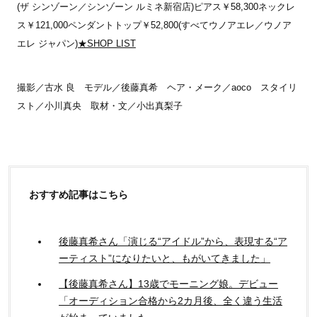
(ザ シンゾーン／シンゾーン ルミネ新宿店)ピアス￥58,300ネックレ
ス￥121,000ペンダントトップ￥52,800(すべてウノアエレ／ウノア
エレ ジャパン)
★SHOP LIST
撮影／古水 良 モデル／後藤真希 ヘア・メーク／aoco スタイリ
スト／小川真央 取材・文／小出真梨子
おすすめ記事はこちら
後藤真希さん「演じる“アイドル”から、表現する“ア
ーティスト”になりたいと、もがいてきました」
【後藤真希さん】13歳でモーニング娘。デビュー
「オーディション合格から2カ月後、全く違う生活