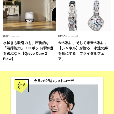
特集
Sponsored
NEWS
Sponsored
水拭きも吸引力も、圧倒的な
今の私に、そして未来の私に。
「清掃能力」！ロボット掃除機
【シャネル】が贈る、永遠の絆
を選ぶなら【Qrevo Curv 2
を形にする「ブライダルフェ
Flow】
ア」
今日の40代おしゃれコーデ
Aug
6