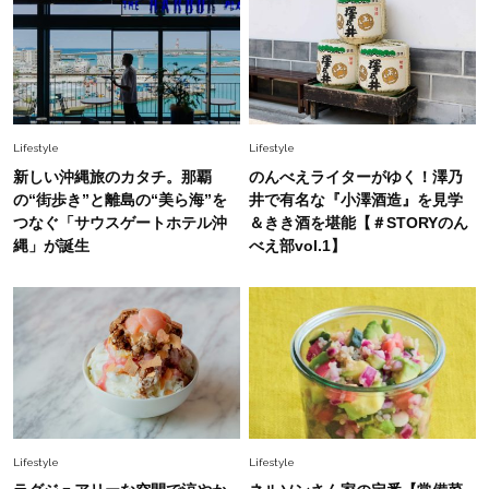
Lifestyle
2026.5.22
梅宮アンナさん 電撃婚から1年、家族の価値観
を育み中「理想の暮らしよりも今の心地よさを選
んだ」
Fashion
2026.6.12
Lifestyle
Lifestyle
中村ゆりさん「40代になり、やっと“仕事以外の
新しい沖縄旅のカタチ。那覇
のんべえライターがゆく！澤乃
幸福感”に目が向いた」ライフスタイルも、服も
の“街歩き”と離島の“美ら海”を
井で有名な『小澤酒造』を見学
つなぐ「サウスゲートホテル沖
＆きき酒を堪能【＃STORYのん
縄」が誕生
べえ部vol.1】
Fashion
2026.7.16
白黒でもこんなに華やぐ！40代、夏の「甘めト
ップス×パンツ」コーデ〈3選〉
Fashion
2026.5.29
40代の夏通勤はこれ１着！「きちんと感」も
「オシャレ」も整うトレンドトップス〈4選〉
Lifestyle
Lifestyle
Fashion
2026.6.26