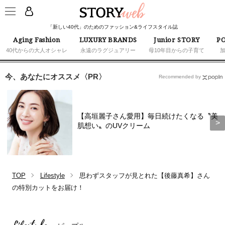
「新しい40代」のためのファッション&ライフスタイル誌
Aging Fashion
LUXURY BRANDS
Junior STORY
PO
40代からの大人オシャレ
永遠のラグジュアリー
母10年目からの子育て
今、あなたにオススメ〈PR〉
Recommended by
【高垣麗子さん愛用】毎日続けたくなる〝美
肌想い〟のUVクリーム
TOP
Lifestyle
思わずスタッフが見とれた【後藤真希】さん
の特別カットをお届け！