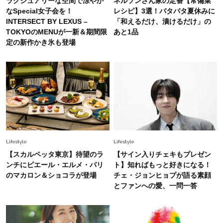
ラグジュアリーな空間で涼やか
ネルソンさん家の定番【常備菜
初夏はこれさえあれば！40代は【淡色ワンピ】
なSpecial女子会を！
レシピ】3選！バタバタ夏休みに
で即涼しげ＆上品見え〈3選〉
INTERSECT BY LEXUS –
「和えるだけ、漬けるだけ」の
TOKYOのMENUが一新＆期間限
あと1品
定の新作かき氷も登場
Fashion
2026.8.5
オシャレ40代の【ワンピ＆オールインワン】最
旬着こなし3選。地味見え回避のコツは「バッグ
選び」！
Fashion
2026.7.31
【40代のTシャツコーデ】超ビッグサイズ×きれ
いめハーフパンツでモードに昇華
Lifestyle
Lifestyle
Fashion
【スカルペッタ東京】待望のラ
【サイン入りチェキもプレゼン
2026.6.25
ンチにピエール・エルメ・パリ
ト】知ればもっと好きになる！
毎日忙しい40代が頼れる！無難に見えない【ひ
のマカロン＆ショコラが登場
チェ・ジョンヒョプが語る素顔
とくせ黒ワンピ】〈5選〉
とファンへの愛、一問一答
Fashion
2026.7.9
スタイリストが本気で推す！40代がほどよく華