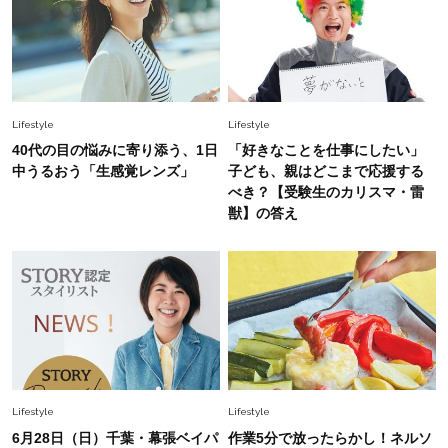
やぐ【甘め黒アイテム】3選
Lifestyle
Lifestyle
40代の目の悩みに寄り添う、1日
「好きなことを仕事にしたい」
中うるおう「生感覚レンズ」
子ども、親はどこまで応援する
べき？【受験生のカリスマ・雷
獣】の答え
Lifestyle
Lifestyle
6月28日（日）千葉・幕張ベイパ
作業5分で放ったらかし！ネルソ