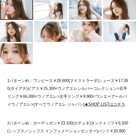
Lifestyle
Lifestyle
【高垣麗子さん愛用】毎日
【高垣麗子さん愛用】毎日
俳優・田中麗奈さん 育児
新田恵利さん(58)介護6年
続けたくなる〝美肌想い〟
続けたくなる〝美肌想い〟
と仕事の再構築「この仕事
半で看取った母。「マラソ
のUVクリーム
のUVクリーム
をやりたい。どう実現する
ンを完走したような達成感
か？」という発想に切り替
も」悲しみが”あたたかな
Recommended by
Recommended by
えた
記憶”へ変わるまで
1パターンめ：ワンピース￥28,600(マイストラーダ)シューズ￥17,05
0(ダイアナ)ピアス￥25,300<ウノアエレシルバーコレクション>右手
リング￥66,000<ウノアエレ>左手リング￥9,900<ワンエーアールバ
イウノアエレ>(すべてウノアエレ ジャパン)
★SHOP LISTはコチラ
2パターンめ：カーディガン￥23,100(カデュネ)タンクトップ￥6,930
(シップス／シップス インフォメーションセンター)パンツ￥20,900