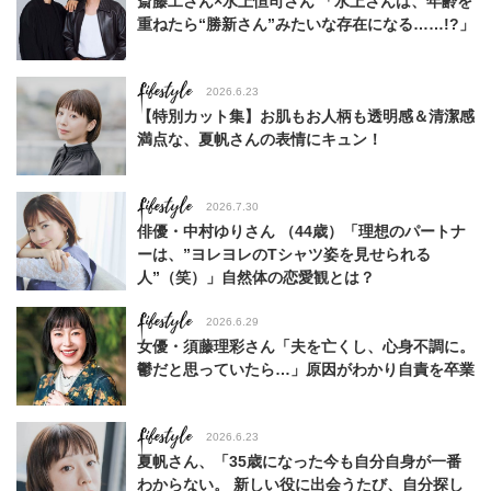
斎藤工さん×水上恒司さん 「水上さんは、年齢を
重ねたら“勝新さん”みたいな存在になる……!?」
Lifestyle
2026.6.23
【特別カット集】お肌もお人柄も透明感＆清潔感
満点な、夏帆さんの表情にキュン！
Lifestyle
2026.7.30
俳優・中村ゆりさん （44歳）「理想のパートナ
ーは、”ヨレヨレのTシャツ姿を見せられる
人”（笑）」自然体の恋愛観とは？
Lifestyle
2026.6.29
女優・須藤理彩さん「夫を亡くし、心身不調に。
鬱だと思っていたら…」原因がわかり自責を卒業
Lifestyle
2026.6.23
夏帆さん、「35歳になった今も自分自身が一番
わからない。 新しい役に出会うたび、自分探し