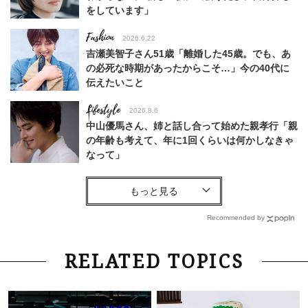
をしています」
Fashion
2026.6.22
吉瀬美智子さん51歳「離婚した45歳。でも、あ
の必死な時期があったからこそ…」今の40代に
伝えたいこと
Lifestyle
2026.8.6
中山優馬さん、姉と話し合って始めた親孝行「親
の年齢も考えて、年に1回くらいは何かしなきゃ
なって」
Lifestyle
2026.7.29
「人間、役に立たなきゃ生きてちゃいかんか？」
上野千鶴子先生が問い直す“理想の老後”の呪縛
Recommended by
【ジェンダー連載23】
Lifestyle
2026.8.6
RELATED TOPICS
26年夏の【開運アクション】は”ひと拭き”習
慣！「金運アップ→トイレ、じゃあ底上げ運
は？」