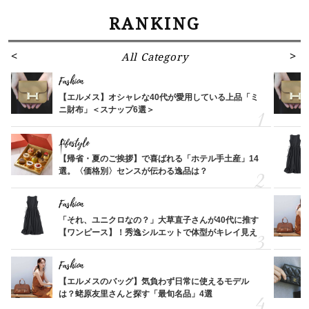
RANKING
All Category
Fashion
【エルメス】オシャレな40代が愛用している上品「ミ
ニ財布」＜スナップ6選＞
Lifestyle
【帰省・夏のご挨拶】で喜ばれる「ホテル手土産」14
選。〈価格別〉センスが伝わる逸品は？
Fashion
「それ、ユニクロなの？」大草直子さんが40代に推す
【ワンピース】！秀逸シルエットで体型がキレイ見え
Fashion
【エルメスのバッグ】気負わず日常に使えるモデル
は？蛯原友里さんと探す「最旬名品」4選