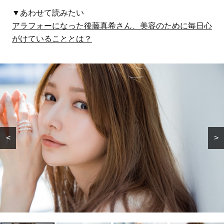
▼あわせて読みたい
アラフォーになった後藤真希さん、美容のために毎日心
がけていることとは？
FEATURE
FEATURE
<
>
【ロボット掃除機】を選ぶ
スマホから子どもの目を守
スマホから子どもの目を守
【ロボット掃除機】を選ぶ
ならこれ！水拭きも吸引力
りたい！夏休み前に実践
りたい！夏休み前に実践
ならこれ！水拭きも吸引力
も、圧倒的な「清掃能力」
「こどもの瞳ケア」
「こどもの瞳ケア」
も、圧倒的な「清掃能力」