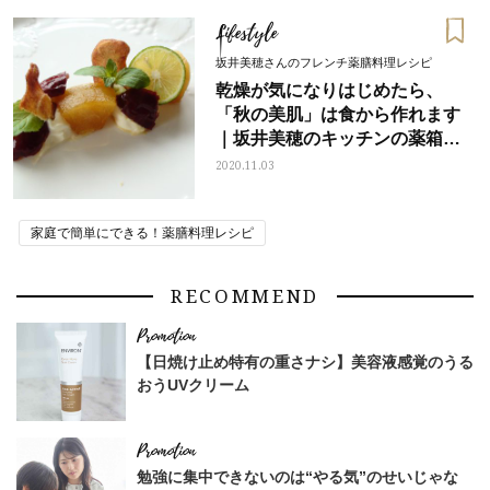
Lifestyle
坂井美穂さんのフレンチ薬膳料理レシピ
乾燥が気になりはじめたら、
「秋の美肌」は食から作れます
｜坂井美穂のキッチンの薬箱
vol.1
2020.11.03
家庭で簡単にできる！薬膳料理レシピ
RECOMMEND
【日焼け止め特有の重さナシ】美容液感覚のうる
おうUVクリーム
勉強に集中できないのは“やる気”のせいじゃな