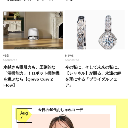
Fashion
2026.8.5
【40代の夏旅コーデ】リラクシーなワンピにバ
ッグで色を効かせて旅の高揚感を演出
Fashion
2026.8.2
【ユニクロ名品も】お手入れも着心地もラク！大
人が洒落る「黒アイテム」4選〈大草直子さんお
すすめ〉
特集
NEWS
Sponsored
Sponsored
水拭きも吸引力も、圧倒的な
今の私に、そして未来の私に。
「清掃能力」！ロボット掃除機
【シャネル】が贈る、永遠の絆
を選ぶなら【Qrevo Curv 2
を形にする「ブライダルフェ
Flow】
ア」
今日の40代おしゃれコーデ
Aug
7