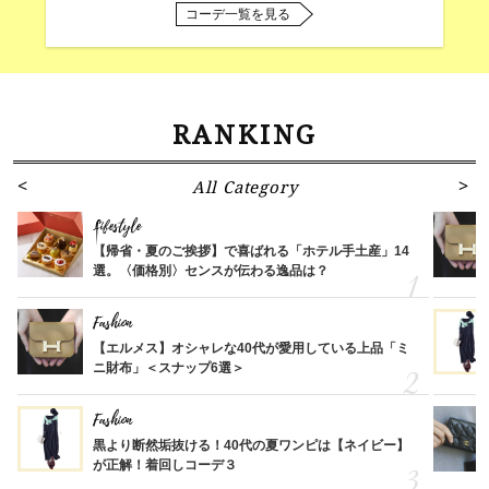
コーデ一覧を見る
RANKING
All Category
Lifestyle
【帰省・夏のご挨拶】で喜ばれる「ホテル手土産」14
選。〈価格別〉センスが伝わる逸品は？
Fashion
【エルメス】オシャレな40代が愛用している上品「ミ
ニ財布」＜スナップ6選＞
Fashion
黒より断然垢抜ける！40代の夏ワンピは【ネイビー】
が正解！着回しコーデ３