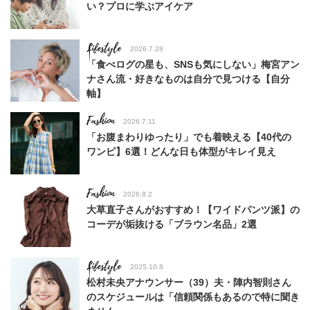
い？プロに学ぶアイケア
Lifestyle
2026.7.28
「食べログの星も、SNSも気にしない」梅宮アン
ナさん流・好きなものは自分で見つける【自分
軸】
Fashion
2026.7.11
「お腹まわりゆったり」でも着映える【40代の
ワンピ】6選！どんな日も体型がキレイ見え
Fashion
2026.8.2
大草直子さんがおすすめ！【ワイドパンツ派】の
コーデが垢抜ける「ブラウン名品」2選
Lifestyle
2025.10.8
松村未央アナウンサー（39）夫・陣内智則さん
のスケジュールは「信頼関係もあるので特に聞き