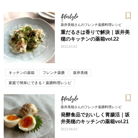
Lifestyle
坂井美穂さんのフレンチ薬膳料理レシピ
重だるさは香りで解決｜坂井美
穂のキッチンの薬箱vol.22
2022.05.02
キッチンの薬箱
フレンチ薬膳
坂井美穂
家庭で簡単にできる！薬膳料理レシピ
Lifestyle
おすす
ママとパパに贈る「ジェンダーレ
人気の40代髪型・ヘア
坂井美穂さんのフレンチ薬膳料理レシピ
ス学」
タログ
発酵食品でおいしく胃腸活｜坂
井美穂のキッチンの薬箱vol.21
2022.04.02