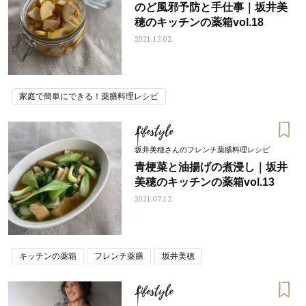
のど風邪予防と手仕事｜坂井美
穂のキッチンの薬箱vol.18
2021.12.02
家庭で簡単にできる！薬膳料理レシピ
Lifestyle
坂井美穂さんのフレンチ薬膳料理レシピ
青梗菜と油揚げの煮浸し｜坂井
美穂のキッチンの薬箱vol.13
2021.07.12
キッチンの薬箱
フレンチ薬膳
坂井美穂
Lifestyle