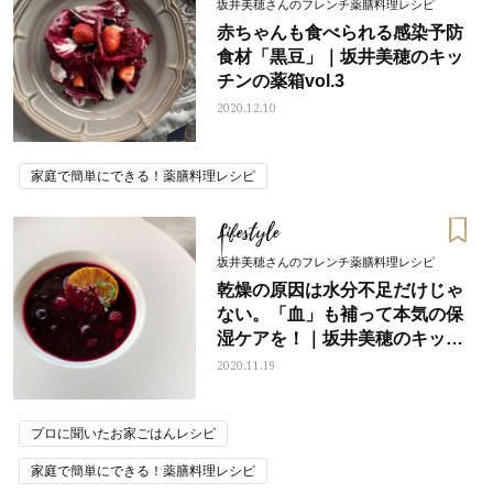
坂井美穂さんのフレンチ薬膳料理レシピ
赤ちゃんも食べられる感染予防
食材「黒豆」｜坂井美穂のキッ
チンの薬箱vol.3
2020.12.10
家庭で簡単にできる！薬膳料理レシピ
Lifestyle
坂井美穂さんのフレンチ薬膳料理レシピ
乾燥の原因は水分不足だけじゃ
ない。「血」も補って本気の保
湿ケアを！｜坂井美穂のキッチ
ンの薬箱 vol.2
2020.11.19
プロに聞いたお家ごはんレシピ
家庭で簡単にできる！薬膳料理レシピ