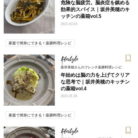
危険な脳疲労。脳炎症を鎮める
効果的スパイス｜坂井美穂のキ
ッチンの薬箱vol.5
2021.02.03
家庭で簡単にできる！薬膳料理レシピ
Lifestyle
坂井美穂さんのフレンチ薬膳料理レシピ
年始めは脳の力を上げてクリア
な思考で｜坂井美穂のキッチン
の薬箱vol.4
2021.01.18
家庭で簡単にできる！薬膳料理レシピ
Lifestyle