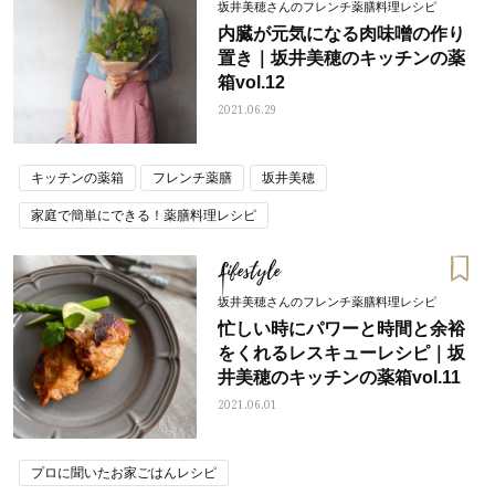
坂井美穂さんのフレンチ薬膳料理レシピ
内臓が元気になる肉味噌の作り
置き｜坂井美穂のキッチンの薬
箱vol.12
2021.06.29
キッチンの薬箱
フレンチ薬膳
坂井美穂
家庭で簡単にできる！薬膳料理レシピ
Lifestyle
坂井美穂さんのフレンチ薬膳料理レシピ
忙しい時にパワーと時間と余裕
をくれるレスキューレシピ｜坂
井美穂のキッチンの薬箱vol.11
2021.06.01
プロに聞いたお家ごはんレシピ