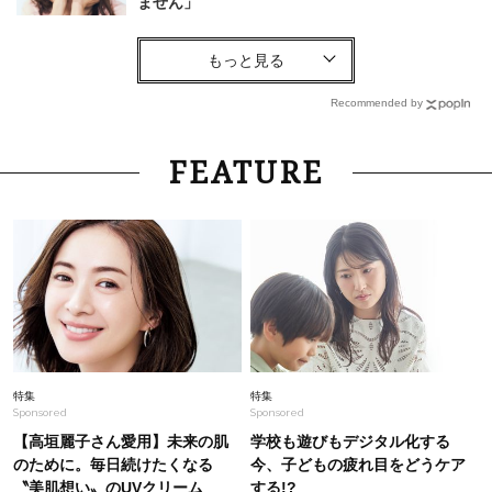
ません」
Fashion
2026.8.4
【夏のデニムコーデ】40代は「柔らかデニム×サ
ンダル」が最適解！軽やかに”洒落る”ワザは？
Recommended by
Fashion
2026.7.21
FEATURE
40代が1枚でサマになる「体のラインを拾わな
い」夏ワンピ＜3選＞
Beauty
2026.7.29
酷暑の夏こそ40代が使うべき【美容液・クリー
ム】「シワ・たるみケア」はこれ一つでOK！
Lifestyle
2026.7.21
特集
特集
Sponsored
Sponsored
サムギョプサルだけじゃない！【ソウル旅行】最
新「肉グルメ」7選。大人の舌がうなる名店
【高垣麗子さん愛用】未来の肌
学校も遊びもデジタル化する
のために。毎日続けたくなる
今、子どもの疲れ目をどうケア
〝美肌想い〟のUVクリーム
する!?