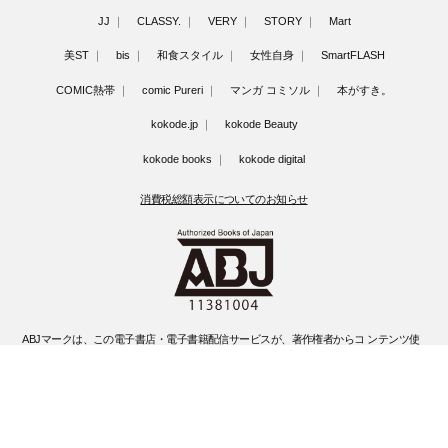
JJ
CLASSY.
VERY
STORY
Mart
美ST
bis
和食スタイル
女性自身
SmartFLASH
COMIC熱帯
comic Pureri
マンガ コミソル
本がすき。
kokode.jp
kokode Beauty
kokode books
kokode digital
消費税総額表示についてのお知らせ
ABJマークは、この電子書店・電子書籍配信サービスが、著作権者からコ ンテンツ使
用許諾を得た正規版配信サービスであることを示す登録商標(登録 番号 第6091713号)
です。
ABJマークの詳細、ABJマークを掲示しているサービスの一覧はこちらです。
https://aebs.or.jp/
©Kobunsha Co., Ltd. All Rights Reserved.