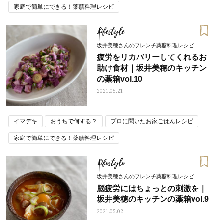
家庭で簡単にできる！薬膳料理レシピ
Lifestyle
坂井美穂さんのフレンチ薬膳料理レシピ
疲労をリカバリーしてくれるお
助け食材｜坂井美穂のキッチン
の薬箱vol.10
2021.05.21
イマデキ
おうちで何する？
プロに聞いたお家ごはんレシピ
家庭で簡単にできる！薬膳料理レシピ
Lifestyle
坂井美穂さんのフレンチ薬膳料理レシピ
脳疲労にはちょっとの刺激を｜
坂井美穂のキッチンの薬箱vol.9
2021.05.02