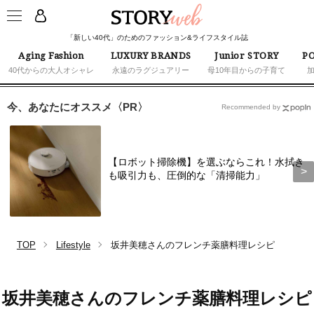
「新しい40代」のためのファッション&ライフスタイル誌
Aging Fashion
LUXURY BRANDS
Junior STORY
PO
40代からの大人オシャレ
永遠のラグジュアリー
母10年目からの子育て
今、あなたにオススメ〈PR〉
Recommended by
【ロボット掃除機】を選ぶならこれ！水拭き
も吸引力も、圧倒的な「清掃能力」
TOP
Lifestyle
坂井美穂さんのフレンチ薬膳料理レシピ
坂井美穂さんのフレンチ薬膳料理レシピ