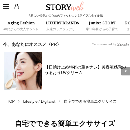
「新しい40代」のためのファッション&ライフスタイル誌
Aging Fashion
LUXURY BRANDS
Junior STORY
PO
40代からの大人オシャレ
永遠のラグジュアリー
母10年目からの子育て
今、あなたにオススメ〈PR〉
Recommended by
【日焼け止め特有の重さナシ】美容液感覚の
うるおうUVクリーム
TOP
Lifestyle
/
Digitalist
自宅でできる簡単エクササイズ
自宅でできる簡単エクササイズ