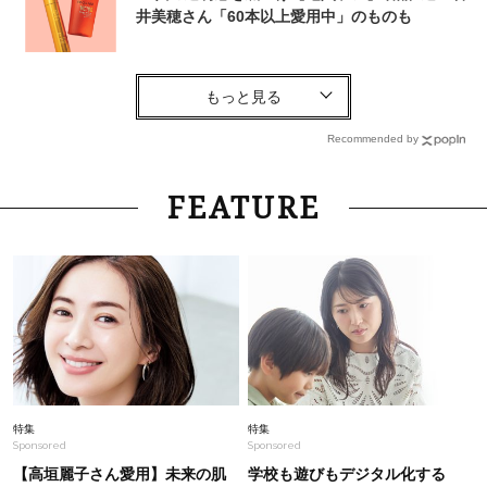
井美穂さん「60本以上愛用中」のものも
Fashion
2026.5.31
【インナーに迷わない】生々しく見えない！40
代のための『上品な透けトップス』4選
Recommended by
Fashion
2026.2.27
FEATURE
「暑くなってから」では遅い！40代が買ってお
くべきユニクロ【UNIQLO and JW
ANDERSON】新作半袖コーデ〈3選〉
Lifestyle
2026.8.5
梅宮アンナさん、父・辰夫さんの相続で学んだこ
と「親のお金の話は”介護どうする？”から始める
んです」父・辰夫さんの相続で学んだこと
Lifestyle
2026.8.3
特集
特集
Sponsored
Sponsored
【1泊2日弾丸旅行】無駄な時間ゼロ！「大人の
韓国旅」の大正解スケジュールは？
【高垣麗子さん愛用】未来の肌
学校も遊びもデジタル化する