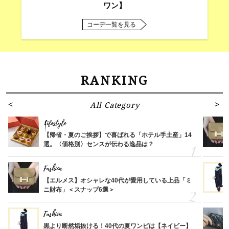
ワン】
コーデ一覧を見る
RANKING
All Category
Lifestyle
【帰省・夏のご挨拶】で喜ばれる「ホテル手土産」14
選。〈価格別〉センスが伝わる逸品は？
Fashion
【エルメス】オシャレな40代が愛用している上品「ミ
ニ財布」＜スナップ6選＞
Fashion
黒より断然垢抜ける！40代の夏ワンピは【ネイビー】