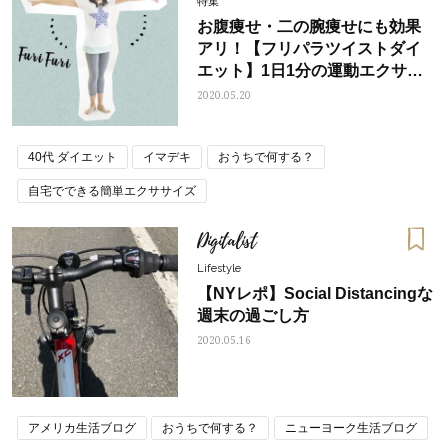
特集
お腹痩せ・二の腕痩せにも効果
アリ！【フリパラツイストダイ
エット】1日1分の運動エクササ
イズ
2020.05.20
40代 ダイエット
イマデキ
おうちで何する？
自宅でできる簡単エクササイズ
Digitalist
Lifestyle
【NYレポ】Social Distancingな
週末の過ごし方
2020.05.16
アメリカ生活ブログ
おうちで何する？
ニューヨーク生活ブログ