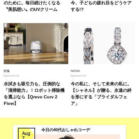
のために。毎日続けたくなる
今、子どもの疲れ目をどうケア
〝美肌想い〟のUVクリーム
する!?
Fashion
2026.6.3
【8月号増刊の“神”付録♡】夏コーデにぴったり
〈ボナベンチュラのポーチ＆バッグ〉
Fashion
2026.6.21
40代が「雨の日も盛れる♡」きれいめな日傘6選
【さすだけで−18.4℃を謳うものも
】
特集
NEWS
Sponsored
Sponsored
水拭きも吸引力も、圧倒的な
今の私に、そして未来の私に。
「清掃能力」！ロボット掃除機
【シャネル】が贈る、永遠の絆
を選ぶなら【Qrevo Curv 2
を形にする「ブライダルフェ
Flow】
ア」
今日の40代おしゃれコーデ
Aug
7