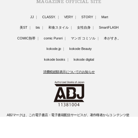
MAGAZINE OFFICIAL SITE
JJ
CLASSY.
VERY
STORY
Mart
美ST
bis
和食スタイル
女性自身
SmartFLASH
COMIC熱帯
comic Pureri
マンガ コミソル
本がすき。
kokode.jp
kokode Beauty
kokode books
kokode digital
消費税総額表示についてのお知らせ
ABJマークは、この電子書店・電子書籍配信サービスが、著作権者からコ ンテンツ使
用許諾を得た正規版配信サービスであることを示す登録商標(登録 番号 第6091713号)
です。
ABJマークの詳細、ABJマークを掲示しているサービスの一覧はこちらです。
https://aebs.or.jp/