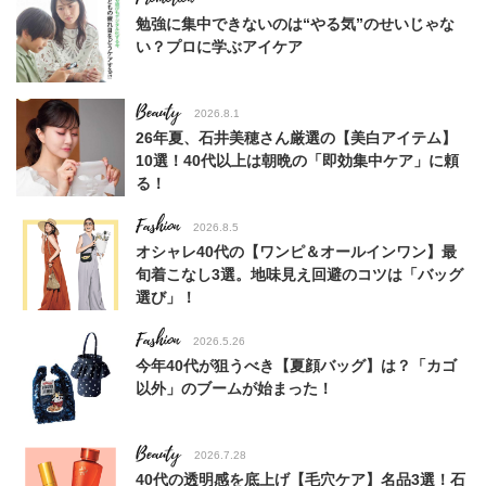
勉強に集中できないのは“やる気”のせいじゃな
い？プロに学ぶアイケア
Beauty
2026.8.1
26年夏、石井美穂さん厳選の【美白アイテム】
10選！40代以上は朝晩の「即効集中ケア」に頼
る！
Fashion
2026.8.5
オシャレ40代の【ワンピ＆オールインワン】最
旬着こなし3選。地味見え回避のコツは「バッグ
選び」！
Fashion
2026.5.26
今年40代が狙うべき【夏顔バッグ】は？「カゴ
以外」のブームが始まった！
Beauty
2026.7.28
40代の透明感を底上げ【毛穴ケア】名品3選！石