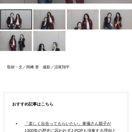
Lifestyle
Lifestyle
【東京駅限定】1000円台で
あなたの鼻は大丈夫
若
買える！元社長秘書が選ぶ
いころに比べてどんどん鼻
「間違いない」映える帰省
が大きくなる「鼻老化」の
手土産〈3選〉
原因は…？
Recommended by
取材・文／岡﨑 香 撮影／沼尾翔平
おすすめ記事はこちら
「楽しく出合ってもらいたい」東儀さん親子が
1300年の歴史に囚われずJ-POPも演奏する理由と