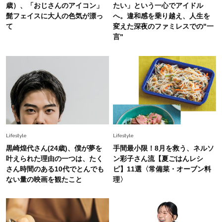
「オシャレ」も整うトレンドトップス〈4選〉
歳）、「おじさんのアイコン」
たい」という一心でアイドル
髭フェイスに大人の色気が漂っ
へ。違和感を乗り越え、人生を
て
変えた深夜のファミレスでの"一
Fashion
2026.6.26
言"
初夏はこれさえあれば！40代は【淡色ワンピ】
で即涼しげ＆上品見え〈3選〉
Fashion
2026.5.29
今、40代の「メガネ＆サングラス」のトレンド
に更新あり！“黒ぶち以外”が新定番に
Fashion
Lifestyle
Lifestyle
2026.8.5
オシャレ40代の【ワンピ＆オールインワン】最
黒崎煌代さん(24歳)、僕が夢を
手間最小限！8月を救う、ネルソ
旬着こなし3選。地味見え回避のコツは「バッグ
叶えられた理由の一つは、たく
ン彩子さん流【夏ごはんレシ
選び」！
さん時間のある10代でとんでも
ピ】11選〈常備菜・オーブン料
ない量の映画を観たこと
理〉
Fashion
2026.7.9
スタイリストが本気で推す！40代がほどよく華
やぐ【甘め黒アイテム】3選