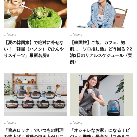
Fashion
2026.7.25
26年夏は「小ぶり」が大流行中！人と被らない
【最旬かごバッグ】6選
Lifestyle
Lifestyle
Fashion
【夏の韓国旅】で絶対に外せな
【韓国旅】ご飯、カフェ、観
2026.7.2
い！「韓屋（ハノク）でひんや
劇…「ソロ推し活」どう回る？2
【40代夏コーデ】猛暑でも快適＆上品に！体型
りスイーツ」最新名所6
泊3日のリアルスケジュール〈実
カバーも叶う厳選アイテム〈13選〉
例〉
Fashion
2026.7.27
どんな顔タイプにも合う！40代にカジュアルす
ぎない【キャップ＆ハット】4選
Lifestyle
Lifestyle
「旨みロック」でいつもの料理
「オシャレなお家」になる！ビ
を格上げ！感動の焼き上がりに
ジュも機能も最高な【ステルス