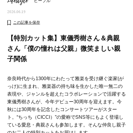
Lifestyle
ピープル
2026.06.19
この記事を保存
【特別カット集】東儀秀樹さん＆典親
さん「僕の憧れは父親」微笑ましい親
子関係
奈良時代から1300年にわたって雅楽を受け継ぐ楽家(が
っけ)に生まれ、雅楽器の持ち味を生かした唯一無二の
表現や、ジャンルを超えたコラボレーションで活躍する
ママとパパに贈る「ジェンダーレ
人気の40代髪型・ヘア
東儀秀樹さんが、今年デビュー30周年を迎えます。今
ス学」
タログ
秋には30周年を記念したコンサートツアーがスター
ト。“ちっち（CICCI）”の愛称でSNS等にもよく登場し
ている愛息・典親さんも参加します。そんな仲良し親子
のお二人の特別カットをお届けします。