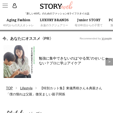
「新しい40代」のためのファッション&ライフスタイル誌
Aging Fashion
LUXURY BRANDS
Junior STORY
PO
40代からの大人オシャレ
永遠のラグジュアリー
母10年目からの子育て
今、あなたにオススメ〈PR〉
Recommended by
勉強に集中できないのは“やる気”のせいじゃ
ない？プロに学ぶアイケア
TOP
Lifestyle
【特別カット集】東儀秀樹さん＆典親さん
「僕の憧れは父親」微笑ましい親子関係