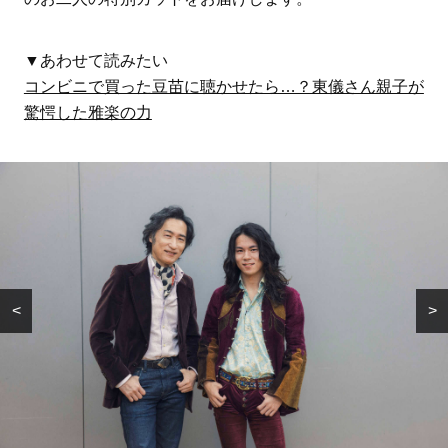
▼あわせて読みたい
コンビニで買った豆苗に聴かせたら…？東儀さん親子が
驚愕した雅楽の力
FEATURE
<
>
「肌のキレイな友人に教わ
勉強に集中できないの
った」高垣麗子さん愛用
は“やる気”のせいじゃな
UVクリーム
い？プロに学ぶアイケア