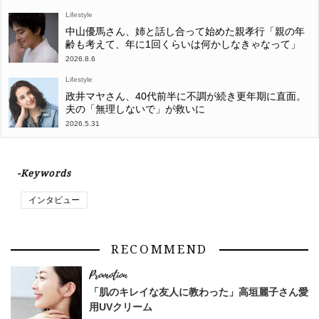
Lifestyle
中山優馬さん、姉と話し合って始めた親孝行「親の年
齢も考えて、年に1回くらいは何かしなきゃなって」
2026.8.6
Lifestyle
政井マヤさん、40代前半に不調が続き更年期に直面。
夫の「無理しないで」が救いに
2026.5.31
-Keywords
インタビュー
RECOMMEND
「肌のキレイな友人に教わった」高垣麗子さん愛
用UVクリーム