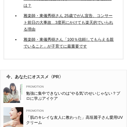
は？
雅楽師・東儀秀樹さん 25歳でがん宣告、コンサー
ト前日の大事故…3度死にかけても楽天的でいられ
る理由
雅楽師・東儀秀樹さん「100％信頼してもらえる親
でいること」が子育てに最重要です
今、あなたにオススメ〈PR〉
勉強に集中できないのは“やる気”のせいじゃない？プ
ロに学ぶアイケア
「肌のキレイな友人に教わった」高垣麗子さん愛用UV
クリーム