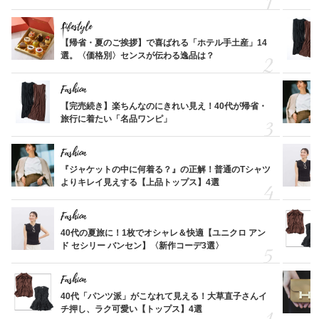
Lifestyle
【帰省・夏のご挨拶】で喜ばれる「ホテル手土産」14
選。〈価格別〉センスが伝わる逸品は？
Fashion
【完売続き】楽ちんなのにきれい見え！40代が帰省・
旅行に着たい「名品ワンピ」
Fashion
『ジャケットの中に何着る？』の正解！普通のTシャツ
よりキレイ見えする【上品トップス】4選
Fashion
40代の夏旅に！1枚でオシャレ＆快適【ユニクロ アン
ド セシリー バンセン】〈新作コーデ3選〉
Fashion
40代「パンツ派」がこなれて見える！大草直子さんイ
チ押し、ラク可愛い【トップス】4選