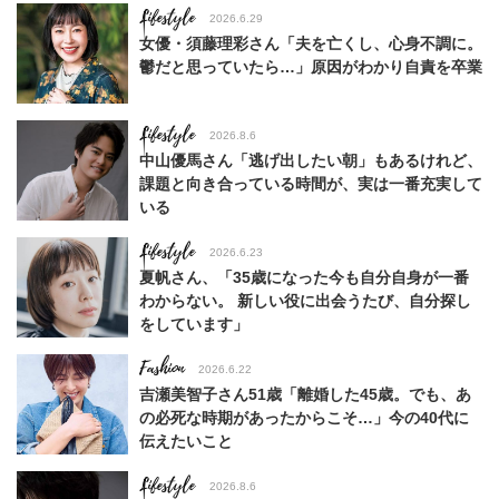
Lifestyle
2026.6.29
女優・須藤理彩さん「夫を亡くし、心身不調に。
鬱だと思っていたら…」原因がわかり自責を卒業
Lifestyle
2026.8.6
中山優馬さん「逃げ出したい朝」もあるけれど、
課題と向き合っている時間が、実は一番充実して
いる
Lifestyle
2026.6.23
夏帆さん、「35歳になった今も自分自身が一番
わからない。 新しい役に出会うたび、自分探し
をしています」
Fashion
2026.6.22
吉瀬美智子さん51歳「離婚した45歳。でも、あ
の必死な時期があったからこそ…」今の40代に
伝えたいこと
Lifestyle
2026.8.6