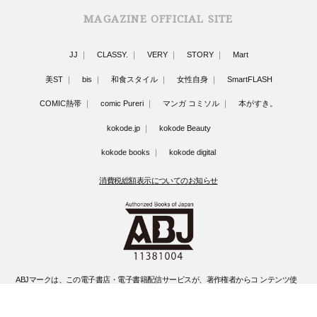
MAGAZINE OFFICIAL SITE
JJ
CLASSY.
VERY
STORY
Mart
美ST
bis
和食スタイル
女性自身
SmartFLASH
COMIC熱帯
comic Pureri
マンガ コミソル
本がすき。
kokode.jp
kokode Beauty
kokode books
kokode digital
消費税総額表示についてのお知らせ
ABJマークは、この電子書店・電子書籍配信サービスが、著作権者からコ ンテンツ使
用許諾を得た正規版配信サービスであることを示す登録商標(登録 番号 第6091713号)
です。
ABJマークの詳細、ABJマークを掲示しているサービスの一覧はこちらです。