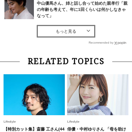
中山優馬さん、姉と話し合って始めた親孝行「親
の年齢も考えて、年に1回くらいは何かしなきゃ
なって」
Lifestyle
2026.8.6
26年夏の【開運アクション】は”ひと拭き”習
慣！「金運アップ→トイレ、じゃあ底上げ運
Recommended by
は？」
Fashion
2026.6.12
RELATED TOPICS
中村ゆりさん「40代になり、やっと“仕事以外の
幸福感”に目が向いた」ライフスタイルも、服も
Fashion
2026.7.16
白黒でもこんなに華やぐ！40代、夏の「甘めト
ップス×パンツ」コーデ〈3選〉
Fashion
2026.5.29
Lifestyle
Lifestyle
40代の夏通勤はこれ１着！「きちんと感」も
【特別カット集】斎藤 工さん(44
俳優・中村ゆりさん 「母を助け