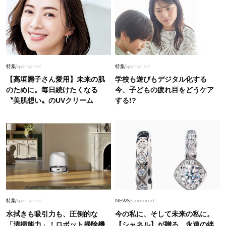
特集
Sponsored
特集
Sponsored
【高垣麗子さん愛用】未来の肌
学校も遊びもデジタル化する
のために。毎日続けたくなる
今、子どもの疲れ目をどうケア
〝美肌想い〟のUVクリーム
する!?
特集
Sponsored
NEWS
Sponsored
水拭きも吸引力も、圧倒的な
今の私に、そして未来の私に。
「清掃能力」！ロボット掃除機
【シャネル】が贈る、永遠の絆