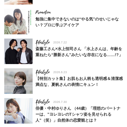
勉強に集中できないのは“やる気”のせいじゃな
い？プロに学ぶアイケア
Lifestyle
2026.7.22
斎藤工さん×水上恒司さん 「水上さんは、年齢を
重ねたら“勝新さん”みたいな存在になる……!?」
Lifestyle
2026.6.23
【特別カット集】お肌もお人柄も透明感＆清潔感
満点な、夏帆さんの表情にキュン！
Lifestyle
2026.7.30
俳優・中村ゆりさん （44歳）「理想のパートナ
ーは、”ヨレヨレのTシャツ姿を見せられる
人”（笑）」自然体の恋愛観とは？