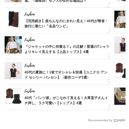
選。〈価格別〉センスが伝わる逸品は？
Fashion
【完売続き】楽ちんなのにきれい見え！40代が帰省・
旅行に着たい「名品ワンピ」
Fashion
『ジャケットの中に何着る？』の正解！普通のTシャツ
よりキレイ見えする【上品トップス】4選
Fashion
40代の夏旅に！1枚でオシャレ＆快適【ユニクロ アン
ド セシリー バンセン】〈新作コーデ3選〉
Fashion
40代「パンツ派」がこなれて見える！大草直子さんイ
チ押し、ラク可愛い【トップス】4選
Recommended by