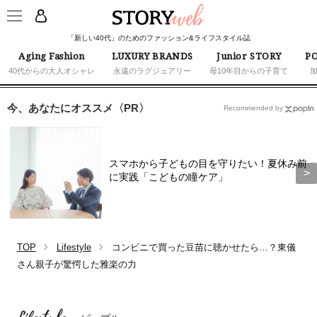
「新しい40代」のためのファッション&ライフスタイル誌
Aging Fashion
LUXURY BRANDS
Junior STORY
PO
40代からの大人オシャレ
永遠のラグジュアリー
母10年目からの子育て
今、あなたにオススメ〈PR〉
Recommended by
スマホから子どもの目を守りたい！夏休み前
に実践「こどもの瞳ケア」
TOP
Lifestyle
コンビニで買った豆苗に聴かせたら…？東儀
さん親子が驚愕した雅楽の力