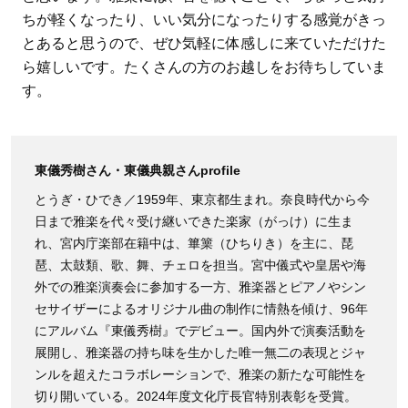
ちが軽くなったり、いい気分になったりする感覚がきっ
とあると思うので、ぜひ気軽に体感しに来ていただけた
ら嬉しいです。たくさんの方のお越しをお待ちしていま
す。
東儀秀樹さん・東儀典親さんprofile
とうぎ・ひでき／1959年、東京都⽣まれ。奈良時代から今
⽇まで雅楽を代々受け継いできた楽家（がっけ）に生ま
れ、宮内庁楽部在籍中は、篳篥（ひちりき）を主に、琵
琶、太⿎類、歌、舞、チェロを担当。宮中儀式や皇居や海
外での雅楽演奏会に参加する一方、雅楽器とピアノやシン
セサイザーによるオリジナル曲の制作に情熱を傾け、96年
にアルバム『東儀秀樹』でデビュー。国内外で演奏活動を
展開し、雅楽器の持ち味を⽣かした唯⼀無⼆の表現とジャ
ンルを超えたコラボレーションで、雅楽の新たな可能性を
切り開いている。2024年度⽂化庁⻑官特別表彰を受賞。