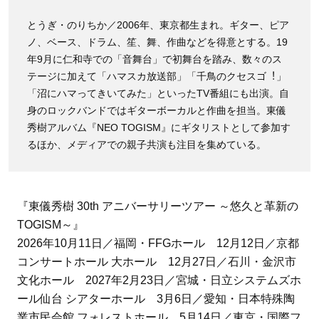
とうぎ・のりちか／2006年、東京都⽣まれ。ギター、ピア
ノ、ベース、ドラム、笙、舞、作曲などを得意とする。19
年9⽉に仁和寺での「⾳舞台」で初舞台を踏み、数々のス
テージに加えて「ハマスカ放送部」「千⿃のクセスゴ︕」
「沼にハマってきいてみた」といったTV番組にも出演。⾃
⾝のロックバンドではギターボーカルと作曲を担当。東儀
秀樹アルバム『NEO TOGISM』にギタリストとして参加す
るほか、メディアでの親⼦共演も注⽬を集めている。
『東儀秀樹 30th アニバーサリーツアー ～悠久と革新の
TOGISM～』
2026年10月11日／福岡・FFGホール 12月12日／京都
コンサートホール 大ホール 12月27日／石川・金沢市
文化ホール 2027年2月23日／宮城・日立システムズホ
ール仙台 シアターホール 3月6日／愛知・日本特殊陶
業市民会館 フォレストホール 5月14日／東京・国際フ