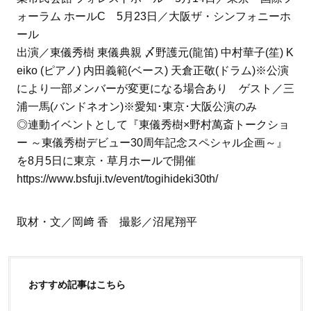
ォーラム ホールC 5月23日／大阪ザ・シンフォニーホ
ール
出演／東儀秀樹 東儀典親 〆野護元(龍笛) 中村華子(笙) K
eiko (ピアノ) 内田義範(ベース) 天倉正敬(ドラム)※公演
により一部メンバーが変更になる場合あり ゲスト／三
浦一馬(バンドネオン)※愛知･東京･大阪公演のみ
◎連動イベントとして『東儀秀樹×野村萬斎トークショ
ー ～東儀秀樹デビュー30周年記念スペシャル企画～』
を8月5日に東京・草月ホールで開催
https://www.bsfuji.tv/event/togihideki30th/
取材・文／岡﨑 香 撮影／沼尾翔平
おすすめ記事はこちら