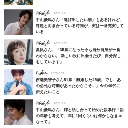
Lifestyle
2026.8.6
中山優馬さん「逃げ出したい朝」もあるけれど、
課題と向き合っている時間が、実は一番充実して
いる
Lifestyle
2026.6.23
夏帆さん、「35歳になった今も自分自身が一番
わからない。 新しい役に出会うたび、自分探し
をしています」
Fashion
2026.6.22
吉瀬美智子さん51歳「離婚した45歳。でも、あ
の必死な時期があったからこそ…」今の40代に
伝えたいこと
Lifestyle
2026.8.6
中山優馬さん、姉と話し合って始めた親孝行「親
の年齢も考えて、年に1回くらいは何かしなきゃ
なって」