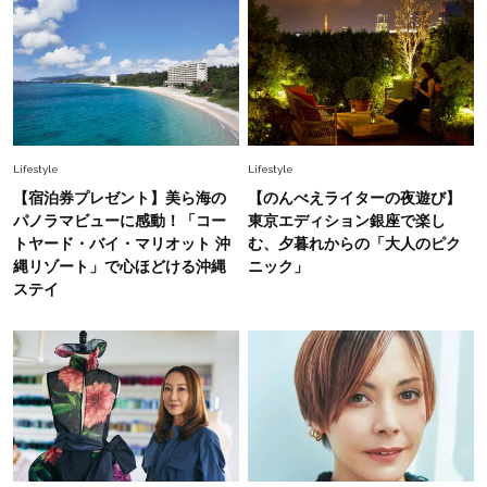
初夏はこれさえあれば！40代は【淡色ワンピ】
で即涼しげ＆上品見え〈3選〉
Fashion
2026.5.29
今、40代の「メガネ＆サングラス」のトレンド
に更新あり！“黒ぶち以外”が新定番に
Lifestyle
Lifestyle
【宿泊券プレゼント】美ら海の
【のんべえライターの夜遊び】
Fashion
パノラマビューに感動！「コー
東京エディション銀座で楽し
2026.8.5
オシャレ40代の【ワンピ＆オールインワン】最
トヤード・バイ・マリオット 沖
む、夕暮れからの「大人のピク
旬着こなし3選。地味見え回避のコツは「バッグ
縄リゾート」で心ほどける沖縄
ニック」
選び」！
ステイ
Fashion
2026.7.9
スタイリストが本気で推す！40代がほどよく華
やぐ【甘め黒アイテム】3選
Fashion
2026.7.25
26年夏は「小ぶり」が大流行中！人と被らない