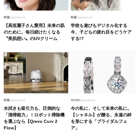
特集
Sponsored
特集
Sponsored
【高垣麗子さん愛用】未来の肌
学校も遊びもデジタル化する
のために。毎日続けたくなる
今、子どもの疲れ目をどうケア
〝美肌想い〟のUVクリーム
する!?
特集
Sponsored
NEWS
Sponsored
水拭きも吸引力も、圧倒的な
今の私に、そして未来の私に。
「清掃能力」！ロボット掃除機
【シャネル】が贈る、永遠の絆
を選ぶなら【Qrevo Curv 2
を形にする「ブライダルフェ
Flow】
ア」