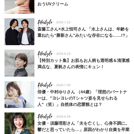
おうUVクリーム
Lifestyle
2026.7.22
斎藤工さん×水上恒司さん 「水上さんは、年齢を
重ねたら“勝新さん”みたいな存在になる……!?」
Lifestyle
2026.6.23
【特別カット集】お肌もお人柄も透明感＆清潔感
満点な、夏帆さんの表情にキュン！
Lifestyle
2026.7.30
俳優・中村ゆりさん （44歳）「理想のパートナ
ーは、”ヨレヨレのTシャツ姿を見せられる
人”（笑）」自然体の恋愛観とは？
Lifestyle
2026.6.29
女優・須藤理彩さん「夫を亡くし、心身不調に。
鬱だと思っていたら…」原因がわかり自責を卒業