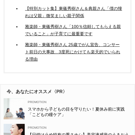
【特別カット集】東儀秀樹さん＆典親さん「僕の憧
れは父親」微笑ましい親子関係
雅楽師・東儀秀樹さん「100％信頼してもらえる親
でいること」が子育てに最重要です
雅楽師・東儀秀樹さん 25歳でがん宣告、コンサー
ト前日の大事故…3度死にかけても楽天的でいられ
る理由
今、あなたにオススメ〈PR〉
スマホから子どもの目を守りたい！夏休み前に実践
「こどもの瞳ケア」
【日焼け止め特有の重さナシ】美容液感覚のうるおう