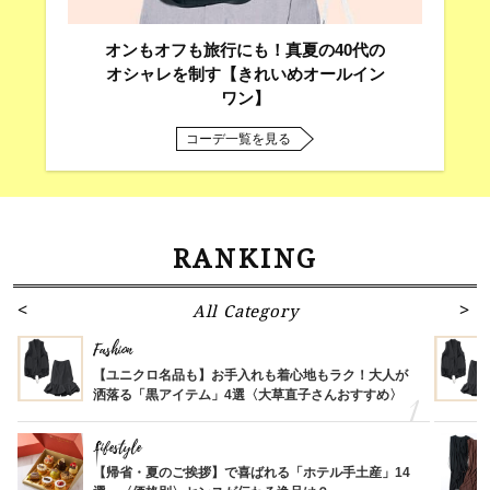
オンもオフも旅行にも！真夏の40代の
オシャレを制す【きれいめオールイン
ワン】
コーデ一覧を見る
RANKING
All Category
Fashion
【ユニクロ名品も】お手入れも着心地もラク！大人が
洒落る「黒アイテム」4選〈大草直子さんおすすめ〉
Lifestyle
【帰省・夏のご挨拶】で喜ばれる「ホテル手土産」14