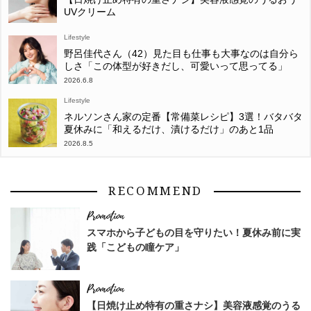
UVクリーム
Lifestyle
野呂佳代さん（42）見た目も仕事も大事なのは自分ら
しさ「この体型が好きだし、可愛いって思ってる」
2026.6.8
Lifestyle
ネルソンさん家の定番【常備菜レシピ】3選！バタバタ
夏休みに「和えるだけ、漬けるだけ」のあと1品
2026.8.5
RECOMMEND
スマホから子どもの目を守りたい！夏休み前に実
践「こどもの瞳ケア」
【日焼け止め特有の重さナシ】美容液感覚のうる