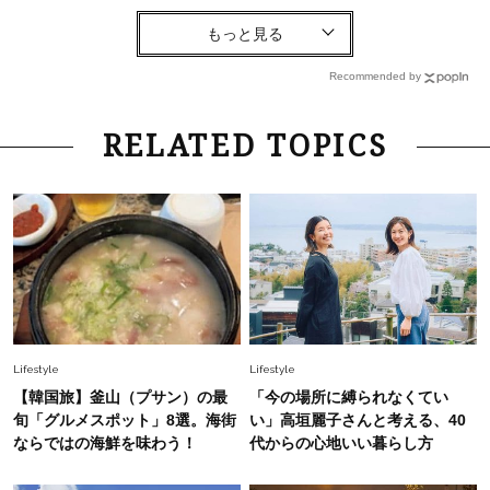
Lifestyle
2026.8.6
26年夏の【開運アクション】は”ひと拭き”習
慣！「金運アップ→トイレ、じゃあ底上げ運
Recommended by
は？」
Fashion
2026.6.12
RELATED TOPICS
中村ゆりさん「40代になり、やっと“仕事以外の
幸福感”に目が向いた」ライフスタイルも、服も
Fashion
2026.7.16
白黒でもこんなに華やぐ！40代、夏の「甘めト
ップス×パンツ」コーデ〈3選〉
Fashion
2026.5.29
Lifestyle
Lifestyle
40代の夏通勤はこれ１着！「きちんと感」も
【韓国旅】釜山（プサン）の最
「今の場所に縛られなくてい
「オシャレ」も整うトレンドトップス〈4選〉
旬「グルメスポット」8選。海街
い」高垣麗子さんと考える、40
ならではの海鮮を味わう！
代からの心地いい暮らし方
Fashion
2026.6.26