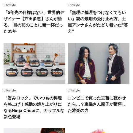
【最旬かごバッグ】6選
Lifestyle
Lifestyle
「5年先の目標はない」世界的デ
「無理に整理をつけなくてもい
Fashion
ザイナー【芦田多恵】さんが語
い」親の最期の受け止め方、土
2026.7.2
る、 目の前のことに精一杯だっ
屋アンナさんがたどり着いた”答
【40代夏コーデ】猛暑でも快適＆上品に！体型
た35年
え”
カバーも叶う厳選アイテム〈13選〉
Fashion
2026.7.27
どんな顔タイプにも合う！40代にカジュアルす
ぎない【キャップ＆ハット】4選
Lifestyle
Lifestyle
「旨みロック」でいつもの料理
コンビニで買った豆苗に聴かせ
を格上げ！感動の焼き上がりに
たら…？東儀さん親子が驚愕し
なるNinja Crispiに、カラフルな
た雅楽の力
新色登場