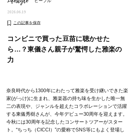
Lifestyle
ピープル
2026.06.19
この記事を保存
コンビニで買った豆苗に聴かせた
ら…？東儀さん親子が驚愕した雅楽の
力
奈良時代から1300年にわたって雅楽を受け継いできた楽
家(がっけ)に生まれ、雅楽器の持ち味を生かした唯一無
ママとパパに贈る「ジェンダーレ
人気の40代髪型・ヘア
二の表現や、ジャンルを超えたコラボレーションで活躍
ス学」
タログ
する東儀秀樹さんが、今年デビュー30周年を迎えます。
今秋には30周年を記念したコンサートツアーがスター
ト。“ちっち（CICCI）”の愛称でSNS等にもよく登場し