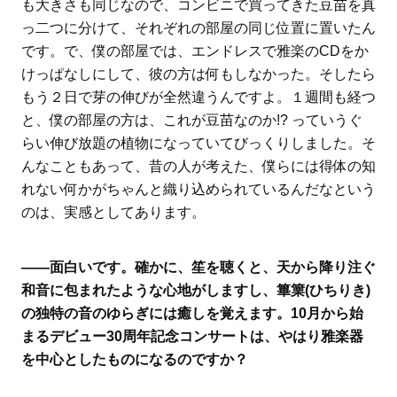
も大きさも同じなので、コンビニで買ってきた豆苗を真
っ二つに分けて、それぞれの部屋の同じ位置に置いたん
です。で、僕の部屋では、エンドレスで雅楽のCDをか
けっぱなしにして、彼の方は何もしなかった。そしたら
もう２日で芽の伸びが全然違うんですよ。１週間も経つ
と、僕の部屋の方は、これが豆苗なのか!? っていうぐ
らい伸び放題の植物になっていてびっくりしました。そ
んなこともあって、昔の人が考えた、僕らには得体の知
れない何かがちゃんと織り込められているんだなという
のは、実感としてあります。
――面白いです。確かに、笙を聴くと、天から降り注ぐ
和音に包まれたような心地がしますし、篳篥(ひちりき)
の独特の音のゆらぎには癒しを覚えます。10月から始
まるデビュー30周年記念コンサートは、やはり雅楽器
を中心としたものになるのですか？