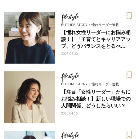
Lifestyle
FUTURE STORY / 憧れリーダー連載
【憧れ女性リーダーにお悩み相
談！】「子育てとキャリアアッ
プ、どうバランスをとるべ
き？」
2025.05.20
Lifestyle
FUTURE STORY / 憧れリーダー連載
【注目「女性リーダー」たちに
お悩み相談！】新しい職場での
ママとパパに贈る「ジェンダーレ
人気の40代髪型・ヘア
人間関係、どうしたらいい？
ス学」
タログ
2025.04.15
Lifestyle