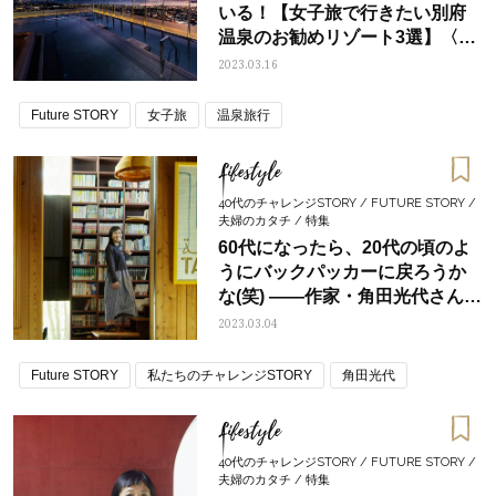
いる！【女子旅で行きたい別府
温泉のお勧めリゾート3選】〈宿
泊券プレゼントあり！〉
2023.03.16
Future STORY
女子旅
温泉旅行
Lifestyle
40代のチャレンジSTORY / FUTURE STORY /
夫婦のカタチ / 特集
60代になったら、20代の頃のよ
うにバックパッカーに戻ろうか
な(笑) ――作家・角田光代さん
INTERVIEW③
2023.03.04
Future STORY
私たちのチャレンジSTORY
角田光代
Lifestyle
40代のチャレンジSTORY / FUTURE STORY /
夫婦のカタチ / 特集