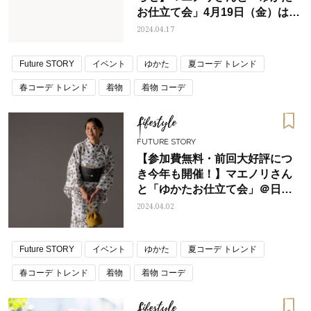
お仕立て会」4月19日（金）は中
止となりました
2024.04.17
Future STORY
イベント
ゆかた
夏コーデ トレンド
春コーデ トレンド
着物
着物 コーデ
Lifestyle
FUTURE STORY
【参加費無料・前回大好評につ
き今年も開催！】マエノリさん
と「ゆかたお仕立て会」＠日本
橋の老舗ゆかた卸/三勝
2024.04.02
Future STORY
イベント
ゆかた
夏コーデ トレンド
春コーデ トレンド
着物
着物 コーデ
Lifestyle