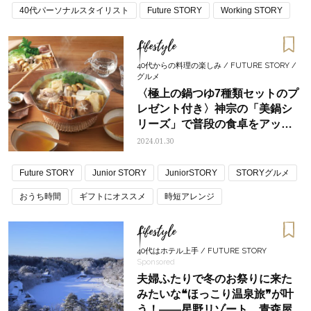
40代パーソナルスタイリスト
Future STORY
Working STORY
Lifestyle
40代からの料理の楽しみ / FUTURE STORY /
グルメ
〈極上の鍋つゆ7種類セットのプ
レゼント付き〉神宗の「美鍋シ
リーズ」で普段の食卓をアップ
デート
2024.01.30
Future STORY
Junior STORY
JuniorSTORY
STORYグルメ
おうち時間
ギフトにオススメ
時短アレンジ
Lifestyle
40代はホテル上手 / FUTURE STORY
Sponsored
夫婦ふたりで冬のお祭りに来た
みたいな❝ほっこり温泉旅❞が叶
う！――星野リゾート 青森屋