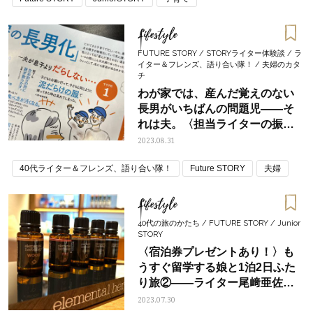
Lifestyle
FUTURE STORY / STORYライター体験談 / ラ
イター＆フレンズ、語り合い隊！ / 夫婦のカタ
チ
わが家では、産んだ覚えのない
長男がいちばんの問題児――そ
れは夫。〈担当ライターの振り
返り対談〉
2023.08.31
40代ライター＆フレンズ、語り合い隊！
Future STORY
夫婦
Lifestyle
40代の旅のかたち / FUTURE STORY / Junior
STORY
〈宿泊券プレゼントあり！〉も
うすぐ留学する娘と1泊2日ふた
り旅②――ライター尾﨑亜佐子
【伊豆ホテル リゾート&スパ】
2023.07.30