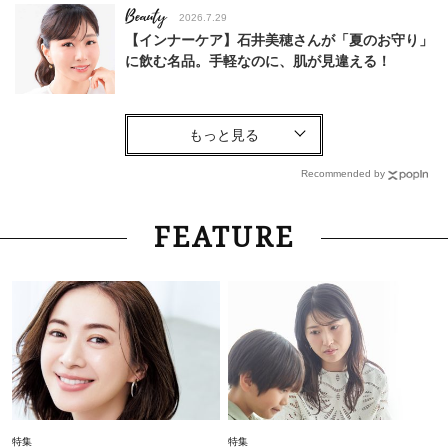
Beauty
2026.7.29
【インナーケア】石井美穂さんが「夏のお守り」
に飲む名品。手軽なのに、肌が見違える！
Beauty
2026.6.13
簡単セットで洒落る40代の【ボブヘア】4
選。“センスがいい人”見えするポイントは？
Recommended by
Fashion
2026.7.21
FEATURE
40代が1枚でサマになる「体のラインを拾わな
い」夏ワンピ＜3選＞
Lifestyle
2026.7.28
【梅宮アンナさん】乳がん摘出手術を経て「残っ
た方の胸も取ってしまいたい」とすら思う──そ
んな声もあることを知ってほしい
Lifestyle
2026.7.28
特集
特集