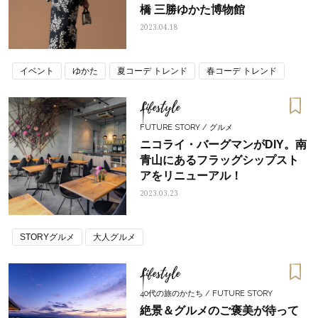
橋 三勝ゆかた博物館
2023.04.18
イベント
ゆかた
夏コーデ トレンド
春コーデ トレンド
Lifestyle
FUTURE STORY / グルメ
ニコライ・バーグマンがDIY。南
青山にあるフラッグシップスト
アをリニューアル！
2023.03.23
STORYグルメ
大人グルメ
Lifestyle
40代の旅のかたち / FUTURE STORY
絶景＆グルメのご褒美が待って