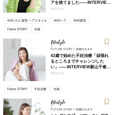
アを捨てました――INTERVIEW
新山千春さん③
2023.11.12
40代 大人 髪型 ヘアスタイル
40代ヘア
40代髪型
Future STORY
夫婦
Lifestyle
FUTURE STORY / 夫婦のカタチ
42歳で始めた不妊治療「頑張れ
るところまでチャレンジした
い」――INTERVIEW新山千春さ
ん②
2023.11.11
Future STORY
不妊治療
夫婦
Lifestyle
FUTURE STORY / 夫婦のカタチ