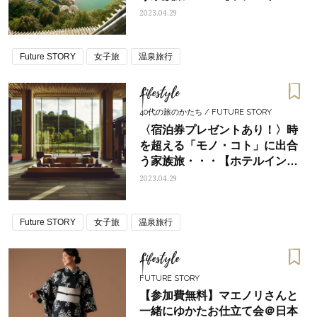
ィゴ犬山有楽苑】後編《旅育》
2023.04.29
Future STORY
女子旅
温泉旅行
Lifestyle
40代の旅のかたち / FUTURE STORY
〈宿泊券プレゼントあり！〉時
を超える「モノ・コト」に出合
う家族旅・・・【ホテルインデ
ィゴ犬山有楽苑】前編《ホテル
2023.04.29
ライフ》
Future STORY
女子旅
温泉旅行
Lifestyle
FUTURE STORY
【参加費無料】マエノリさんと
一緒にゆかたお仕立て会＠日本