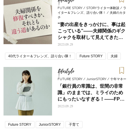
FUTURE STORY / STORYライター体験談 / ラ
イター＆フレンズ、語り合い隊！ / 夫婦のカタ
チ
“妻の出産をきっかけに、事は起
こっている”――夫婦関係のギク
シャクを取材して見えてきたこ
と
2023.09.29
40代ライター＆フレンズ、語り合い隊！
Future STORY
夫婦
Lifestyle
FUTURE STORY / JuniorSTORY / 十年マネー
「銀行員の常識は、世間の非常
識」のままでは、ミライのため
にもったいなすぎる！――FPラ
イター・香取紗英子の11月号編
2023.09.29
集後記①
Future STORY
JuniorSTORY
子育て