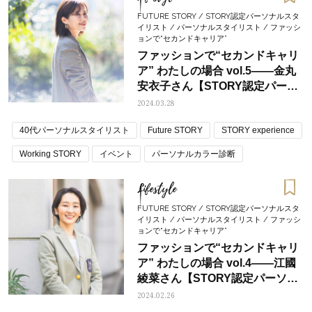
FUTURE STORY / STORY認定パーソナルスタ
イリスト / パーソナルスタイリスト / ファッシ
ョンで“セカンドキャリア”
ファッションで“セカンドキャリ
ア” わたしの場合 vol.5――金丸
安衣子さん【STORY認定パーソ
ナルスタイリスト】
2024.03.28
40代パーソナルスタイリスト
Future STORY
STORY experience
Working STORY
イベント
パーソナルカラー診断
Lifestyle
FUTURE STORY / STORY認定パーソナルスタ
イリスト / パーソナルスタイリスト / ファッシ
ョンで“セカンドキャリア”
ファッションで“セカンドキャリ
ア” わたしの場合 vol.4――江國
綾菜さん【STORY認定パーソナ
ルスタイリスト】
2024.02.26