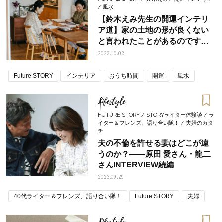
/ 風水
【鈴木えみ先生の開運インテリ
ア道】家の土地の形が良くない
と言われたことがあるのです
が、運気を上げるためにはどう
2023.10.02
したらいいですか？〈鑑定編〉
Future STORY
インテリア
おうち時間
開運
風水
Lifestyle
FUTURE STORY / STORYライター体験談 / ラ
イター＆フレンズ、語り合い隊！ / 夫婦のカタ
チ
夫の不倫を許せる妻はどこが違
うのか？――原田 愛さん・龍二
さんINTERVIEW続編
2023.09.29
40代ライター＆フレンズ、語り合い隊！
Future STORY
夫婦
Lifestyle