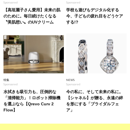
Sponsored
Sponsored
「食べログの星も、SNSも気にしない」梅宮アン
ナさん流・好きなものは自分で見つける【自分
【高垣麗子さん愛用】未来の肌
学校も遊びもデジタル化する
軸】
のために。毎日続けたくなる
今、子どもの疲れ目をどうケア
〝美肌想い〟のUVクリーム
する!?
Fashion
2025.12.15
【新年こそ新調すべきはお財布！】40代オシャ
レ読者がリアルに使ってるミニウォレット＜スナ
ップ11選＞
Fashion
2026.8.5
40代の”ワイドパンツコーデ”が垢抜ける！秋ま
で日常で使いたい【最旬バッグ】2選
特集
NEWS
Sponsored
Sponsored
水拭きも吸引力も、圧倒的な
今の私に、そして未来の私に。
「清掃能力」！ロボット掃除機
【シャネル】が贈る、永遠の絆
を選ぶなら【Qrevo Curv 2
を形にする「ブライダルフェ
Flow】
ア」