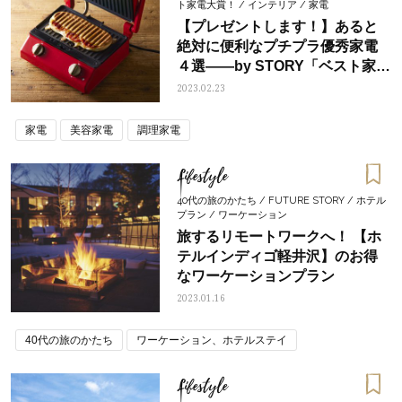
ト家電大賞！ / インテリア / 家電
【プレゼントします！】あると
絶対に便利なプチプラ優秀家電
４選――by STORY「ベスト家
電」大賞アンバサダー・笹 利恵
2023.02.23
子
家電
美容家電
調理家電
Lifestyle
40代の旅のかたち / FUTURE STORY / ホテル
プラン / ワーケーション
旅するリモートワークへ！ 【ホ
テルインディゴ軽井沢】のお得
なワーケーションプラン
2023.01.16
40代の旅のかたち
ワーケーション、ホテルステイ
Lifestyle