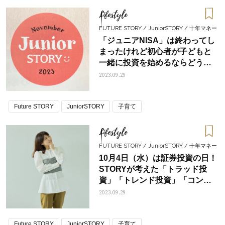
Lifestyle
FUTURE STORY / JuniorSTORY / 十年マネー
「ジュニアNISA」は終わってし
まったけれど初心者が子どもと
一緒に投資を始めるならどうす
るのがいい？――FPライター・
2023.09.29
香取紗英子の11月号編集後記③
Future STORY
JuniorSTORY
子育て
Lifestyle
FUTURE STORY / JuniorSTORY / 十年マネー
10月4日（水）は証券投資の日！
STORYが考えた「トラッド投
資」「トレンド投資」「コンサ
バ投資」とは？――FPライタ
2023.09.29
ー・香取紗英子の11月号編集後
記②
Future STORY
JuniorSTORY
子育て