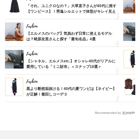
「それ、ユニクロなの？」大草直子さんが40代に推す
【ワンピース】！秀逸シルエットで体型がキレイ見え
Fashion
【エルメスのバッグ】気負わず日常に使えるモデル
は？蛯原友里さんと探す「最旬名品」4選
Fashion
【シャネル、エルメスetc.】オシャレ40代がリアルに
愛用している「ミニ財布」＜スナップ18選＞
Fashion
黒より断然垢抜ける！40代の夏ワンピは【ネイビー】
が正解！着回しコーデ３
Recommended by