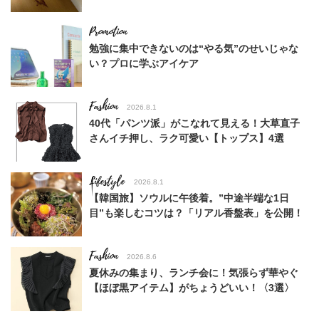
勉強に集中できないのは“やる気”のせいじゃな
い？プロに学ぶアイケア
Fashion
2026.8.1
40代「パンツ派」がこなれて見える！大草直子
さんイチ押し、ラク可愛い【トップス】4選
Lifestyle
2026.8.1
【韓国旅】ソウルに午後着。”中途半端な1日
目”も楽しむコツは？「リアル香盤表」を公開！
Fashion
2026.8.6
夏休みの集まり、ランチ会に！気張らず華やぐ
【ほぼ黒アイテム】がちょうどいい！〈3選〉