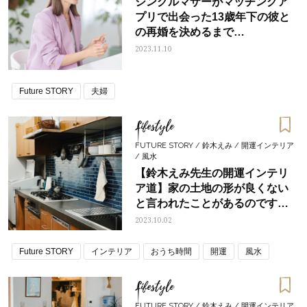
シングルマザーがマッチングア
プリで出会った13歳年下の彼と
の再婚を決めるまで
――INTERVIEW新山千春さん①
2023.11.10
Future STORY
夫婦
Lifestyle
FUTURE STORY / 鈴木えみ / 開運インテリア
/ 風水
【鈴木えみ先生の開運インテリ
ア道】家の土地の形が良くない
と言われたことがあるのです
が、運気を上げるためにはどう
2023.10.02
したらいいですか？〈リスタイ
リング編〉
Future STORY
インテリア
おうち時間
開運
風水
Lifestyle
FUTURE STORY / 鈴木えみ / 開運インテリア