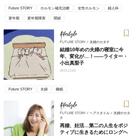
崎恵理 Vol.5
Future STORY
ホルモン補充治療
女性ホルモン
婦人科
更年期
更年期障害
閉経
Lifestyle
FUTURE STORY / 夫婦のカタチ
結婚10年めの夫婦の寝室に今
年、変化が…！――ライター・
小出真梨子
2023.12.01
Future STORY
夫婦
睡眠
Lifestyle
FUTURE STORY / ヘアスタイル / 夫婦のカタ
チ
再婚、妊活…第二の人生をポジ
ティブに生きるためにロングヘ