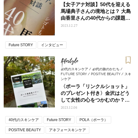
【女子アナ対談】50代を迎える
馬場典子さんの境地とは？ 大島
由香里さんの40代からの課題と
は？
2023.12.27
Future STORY
インタビュー
Lifestyle
40代のスキンケア / 40代の旅のかたち /
FUTURE STORY / POSITIVE BEAUTY / スキ
ンケア
〈ポーラ「リンクルショット」
のプレゼント付き〉金沢はどう
して女性の心をつかむのか？
【前編】「ポーラ美肌県ツアー
2023.12.06
in 石川」体験記
40代のスキンケア
Future STORY
POLA（ポーラ）
POSITIVE BEAUTY
アネフォースキンケア