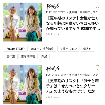
Lifestyle
FUTURE STORY / 更年期 / 更年期のリスク
【更年期のリスク】女性が亡く
なる年齢は何歳がいちばん多い
か知っていますか？ 93歳です。
〈対談〉産婦人科医・高尾美穂
2023.12.05
先生×STORYライター柏崎恵
理 Vol.6 最終回
Future STORY
ホルモン補充治療
女性ホルモン
婦人科
更年期
更年期障害
閉経
Lifestyle
FUTURE STORY / 更年期 / 更年期のリスク
【更年期のリスク】「卵子と精
子」は「せんべいと生クリー
ム」のようなものです。だか
ら……〈対談〉産婦人科医・高
2023.12.05
尾美穂先生×STORYライター柏