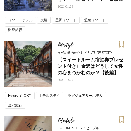
2024.01.29
リゾートホテル
夫婦
星野リゾート
温泉リゾート
温泉旅行
Lifestyle
40代の旅のかたち / FUTURE STORY
〈スイートルーム宿泊券プレゼ
ント付き〉金沢はどうして女性
の心をつかむのか？【後編】金
沢観光＆ THE HOTEL
2023.12.29
SANRAKU KANAZAWA 宿泊体
験記
Future STORY
ホテルステイ
ラグジュアリーホテル
金沢旅行
Lifestyle
FUTURE STORY / ピープル