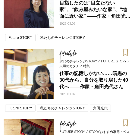
目指したのは“目立たない
家”、“飲み屋みたいな家”、“地
面に近い家” ――作家・角田光代
さんINTERVIEW②
2023.03.03
Future STORY
私たちのチャレンジSTORY
Lifestyle
40代のチャレンジSTORY / FUTURE STORY /
夫婦のカタチ / 特集
仕事の記憶しかない……暗黒の
30代から、自分を取り戻した40
代へ ――作家・角田光代さん
INTERVIEW①
2023.03.02
Future STORY
私たちのチャレンジSTORY
角田光代
Lifestyle
FUTURE STORY / STORYおすすめ家電・ベス