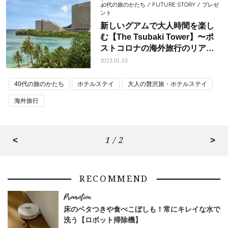
40代の旅のかたち / FUTURE STORY / プレゼ
ント
新しいグアムで大人時間を楽し
む【The Tsubaki Tower】〜ポ
ストコロナの海外旅行のリアル
をレポート…後編〈宿泊券プレ
2023.01.10
ゼントあり〉
40代の旅のかたち
ホテルステイ
大人の贅沢旅・ホテルステイ
海外旅行
<
1 / 2
>
RECOMMEND
床のベタつきや食べこぼしも！常にキレイな水で
洗う【ロボット掃除機】